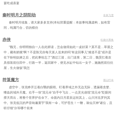
宴吃成喜宴
秦时明月之阴阳劫
非风飞雪
秦时明月续集，请大家多多支持(本站郑重提醒：本故事纯属虚构，如有雷
同，纯属巧合，切勿模仿
赤侠
红烧大黑鱼
“魏兄，你明明独自一人在此耕读，怎会做得如此一桌好菜？莫不是…草屋之
中，藏有娇娥“啊？不是陈兄你每天派人送来的吗“有这回事儿“难道不是“或许是
在下吩咐奴婢之后，把此事给忘了”酒过三巡，出门送客，第二日，魏昊扛着农
具假装前往田中，行路一半，返回家中，便见水缸中钻出一女子，施施然前往灶
屋，生火做饭“我怎
符箓魔方
巡山打伞
虚空中，张克睁开泛着白翳的眼睛。盯着界域之外无边无际，透漏着贪婪、
嗜血的域外天魔。右手一张“混元伞”自手中飞出，一点灵光崩现“混元伞”眨眼间
撑天而出，将整个世界护在伞下。伞面内日月星辰运转其上，山川河岳罗列其
中。张克低沉的声音响遍寰宇“我有一伞，可护苍生！一鞭，诛仙灭神“诸位，且
听仔细“尔等哪个前来