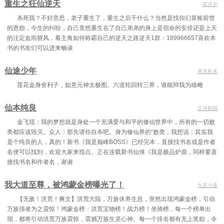
重生之狂仙逆天
苏月夕
杀死我？不好意思，老子重生了，重生之后干什么？当然是找你们算账前世
的恩怨，今生的纠纷，自己竟然重生在了自己弟弟的身上是宿命的安排还是上天
的注定血雨腥风，看主角如何称霸自己的逆天之路逆天1群：189966657喜欢本
书的书友们可以进来畅谈
仙途少年
齐天长乐
莲花金身舍利子，如意元神太极图。六道轮回转三界，谁能辩我为雄雌
仙本纯良
正月初四
金飞瑶：我的梦想就是身处一个充满爱与和平的修仙世界中，所有的一切败
类都应该毁灭。众人：那先请你自杀吧。身为修仙界的“败类，我想说：其实我
是个纯良的人，真的！新书《我是巅峰BOSS》已经完本，直接找书名或是作者
名便可以找到，欢迎大家来指点。正在连载新书仙侠《我是极品炉鼎，同样要直
接找书名和作者名，谢谢
我大道至尊，被鸿蒙金榜曝光了！
九玄小道
【无敌！洪荒！爽文】洪荒大陆，万族休养生息，突然出现鸿蒙金榜，引动
万族强者为之震惊！鸿蒙金榜：洪荒宝物榜！战力榜！坐骑榜…每一个榜单出
现，都将引动洪荒万族震惊，震撼万族生灵心神。每一个排名都有无上奖励，令