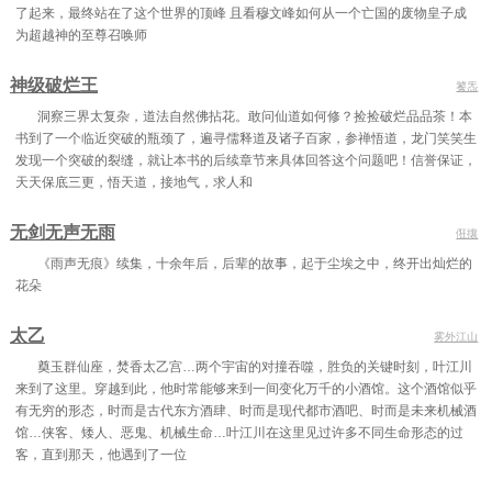
了起来，最终站在了这个世界的顶峰 且看穆文峰如何从一个亡国的废物皇子成
为超越神的至尊召唤师
神级破烂王
饕炁
洞察三界太复杂，道法自然佛拈花。敢问仙道如何修？捡捡破烂品品茶！本
书到了一个临近突破的瓶颈了，遍寻儒释道及诸子百家，参禅悟道，龙门笑笑生
发现一个突破的裂缝，就让本书的后续章节来具体回答这个问题吧！信誉保证，
天天保底三更，悟天道，接地气，求人和
无剑无声无雨
俇攘
《雨声无痕》续集，十余年后，后辈的故事，起于尘埃之中，终开出灿烂的
花朵
太乙
雾外江山
奠玉群仙座，焚香太乙宫…两个宇宙的对撞吞噬，胜负的关键时刻，叶江川
来到了这里。穿越到此，他时常能够来到一间变化万千的小酒馆。这个酒馆似乎
有无穷的形态，时而是古代东方酒肆、时而是现代都市酒吧、时而是未来机械酒
馆…侠客、矮人、恶鬼、机械生命…叶江川在这里见过许多不同生命形态的过
客，直到那天，他遇到了一位