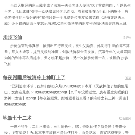
当西天取经的唐三藏变成了法海—唐长老逢人便说“吃了贫僧的肉，可以长生
不老，飞仙成佛”引得一众妖魔鬼怪闻风而动。看着被压在五行山下的猴子，唐
长老按住他不安分的手“贫僧只是一个凡僧各位书友如果觉得《法海穿越唐三
藏》还不错的话请不要忘记向您QQ群和微博里的朋友推荐哦-法海穿越唐三藏
步步飞仙
希声A
步倚胎穿到修真界，被测出五行废灵根，被生父抛弃。她觉得手里的牌不算
差，拜入太虚宗，提升灵根纯净度，剑体法阵符全面发展。沉寂千年的太虚宗因
为她的到来再次活起来。天才瞧不起步倚，见一次被步倚揍一次，被揍的-步步
飞仙
每夜蹭睡后被清冷上神盯上了
孤荷
*已到追妻环节，姐妹们放心入坑QVQlt;br/gt;下本开《天敌抓住了她的鱼尾
巴，文案在最底下~lt;br/gt;lt;br/gt;lt;br/gt【九千年没睡过觉、患有重度失眠的日
游神（女主】lt;br/gt【每夜被蹭觉、蹭着蹭着就真香了的高岭之花上神（男主】
lt;br/gt;lt;br/gt;
地煞七十二术
红色披风
一世不得生，二世不求命，三世博长生。嘿，怪诞仙侠？就是怪！奇奇怪
怪，没有脑袋！Ps:这本书主旋律不是仙侠打斗，而是吃席，喜宴吃成丧宴，丧