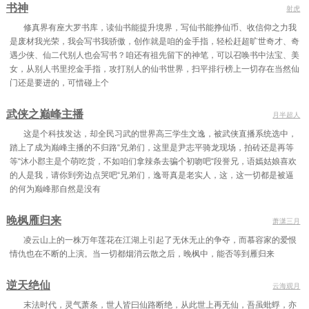
书神
射虎
修真界有座大罗书库，读仙书能提升境界，写仙书能挣仙币、收信仰之力我
是废材我光荣，我会写书我骄傲，创作就是咱的金手指，轻松赶超旷世奇才、奇
遇少侠、仙二代别人也会写书？咱还有祖先留下的神笔，可以召唤书中法宝、美
女，从别人书里挖金手指，攻打别人的仙书世界，扫平排行榜上一切存在当然仙
门还是要进的，可惜碰上个
武侠之巅峰主播
月半超人
这是个科技发达，却全民习武的世界高三学生文逸，被武侠直播系统选中，
踏上了成为巅峰主播的不归路“兄弟们，这里是尹志平骑龙现场，拍砖还是再等
等“沐小郡主是个萌吃货，不如咱们拿辣条去骗个初吻吧“段誉兄，语嫣姑娘喜欢
的人是我，请你到旁边点哭吧“兄弟们，逸哥真是老实人，这，这一切都是被逼
的何为巅峰那自然是没有
晚枫雁归来
萧潇三月
凌云山上的一株万年莲花在江湖上引起了无休无止的争夺，而慕容家的爱恨
情仇也在不断的上演。当一切都烟消云散之后，晚枫中，能否等到雁归来
逆天绝仙
云海观月
末法时代，灵气萧条，世人皆曰仙路断绝，从此世上再无仙，吾虽蚍蜉，亦