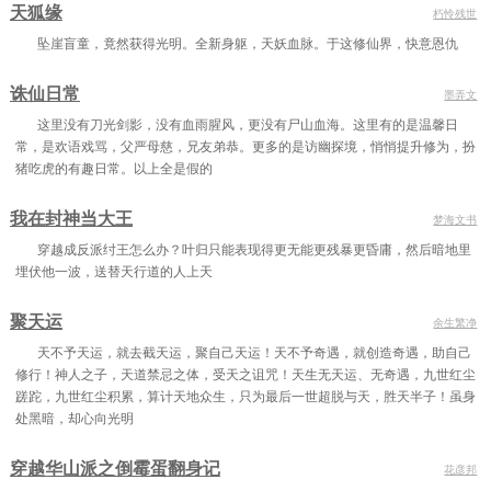
天狐缘
朽怜残世
坠崖盲童，竟然获得光明。全新身躯，天妖血脉。于这修仙界，快意恩仇
诛仙日常
墨弄文
这里没有刀光剑影，没有血雨腥风，更没有尸山血海。这里有的是温馨日
常，是欢语戏骂，父严母慈，兄友弟恭。更多的是访幽探境，悄悄提升修为，扮
猪吃虎的有趣日常。以上全是假的
我在封神当大王
梦海文书
穿越成反派纣王怎么办？叶归只能表现得更无能更残暴更昏庸，然后暗地里
埋伏他一波，送替天行道的人上天
聚天运
余生繁净
天不予天运，就去截天运，聚自己天运！天不予奇遇，就创造奇遇，助自己
修行！神人之子，天道禁忌之体，受天之诅咒！天生无天运、无奇遇，九世红尘
蹉跎，九世红尘积累，算计天地众生，只为最后一世超脱与天，胜天半子！虽身
处黑暗，却心向光明
穿越华山派之倒霉蛋翻身记
花彦邦