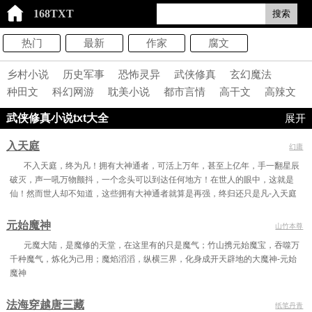
168TXT
搜索
热门
最新
作家
腐文
乡村小说
历史军事
恐怖灵异
武侠修真
玄幻魔法
种田文
科幻网游
耽美小说
都市言情
高干文
高辣文
writeas
武侠修真小说txt大全
展开
入天庭
幻庸
不入天庭，终为凡！拥有大神通者，可活上万年，甚至上亿年，手一翻星辰
破灭，声一吼万物颤抖，一个念头可以到达任何地方！在世人的眼中，这就是
仙！然而世人却不知道，这些拥有大神通者就算是再强，终归还只是凡-入天庭
元始魔神
山竹本尊
元魔大陆，是魔修的天堂，在这里有的只是魔气；竹山携元始魔宝，吞噬万
千种魔气，炼化为己用；魔焰滔滔，纵横三界，化身成开天辟地的大魔神-元始
魔神
法海穿越唐三藏
纸笔丹青