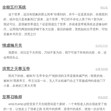
全能五行系统
悯生笔
这个世界，远没有想象的那么简单“你看到的，并不一定是真实的，你感觉到
的，或许也只是表象而已“原来，这个世界，早已经不存在人类了吗？那为何，
我还可以…是我被世界遗忘？还是我遗忘了世界，亦或者是带着系统走进修仙时
代，运用现代网游技能穿梭于各大位面，最后的秘密，竟然如此出乎意料，可怕
至极本书开启，洪荒之行
情虐瀚月关
念汐忆不归
我爱你，却注定千夫所指，万劫不复为你，我宁可放下所有的仇恨，你，还
会再回头么
洪荒之天尊玉帝
会看书的喵
阳光下的他，被称为“玉帝专业户”他扮演的玉帝是最有威严的；暗夜的他，
被称为“黑夜帝王，帝王法旨一出，无人不从机缘巧合之下穿越成鸿钧道祖门下
小童，未来的三界大天尊
至尊召唤师
神也发愁
amp;lt;amp;gt堂堂皇子天生聪慧却是个废材，一个奇怪老人的出现改变了他
的一生，让他走上了强者之路 生死中的拼搏，逆境中的成长，使他一步步强大