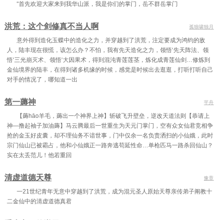
“首先欢迎大家来到我华山派，我是你们的掌门，岳不群岳掌门
洪荒：这个剑修真不当人啊
孤狼啸独月
意外得到造化玉蝶中的造化之力，并穿越到了洪荒，注定要成为鸿钧的敌
人，陆丰现在很慌，该怎么办？不怕，我有先天造化之力，领悟‘先天阵法、领
悟‘三光崩灭术、领悟‘大因果术，得到混沌青莲莲茎，炼化成青莲仙剑…修炼到
金仙境界的陆丰，在得到诸多机缘的时候，感觉是时候出去逛逛，打听打听自己
对手的情况了，哪知道一出
第一薅神
芊舟
【薅hāo羊毛，薅出一个神界上神】斩破飞升壁垒，逆改天道法则【恭请上
神—撸起袖子加油薅】马云腾最后一世重生为天元门掌门，空有众女仙君竞相争
抢的金玉好皮囊，却不理仙务不谙世事，门中仅余一名负责洒扫的小仙娥，此时
宗门仙山已被霸占，他和小仙娥正一路奔逃苟延性命…单枪匹马一路杀回仙山？
实在太丢范儿！他若重回
清虚道德天尊
豫章
一21世纪青年无意中穿越到了洪荒，成为混元圣人原始天尊亲传弟子阐教十
二金仙中的清虚道德真君