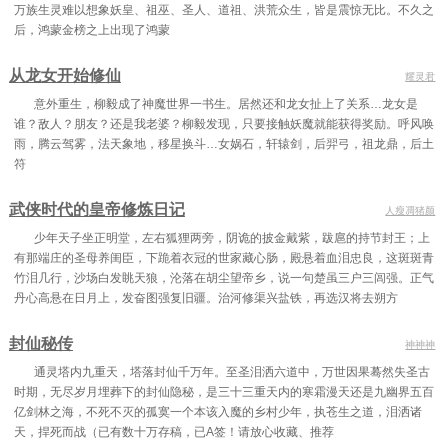
万族生灵难以想象妖皇、祖巫、圣人、道祖、洪荒众生，皆是震惊无比。不久之
后，鸿蒙金榜之上出现了鸿蒙
从龙女开始修仙
耀灵君
意外重生，柳毅成了神魔世界一书生。居然还和龙女扯上了关系…龙女是
谁？敌人？朋友？还是我老婆？柳毅发现，只要接触妖魔就能获得奖励。呼风唤
雨，腾云驾雾，法天象地，移星换斗…女娲石，轩辕剑，后羿弓，祖龙鼎，后土
符
武侠时代的皇帝修炼日记
人瘦凋猪颜
少年天子坐正明堂，左右狐狸两旁，阴诡的披金戴紫，跋扈的持节封王；上
有那端庄的圣母养闺臣，下跪着衣冠的世家藏心肠，殿悬着血泪忠良，这斑斑青
竹泪几行，沙场白发眺天狼，沦落在胡尘望帝乡，说一句楚虽三户三闾强。正气
丹心高悬在日月上，发奋图强复旧疆。治河修渠兴盐铁，再选汉将去朔方
封仙秘传
神神神
通灵塔内九重天，塔落封仙千万年。至圣泪洒六道中，万世因果蓦然失圣古
时期，无尽岁月埋葬下的封仙隐秘，是三十三重天内的寒霜漫天还是九幽界五百
亿剑林之海，不死不灭的孤寞一个本该入魔的乡村少年，执苍生之道，泪洒诸
天，捍死而战（已有数十万存稿，已A签！请放心收藏、推荐