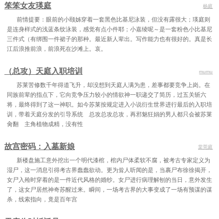
笨笨女友瑛庭
杨庭
第七十三章 引诱
第七十四章 祸不单行
第七十五章 牧云清的决定
前情提要：眼前的小颐姊穿着一套黑色比基尼泳装，但没有露很大；瑛庭则
第七十六章 安排
第七十七章 阴谋展开
第七十八章 主动出击
是连身样式的浅蓝条纹泳装，感觉有点小件耶；小嘉绫呢～是一套粉色小比基尼
三件式（有绑围一件裙子的那种。最近新人辈出。写作能力也有很好的。真是长
第七十九章 邀请
第八十章 交谈
第八十一章 机会
江后浪推前浪，前浪死在沙滩上。哀。
第八十二章 人情
第八十三章 审问
第八十四章 老三喜欢老四?
（总攻）天庭入职培训
mumu
第八十五章 情劫
第八十六章 破解禁制
第八十七章 逼婚?
苏莱苦修数千年得道飞升，却没想到天庭人满为患，差事都要竞争上岗。在
同族前辈的指点下，它向竞争压力较小的情欲神一职递交了简历，过五关斩六
第八十八章 商谈会
第八十九章 比试 上
第九十章 比试 中
将，最终得到了这一神职。如今苏莱按规定进入小说衍生世界进行最后的入职培
训，带着天庭分发的引导系统 总攻总攻总攻，再邪魅狂娟的男人都只会被苏莱
第九十一章 比试 下
第九十二章 一拳放倒
第九十三章 承受不起!
肏翻 主角植物成精，没有性
第九十四章 不安
第九十五章 祈求
第九十六章 愤怒
故宫密码：入墓新娘
棠莞庭
第九十七章 及时
第九十八章 莽夫
第九十九章 狠!
新楼盘施工意外挖出一个明代漆棺，棺内尸体柔软不腐，被考古专家定义为
第一百章 讥讽
第一百零一章 清风子的忍耐
第一百零二章 击杀
湿尸，这一消息引得考古界蠢蠢欲动。更为耸人听闻的是，当裹尸布徐徐揭开，
女尸入殓时穿着的是一件近代风格的婚纱。女尸进行病理解刨的当日，意外发生
第一百零三章 我喜欢你!
第一百零四章 拒绝
第一百零五章 交流会 一
了，这女尸居然神奇苏醒过来。瞬间，一场考古界的大事变成了一场有预谋的谋
杀，线索指向，竟是百年宫
第一百零六章 交流会 二
第一百零七章 交流会 三
第一百零八章 交流会 四