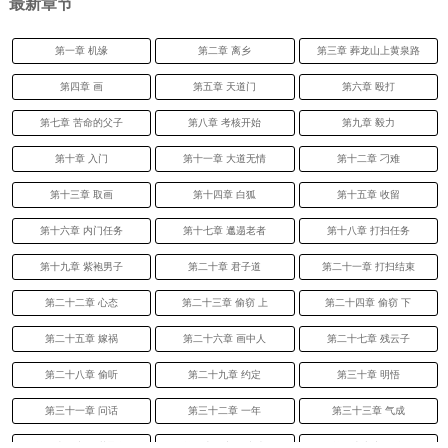
最新章节
第一章 机缘
第二章 离乡
第三章 葬龙山上黄泉路
第四章 画
第五章 天道门
第六章 殴打
第七章 苦命的父子
第八章 考核开始
第九章 毅力
第十章 入门
第十一章 大道无情
第十二章 刁难
第十三章 取画
第十四章 白狐
第十五章 收留
第十六章 内门任务
第十七章 邋遢老者
第十八章 打扫任务
第十九章 紫袍男子
第二十章 君子道
第二十一章 打扫结束
第二十二章 心态
第二十三章 偷窃 上
第二十四章 偷窃 下
第二十五章 嫁祸
第二十六章 画中人
第二十七章 残云子
第二十八章 偷听
第二十九章 约定
第三十章 明悟
第三十一章 问话
第三十二章 一年
第三十三章 气成
第三十四章 三花聚气
第三十五章 引力术
第三十六章 思念