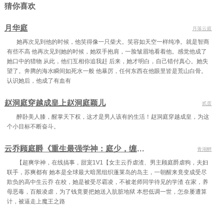
猜你喜欢
第三十七章 友谊
第三十八章 返乡
第三十九章 准备认主
月华庭
月落云庭
第四十章 血祭
第四十一章 认主成功
第四十二章 画中
她再次见到他的时候，他笑得像一只柴犬。笑容如天空一样纯净。就是智商
有些不高 他再次见到她的时候，她双手抱肩，一脸皱眉地看着他。感觉他成了
第四十三章 返宗
第四十四章 邀请
第四十五章 给我道歉!
她口中的猎物 从此，他们互相你追我赶 后来，她才明白，自己错付真心。她失
第四十六章 强势
第四十七章 两年
第四十八章 储物袋
望了。奔腾的海水瞬间如死水一般 他暴厉，任何东西在他眼里皆是荒山白骨。
认识她后，他成了有血有
第四十九章 拜师
第五十章 暴脾气师傅
第五十一章 师兄师姐 上
赵洞庭穿越成皇上赵洞庭颖儿
贰蛋
第五十二章 师兄师姐 下
第五十三章 仇人见面
第五十四章 一巴掌
醉卧美人膝，醒掌天下权，这才是男人该有的生活！赵洞庭穿越成皇，为这
第五十五章 随时恭候
第五十六章 残云子的疑惑
第五十七章 禁制三篇
个小目标不断奋斗。
第五十八章 修炼
第五十九章 夸奖
第六十章 大师兄的心酸往事
云乔顾庭爵《重生最强学神：庭少，缠着吻》
青湖醉
第六十一章 阴谋
第六十二章 大方
第六十三章 掌心雷
【超爽学神，在线搞事，甜宠1V1【女主云乔虐渣、男主顾庭爵虐狗，夫妇
联手，苏爽都有 她本是全球最大暗黑组织蓬莱岛的岛主，一朝醒来竟变成受尽
第六十四章 交易会
第六十五章 一唱一和
第六十六章 话中有话
欺负的高中生云乔 在校，她是被受尽霸凌，不被老师同学待见的学渣 在家，养
母恶毒，百般凌虐，为了钱竟要把她送入肮脏地狱 本想低调一世，怎奈屡遭算
第六十七章 你会不会娶我?
第六十八章 情为何物?
第六十九章 抱住我的腰
计，被逼走上魔王之路
第七十章 启程
第七十一章 百花谷
第七十二章 进谷