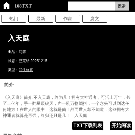
168TXT
搜索
热门
最新
作家
腐文
入天庭
出品：幻庸
状态：已完结 20251215
类型：
武侠修真
简介
《入天庭》简介:不入天庭，终为凡！拥有大神通者，可活上万年，甚
至上亿年，手一翻星辰破灭，声一吼万物颤抖，一个念头可以到达任
何地方！在世人的眼中，这就是仙！然而世人却不知道，这些拥有大
神通者就算是再强，终归还只是凡！ --入天庭
TXT下载列表
开始阅读