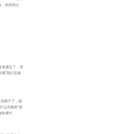
啦，你别伤心
准备发腐文了，所
哦”我们五姐
快负两千了，能
什么鸟规矩”落
胸有成竹