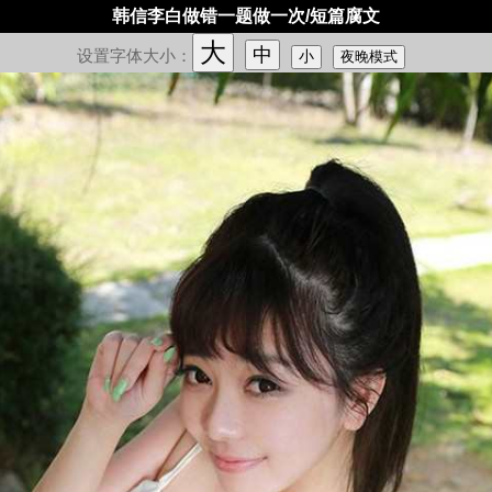
韩信李白做错一题做一次/短篇腐文
大
中
设置字体大小：
小
夜晚模式