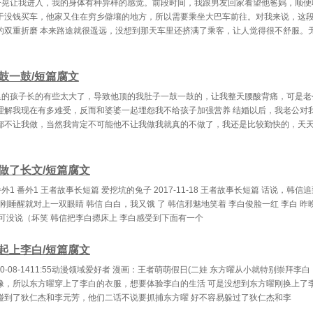
一晃让我进入，我的身体有种异样的感觉。前段时间，我跟男友回家看望他爸妈，顺便
于没钱买车，他家又住在穷乡僻壤的地方，所以需要乘坐大巴车前往。对我来说，这
的双重折磨 本来路途就很遥远，没想到那天车里还挤满了乘客，让人觉得很不舒服。
鼓一鼓/短篇腐文
里的孩子长的有些太大了，导致他顶的我肚子一鼓一鼓的，让我整天腰酸背痛，可是老
理解我现在有多难受，反而和婆婆一起埋怨我不给孩子加强营养 结婚以后，我老公对
都不让我做，当然我肯定不可能他不让我做我就真的不做了，我还是比较勤快的，天
做了长文/短篇腐文
外1 番外1 王者故事长短篇 爱挖坑的兔子 2017-11-18 王者故事长短篇 话说，韩信
白刚睡醒就对上一双眼睛 韩信 白白，我又饿 了 韩信邪魅地笑着 李白俊脸一红 李白 
我可没说（坏笑 韩信把李白摁床上 李白感受到下面有一个
起上李白/短篇腐文
20-08-1411:55动漫领域爱好者 漫画：王者萌萌假日(二娃 东方曜从小就特别崇拜李
像，所以东方曜穿上了李白的衣服，想要体验李白的生活 可是没想到东方曜刚换上了
碰到了狄仁杰和李元芳，他们二话不说要抓捕东方曜 好不容易躲过了狄仁杰和李