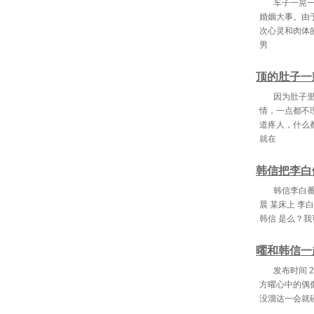
车子一晃
婚姻大事。由
次心灵和肉体
男
顶的肚子一
因为肚子
情，一点都不
道疼人，什么
就在
韩信把李白
韩信李白番
晨 某床上 李
韩信 是么？
曜和韩信一
发布时间 
方曜心中的偶
没溜达一会就