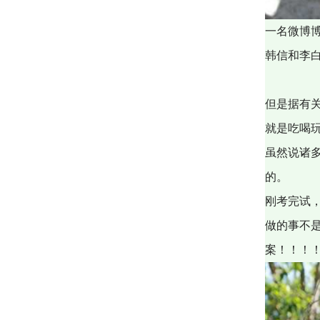
一名微博博
韩信和李
但是据有
就是吃喝
虽然说诸
的。
刚考完试
做的事不
案！！！