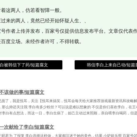
看着这两人，仿若看智障一般。
应过来的两人，竟然已经开始怀疑人生、、
家号作者上传并发布，百家号仅提供信息发布平台。文章仅代表
表百度立场。未经作者许可，不得转载。
白被韩信下了药/短篇腐文
韩信李白上来自己动/短篇
不该做的事/短篇腐文
，又见面了，我是悦耳，关注【悦耳来搞笑，悦耳会每天给大家推荐游戏最新资讯和攻略
，那么帅还关注我 李白有多少粉丝？可以说是难以想象的 不仅是你们喜欢李白，在王
对李白有点想法，而这一日，李白生病了，妲己主动过来照顾，亲自喂李白喝药，但
一次献给了李白/短篇腐文
王昭君为 了报复 李白选择这样做，大家都沉迷于她的美色，结果 小驴娱乐帮 百家号05-24