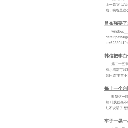
上一篇“所以
啦，峡谷里这
吕布强要了
window.__
detail"path/ug
id=6238941"m
韩信把李白
第二十五章
有小清新可以
妹问道“非常不
每上一个台
叶飘这一
加 叶飘丝毫
红不说话了 
车子一晃一