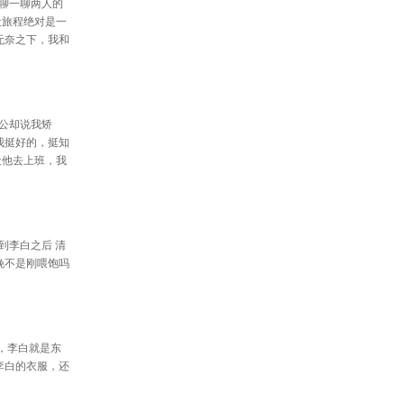
聊一聊两人的
段旅程绝对是一
无奈之下，我和
公却说我矫
我挺好的，挺知
天他去上班，我
追到李白之后 清
昨晚不是刚喂饱吗
白，李白就是东
李白的衣服，还