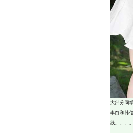
大部分同
李白和韩
线。。。