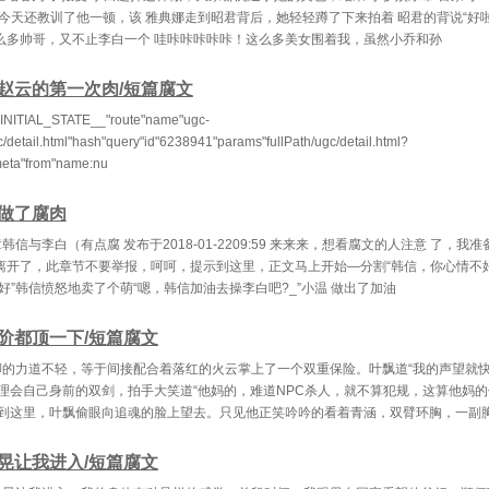
我今天还教训了他一顿，该 雅典娜走到昭君背后，她轻轻蹲了下来拍着 昭君的背说“好
么多帅哥，又不止李白一个 哇咔咔咔咔咔！这么多美女围着我，虽然小乔和孙
赵云的第一次肉/短篇腐文
INITIAL_STATE__"route"name"ugc-
c/detail.html"hash"query"id"6238941"params"fullPath/ugc/detail.html?
eta"from"name:nu
做了腐肉
韩信与李白（有点腐 发布于2018-01-2209:59 来来来，想看腐文的人注意 了，我
离开了，此章节不要举报，呵呵，提示到这里，正文马上开始—分割“韩信，你心情不好
好”韩信愤怒地卖了个萌“嗯，韩信加油去操李白吧?_”小温 做出了加油
阶都顶一下/短篇腐文
脚的力道不轻，等于间接配合着落红的火云掌上了一个双重保险。叶飘道“我的声望就
不理会自己身前的双剑，拍手大笑道“他妈的，难道NPC杀人，就不算犯规，这算他妈的
想到这里，叶飘偷眼向追魂的脸上望去。只见他正笑吟吟的看着青涵，双臂环胸，一副
晃让我进入/短篇腐文