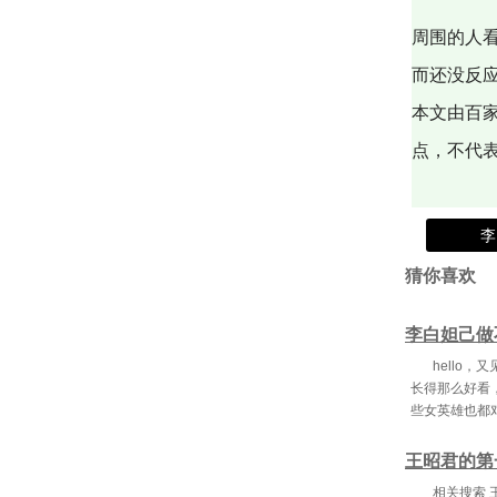
周围的人
而还没反
本文由百
点，不代
李
猜你喜欢
李白妲己做
hello
长得那么好看
些女英雄也都
王昭君的第
相关搜索 