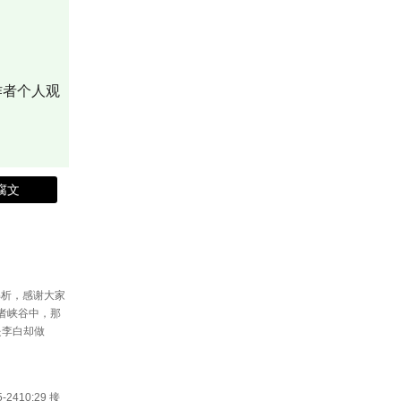
作者个人观
腐文
解析，感谢大家
者峡谷中，那
是李白却做
10:29 接