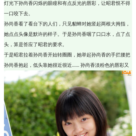
灯光下孙尚香闪烁的眼瞳和有点反光的唇彩，让昭君恨不得
一口咬下去。
孙尚香看了看台下的人们，只见貂蝉对她竖起两根大拇指，
她点点头像是默许的样子。于是孙尚香咽了口口水，点了点
头，算是答应了昭君的要求。
于是昭君拉着孙尚香开始转圈圈，她举起孙尚香的手拦腰把
孙尚香抱起，低头靠她很近很近...... 孙尚香淡粉色的唇彩又