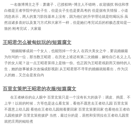
一名微博博主之手：萧庸子，已授权哟~博主人不错哟，欢迎骚扰 韩信和李
白都是王者学院中的尖子生，但是尖子生也是要高考的 但是据有关情报，小道
消息表示，两人的复习阶段基本上没有，因为他们的升学理论就是吃喝玩乐 虽
然说诸多喜好以及复习方式和大家不一样，但是她们考完试后的积极态度却是一
致的 刚考完试，大家最
王昭君怎么被匈奴玩的/短篇腐文
“婚姻能够成就一个女人，也能毁掉一个女人 在四大美女之中，要说婚姻最
为坎坷的一位，那当数王昭君，在历史上谁还有第二次婚姻，嫁给自己名义上儿
子的女人呢？这一点王昭君算得上是独一份。也正因为王昭君戏剧而又独特的人
生，她的故事被多次改编成影视剧 从王昭君那不寻常的婚姻就能看出，作为汉
人的她，又怎会是发自内
百里玄策把王昭君的衣服/短篇腐文
在王者峡谷的众人眼中 百里玄策只是一个没有长大的孩子：调皮、捣蛋、不
上学！以前的时候，方哥也是这么看玄策，看他不愿意去王者幼儿园 百里玄策
不愿意上幼儿园 看他在王者幼儿园闹着要回家 百里玄策要回家 也看他在王者幼
儿园抢披萨 百里玄策抢披萨 当然，最过分的是，居然和安琪拉在王者幼儿园里
就把庄周的鲲给煮