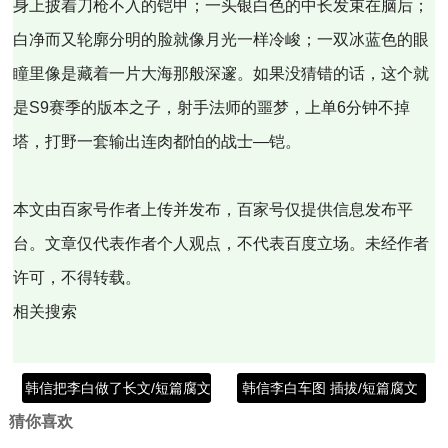
身上披着刀枪不入的铠甲；一头银白色的中长发束在脑后；
白净而又轮廓分明的脸就像月光一样冷峻；一双冰蓝色的眼
瞳里像是藏着一片大海那般深邃。如果没猜错的话，这个就
是S9赛季的版本之子，射手法师的噩梦，上单6分钟不掉
塔，打野一套输出连肉都怕的战士—铠。
本文由百家号作者上传并发布，百家号仅提供信息发布平
台。文章仅代表作者个人观点，不代表百度立场。未经作者
许可，不得转载。
相关搜索
韩信把李白做了长文/短篇腐文
韩信李白车图 插拔/短篇腐文
猜你喜欢