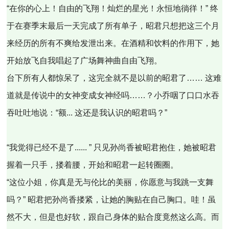
“在你的心上！自由的飞翔！灿烂的星光！永恒地徜徉！” 终
于在赛季末最后一天完成了所有单子，昭君只想把这三个月
来经历的所有不爽给发泄出来。在酒精和饮料的作用下，她
开始放飞自我唱起了广场舞神曲自由飞翔。
台下所有人都惊呆了，这完全就不是以前的昭君了…… 这难
道就是传说中的女神变成女神经吗……？小乔咽了口口水吞
吞吐吐地说：“额... 这还是我认识的昭君吗？”
“我觉得已经不是了...... ” 只见孙尚香被昭君抱住，她被昭君
握着一只手，搂着腰，开始和昭君一起转圈圈。
“这位小姐，你真是无与伦比的美丽，你愿意与我跳一支舞
吗？” 昭君把孙尚香搂紧，让她的胸贴在自己胸口。哇！虽
然不大，但是也好软，跟自己身体的贴合度竟然这么高。而