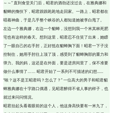
～～” 直到食堂关门后，昭君的酒劲还没过去，在雅典娜和
貂蝉的搀扶下，昭君踉踉跄跄地走回家。一路上，昭君都在
唱着神曲，于是几乎整个峡谷的人都知道她被李白甩了。
左边一个雅典娜，右边一个貂蝉，没想到我一个米其林死肥
宅也有这样的春天。想到这里，昭君忍不住笑了出来，她瞟
了一眼自己的右手肘，正好抵在貂蝉胸下面！昭君一下子没
控制住，她用手肘往上顶了顶，感受到了貂蝉胸部的重力和
弹力。我的妈，这还是在外面，要是进房间里了，保不准要
做什么事情了…… 昭君开始了一系列不可描述的幻想......
“唉？这不是王昭君吗？怎么了？” 一位高大的男子和昭君貂
蝉雅典娜在十字路口偶遇，见昭君醉得不省人事的样子，也
就过来问问情况。
昭君抬起头看着眼前的这个人，他这身高快要有一米九了，