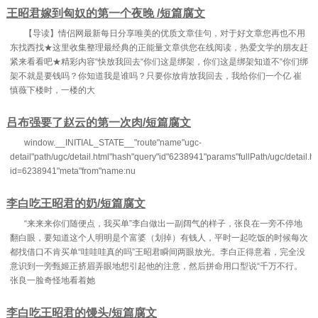
王昭君嫁到匈奴的第一个夜晚 /短篇腐文
【导读】情侣网最新每日分享唯美的优质文章佳句，对于好文章您再也不用
东找西找★这里收集整理最经典的正能量文章供您在线阅读，热爱文学的朋友赶
紧来看看吧★精彩内容“快放我回去“你们这是绑架，你们这是绑架知道不“你们绑
架不就是要钱吗？你知道我是谁吗？只要你放肯放我回去，我给你们一个亿 崔
慎薇下楼时，一楼的大
吕布强要了赵云的第一次肉/短篇腐文
window.__INITIAL_STATE__"route"name"ugc-
detail"path/ugc/detail.html"hash"query"id"6238941"params"fullPath/ugc/detail.h
id=6238941"meta"from"name:nu
李白吃王昭君的奶/短篇腐文
“来来来你们随便点，我买单”李白做出一副阔气的样子，张良在一旁不停地
翻白眼，要知道这个人明明是个富婆（划掉）有钱人，平时一起吃饭的时候每次
都找借口不肯买单“哇哇哇真的吗”王昭君瞬间两眼放光。李白正得意着，完全没
意识到一旁甄姬正挤眉弄眼地想引起他的注意，然后拼命用口型说“千万不行。
张良一脸奇怪地看着她
李白吃王昭君的馒头/短篇腐文