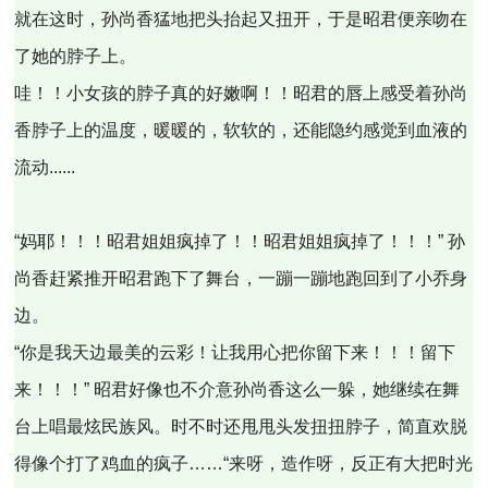
就在这时，孙尚香猛地把头抬起又扭开，于是昭君便亲吻在
了她的脖子上。
哇！！小女孩的脖子真的好嫩啊！！昭君的唇上感受着孙尚
香脖子上的温度，暖暖的，软软的，还能隐约感觉到血液的
流动......
“妈耶！！！昭君姐姐疯掉了！！昭君姐姐疯掉了！！！” 孙
尚香赶紧推开昭君跑下了舞台，一蹦一蹦地跑回到了小乔身
边。
“你是我天边最美的云彩！让我用心把你留下来！！！留下
来！！！” 昭君好像也不介意孙尚香这么一躲，她继续在舞
台上唱最炫民族风。时不时还甩甩头发扭扭脖子，简直欢脱
得像个打了鸡血的疯子……“来呀，造作呀，反正有大把时光