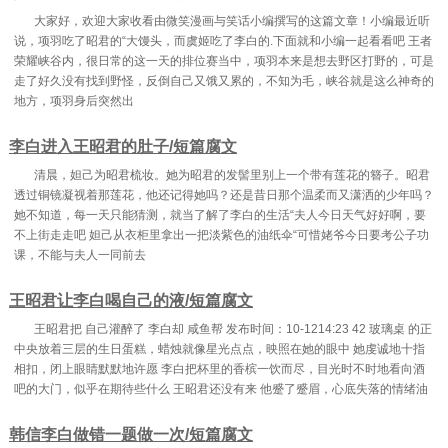
大家好，欢迎大家收看由微笑漫画与笑话小编撰写的这篇文章！小编最近听
说，项羽吃了昭君的“大馒头，而虞姬吃了李白的.下面就和小编一起看看吧 王者
荣耀峡谷内，很日常的这一天的排位赛当中，项羽本来是想去野区打野的，可是
走了好久没有找到野怪，反倒自己又饿又累的，不知为毛，峡谷就是这么神奇的
地方，项羽身后突然出
李白进入王昭君的肚子/短篇腐文
清晨，妲己为昭君梳妆。她为昭君的发髻里别上一个带有莲花的簪子。昭君
透过铜镜凝视着那莲花，他还记得她吗？还是昔日那个温柔而又潇洒的少年吗？
她不知道，每一天只能猜测，就当了解了李白的生活“夫人今日天气好好啊，要
不上街走走吧 妲己从衣柜里拿出一把淡紫色的油纸伞“可惜姥爷今日要考公子功
课，不能与夫人一同前去
王昭君让李白喝自己的液/短篇腐文
王昭君把 自己灌醉了 李白却 咸鱼帮 发布时间：10-1214:23 42 玻璃桌 的正
中央放着三层的生日蛋糕，蜡烛就像星光点点，映照在她的眼中 她虔诚地十指
相扣，闭上眼睛默默地许愿 李白把杯里的香槟一饮而尽，目光时不时地看向酒
吧的大门，似乎在期待些什么 王昭君还没有来 他蹙了蹙眉，心底失落的情绪油
韩信李白做错一题做一次/短篇腐文