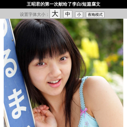
王昭君的第一次献给了李白/短篇腐文
大
中
设置字体大小：
小
夜晚模式