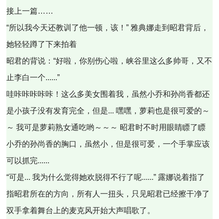
接上一篇……
“所以我今天还教训了他一顿，该！” 雅典娜走到昭君背后，
她轻轻蹲了下来拍着
昭君的背说：“好啦，你别伤心啦，峡谷里这么多帅哥，又不
止李白一个......”
哇咔咔咔咔咔！这么多美女围着我，虽然小乔和孙尚香都还
是小孩子没有发育完全，但是... 嘿嘿，萝莉也是很可爱的～
～ 我可是萝莉熟女通吃哟～～～ 昭君时不时用眼睛瞟了瞟
小乔的孙尚香的胸口，虽然小，但是很可爱，一个手掌应该
可以抓完......
“可是... 我为什么觉得她欢脱得不行了呢......” 露娜说着指了
指昭君所在的方向，所有人一扭头，只见昭君已经擦干净了
双手拿着舞台上的麦克风开始大声唱歌了。