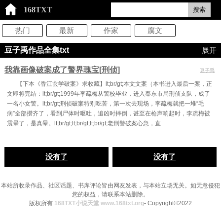
168TXT
搜索
热门
最新
作家
腐文
豆子禹作品全集txt
展开
我靠画像破案成了警界瑰宝[刑侦]
豆子禹
【下本《香江玄学破案》求收藏】lt;br/gt;本文文案（本书进入最后一案，正
文即将完结：lt;br/gt;1999年李疏梅从警校毕业，进入秦东市局刑侦支队，成了
一名小女警。lt;br/gt;刑侦破案特别吃苦，第一次去现场，李疏梅就把一堆“毛
病”全部攒齐了，看到尸体时呕吐，追凶时摔倒，甚至在枪声响起时，李疏梅被
震晕了，是真晕。lt;br/gt;lt;br/gt;lt;br/gt;老刑警破案心急，直
没有了
没有了
本站所收录作品、社区话题、书库评论皆由网友发表，与本站立场无关。如无意侵犯
您的权益，请联系本站删除。
版权所有
168TXT小说天堂 www.168txt.org
- Copyright©2022