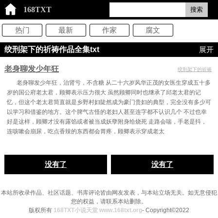
168TXT
搜索
热门
最新
作家
腐文
绞刑架下的祈祷作品全集txt
展开
老身聊发少年狂
绞刑架下的祈祷
老身聊发少年狂，治肾亏，不含糖 从二十六岁风华正茂的女医生穿成五十多
岁的国公府老太君，顾卿表示压力很大 虽然顾卿同时也继承了邱老太君的记
忆，但这个老太君简直就是乡野村妇陡然成为豪门贵妇的典型，完全没有多少可
以学习和借鉴的地方。这个脾气古怪的老妇人甚至连字都不认识几个 不过也幸
好是这样，顾卿才没有露馅或者被当成妖孽附身给烧死 走路会喘，手老是抖，
连咳嗽会崩尿，吃点香辣的东西都会胃疼，顾卿表示穿成老太
没有了
没有了
本站所收录作品、社区话题、书库评论皆由网友发表，与本站立场无关。如无意侵犯
您的权益，请联系本站删除。
版权所有
168TXT小说天堂 www.168txt.org
- Copyright©2022