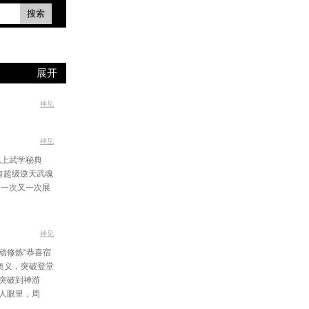
搜索
展开
神见
神见
无上武学秘典
有超级逆天武魂
却一次又一次展
神见
动修炼“恭喜宿
奥义，突破登堂
突破到神游
人眼里，周