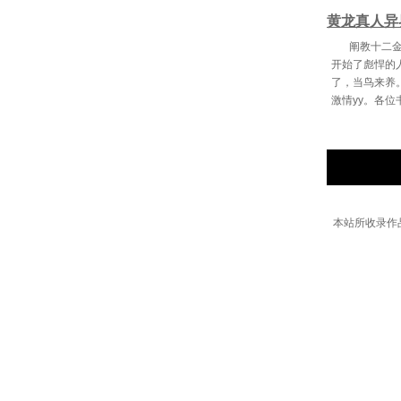
黄龙真人异
阐教十二
开始了彪悍的
了，当鸟来养
激情yy。各
本站所收录作