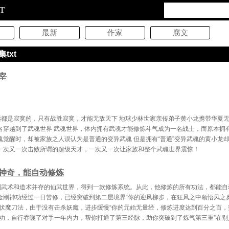
XT
最新
作家
腐文
txt
宰
远都是寂寞的，只有战胜寂寞，才能无敌天下 地球少林世家亲传弟子黄小龙携带华夏
名穿越到了武魂世界 武魂世界，体内拥有武魂才能修炼斗气成为一名战士，而原本拥
魂觉醒时，却被家族之人误认为是普通的变异武魂 但是拥有“普通”变异武魂的黄小龙
一次又一次击败所谓的超级天才，一次又一次让家族和整个武魂世界震惊！
神奇，能自动修炼
到武术和道术并存的仙武世界，得到一款修炼系统。从此，他修炼的所有功法，都能自
金刚神功经过一日苦修，已经突破到第二层境界“你的迎风柳步，在狂风之中领悟风之
的伏魔刀法，由于没有击杀妖魔，进步缓慢“你的元始无量经，修炼进度达到百分之百，
神功，自行吞噬了对手一年内力，帮你打通了第三经脉，助你突破到了炼气第三重”在别