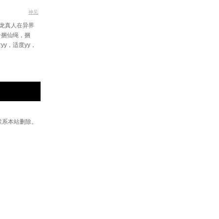
神见
龙真人在异界
个捆仙绳，捆
y，适度yy，
联系本站删除。