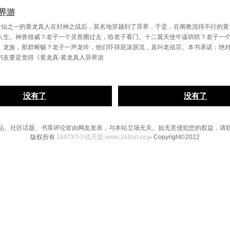
界游
金仙之一的黄龙真人在封神之战后，莫名地穿越到了异界，于是，在阐教混得不行的黄
人生。神兽很威？老子一个灵兽圈过去，给老子看门。十二翼天使牛逼哄哄？老子一
。龙族，那群晰蜴？老子一声龙吟，他们吓得屁滚尿流，直叫老祖宗。本书承诺：绝对y
位书友要是觉得《黄龙真-黄龙真人异界游
没有了
没有了
品、社区话题、书库评论皆由网友发表，与本站立场无关。如无意侵犯您的权益，请
版权所有
168TXT小说天堂 www.168txt.org
- Copyright©2022