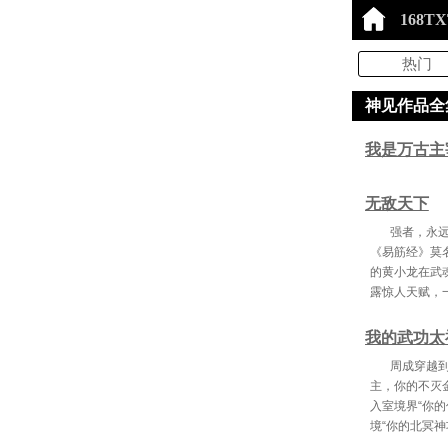
168T
热门
神见作品全集
我是万古主
无敌天下
强者，永
《易筋经》莫
的黄小龙在武
露惊人天赋，
我的武功太
周成穿越
主，你的不灭
入室境界“你
境“你的北冥