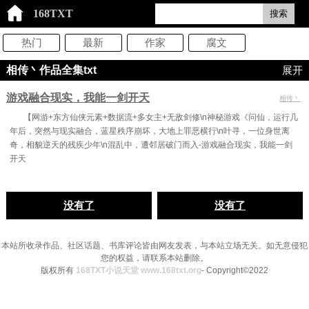
168TXT
搜索
热门
最新
作家
腐文
相传丶作品全集txt
展开
游戏融合现实，我能一剑开天
相传丶
【网游+东方仙侠元素+数据流+多女主+无敌剑修\n神秘游戏《问仙，运行几
年后，突然与现实融合，蓝星秩序崩坏，大地上罪恶横行\n叶寻，一位身世离
奇，相貌逆天的残疾少年\n混乱中，遭邻居破门而入-游戏融合现实，我能一剑
开天
没有了
没有了
本站所收录作品、社区话题、书库评论皆由网友发表，与本站立场无关。如无意侵犯
您的权益，请联系本站删除。
版权所有
168TXT小说天堂 www.168txt.org
- Copyright©2022