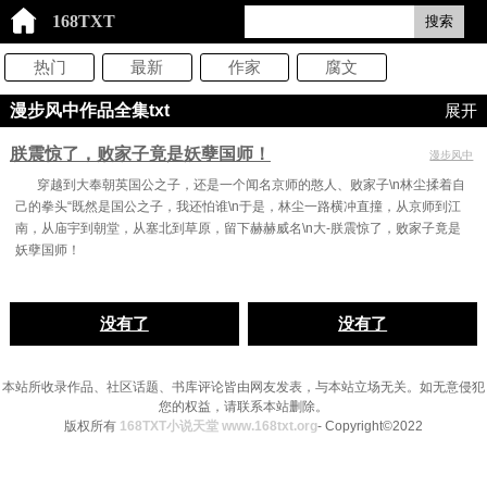
168TXT
搜索
热门
最新
作家
腐文
漫步风中作品全集txt
展开
朕震惊了，败家子竟是妖孽国师！
漫步风中
穿越到大奉朝英国公之子，还是一个闻名京师的憨人、败家子\n林尘揉着自
己的拳头“既然是国公之子，我还怕谁\n于是，林尘一路横冲直撞，从京师到江
南，从庙宇到朝堂，从塞北到草原，留下赫赫威名\n大-朕震惊了，败家子竟是
妖孽国师！
没有了
没有了
本站所收录作品、社区话题、书库评论皆由网友发表，与本站立场无关。如无意侵犯
您的权益，请联系本站删除。
版权所有
168TXT小说天堂 www.168txt.org
- Copyright©2022