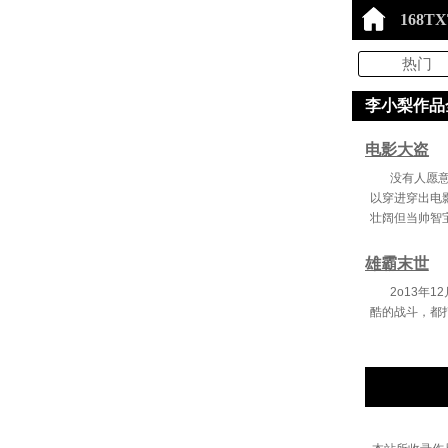
168T
热门
李小梨作品全
电影大盗
没有人愿
以穿进穿出电
壮阔但当帅智
雄霸末世
2o13年
酷的战斗，都