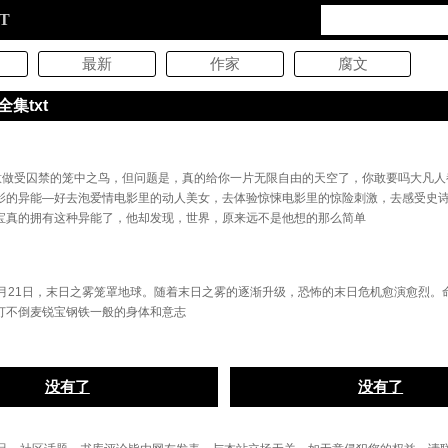
XT
最新
作家
腐文
集txt
意做受囚禁的笼中之鸟，但问题是，真的给你一片无限自由的天空了，你敢要吗大凡人
影的异能―好去泡爱情电影里的动人美女，去体验惊悚电影里的惊险刺激，去感受史
宝真的拥有这种异能了，他却发现，世界，原来远不是他想的那么简单
12月21日，末日之雾笼罩地球。随着末日之雾的逐渐升级，恐怖的末日危机愈演愈烈。
打不倒麦锐宝钢铁一般的身体和意志
没有了
没有了