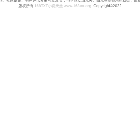
品、社区话题、书库评论皆由网友发表，与本站立场无关。如无意侵犯您的权益，请
版权所有
168TXT小说天堂 www.168txt.org
- Copyright©2022