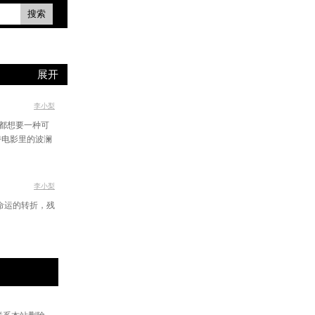
搜索
展开
李小梨
都想要一种可
诗电影里的波澜
李小梨
命运的转折，残