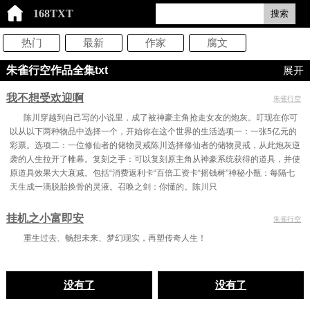
168TXT
搜索
热门
最新
作家
腐文
朱雀行空作品全集txt
展开
我不想受欢迎啊
朱雀行空
陈川穿越到自己写的小说里，成了被神豪主角抢走女友的炮灰。叮现在你可
以从以下两种物品中选择一个，开始你在这个世界的生活选项一：一张5亿元的
彩票。选项二：一位修仙者的储物灵戒陈川选择修仙者的储物灵戒，从此炮灰逆
袭的人生拉开了帷幕。复刻之手：可以复刻原主角从神豪系统获得的道具，并使
原道具效果大大衰减。包括“消费返利卡“百倍工资卡“摇钱树”神秘小瓶：每隔七
天生成一滴脱胎换骨的灵液。召唤之剑：你懂的。陈川只
挂机之小富即安
朱雀行空
重生过去、畅想未来、梦幻现实，再塑传奇人生！
没有了
没有了