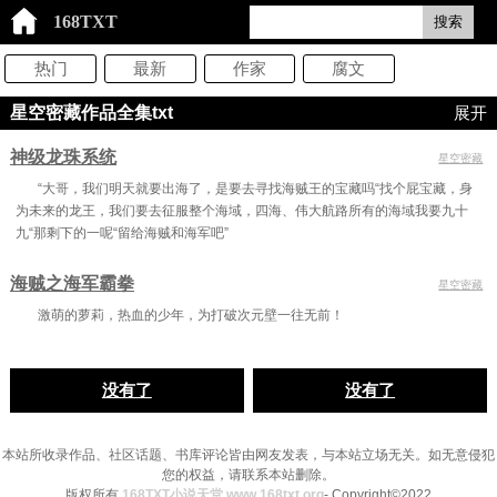
168TXT
搜索
热门
最新
作家
腐文
星空密藏作品全集txt
展开
神级龙珠系统
星空密藏
“大哥，我们明天就要出海了，是要去寻找海贼王的宝藏吗“找个屁宝藏，身
为未来的龙王，我们要去征服整个海域，四海、伟大航路所有的海域我要九十
九“那剩下的一呢“留给海贼和海军吧”
海贼之海军霸拳
星空密藏
激萌的萝莉，热血的少年，为打破次元壁一往无前！
没有了
没有了
本站所收录作品、社区话题、书库评论皆由网友发表，与本站立场无关。如无意侵犯
您的权益，请联系本站删除。
版权所有
168TXT小说天堂 www.168txt.org
- Copyright©2022