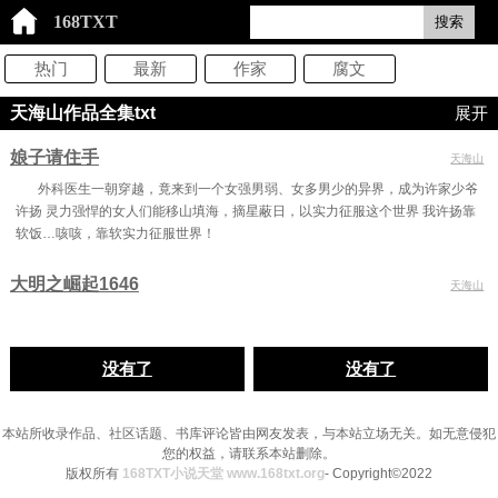
168TXT
搜索
热门
最新
作家
腐文
天海山作品全集txt
展开
娘子请住手
天海山
外科医生一朝穿越，竟来到一个女强男弱、女多男少的异界，成为许家少爷
许扬 灵力强悍的女人们能移山填海，摘星蔽日，以实力征服这个世界 我许扬靠
软饭…咳咳，靠软实力征服世界！
大明之崛起1646
天海山
没有了
没有了
本站所收录作品、社区话题、书库评论皆由网友发表，与本站立场无关。如无意侵犯
您的权益，请联系本站删除。
版权所有
168TXT小说天堂 www.168txt.org
- Copyright©2022