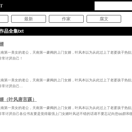
XT
最新
作家
腐文
品全集txt
婿
天南第一美女的老公，天南第一豪阀的上门女婿，叶风本以为从此过上了老婆孩子热炕
非常讨厌自己！
天南第一美女的老公，天南第一豪阀的上门女婿，叶风本以为从此过上了老婆孩子热炕
非常讨厌自己…
婿（叶风唐言蹊）
天南第一美女的老公，天南第一豪阀的上门女婿，叶风本以为从此过上了老婆孩子热炕
非常讨厌自己各位书友要是觉得最强上门女婿叶风还不错的话请不要忘记向您qq群和