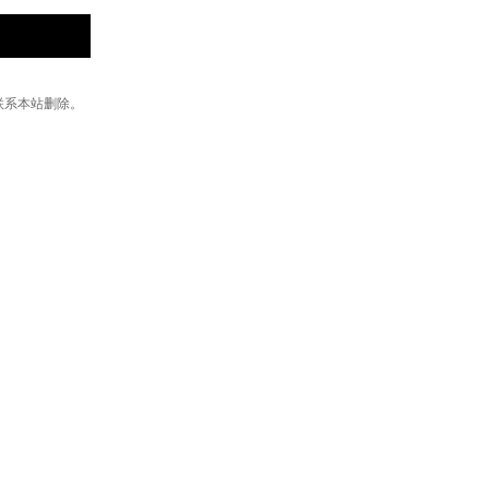
联系本站删除。