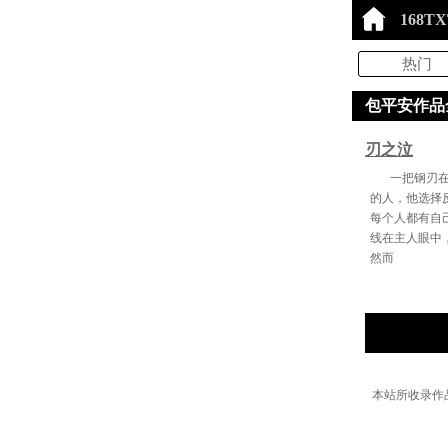
168T
热门
包平安作品全
刃之泣
一把钢刃
的人，他选择
每个人都有自
线在主人眼中
然而
本站所收录作