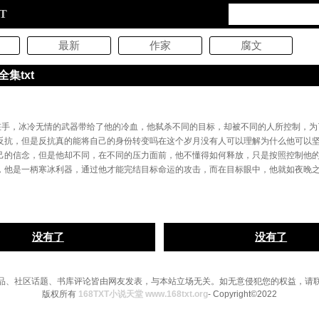
XT
最新
作家
腐文
集txt
在手，冰冷无情的武器带给了他的冷血，他弑杀不同的目标，却被不同的人所控制，为
反抗，但是反抗真的能将自己的身份转变吗在这个岁月没有人可以理解为什么他可以
己的信念，但是他却不同，在不同的压力面前，他不懂得如何释放，只是按照控制他
，他是一柄寒冰利器，通过他才能完结目标命运的攻击，而在目标眼中，他就如夜晚
没有了
没有了
品、社区话题、书库评论皆由网友发表，与本站立场无关。如无意侵犯您的权益，请
版权所有
168TXT小说天堂 www.168txt.org
- Copyright©2022