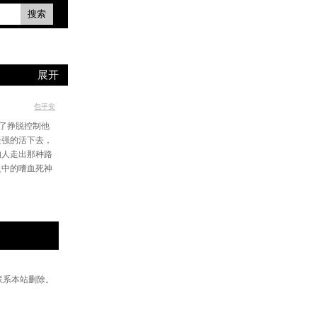
搜索
展开
包平安
了挣脱控制他
坚强的活下去，
的人走出那种路
之中的嗜血死神
联系本站删除。