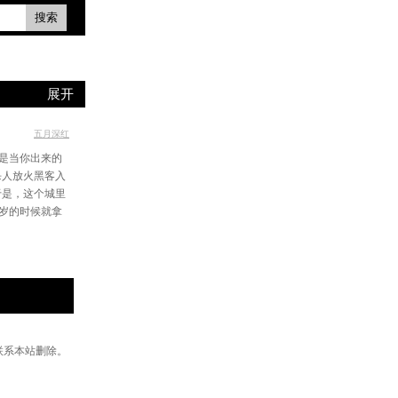
搜索
展开
五月深红
是当你出来的
杀人放火黑客入
于是，这个城里
岁的时候就拿
联系本站删除。