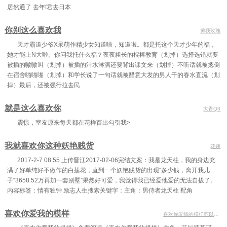
居然通了 去年f君去日本
你别这么喜欢我
剪我玫瑰
天才霸道少爷X呆萌作精少女知道啦，知道啦。都是托这个天才少年的福，
她才能上N大啦。你问我托什么福？夜夜粗长的棍棒教育（划掉）选择选错就要
被插的嗷嗷叫（划掉）被插的汁水淋漓还要背出课文来（划掉）不听话就被摁倒
在宿舍啪啪啪（划掉）和学长说了一句话就被醋意大发的男人干的春水直流（划
掉）最后，还被强行拉去民
就是这么喜欢你
大青Q3
震惊，室友原来每天都在花样百出勾引我>
我就喜欢你这种妖艳贱货
花姨
2017-2-7 08:55 上传晋江2017-02-06完结文案：我是龙天柱，我的身边充
满了好单纯好不做作的白莲花，直到一个妖艳贱货的出现“多少钱，离开我儿
子“3658.52万再加一套别墅”果然好可爱，我觉得我已经爱他爱的无法自拔了。
内容标签：情有独钟 励志人生搜索关键字：主角：男侍者龙天柱 配角
喜欢你爱我的模样
喜欢你爱我的模样苏以晴慕瑾卿