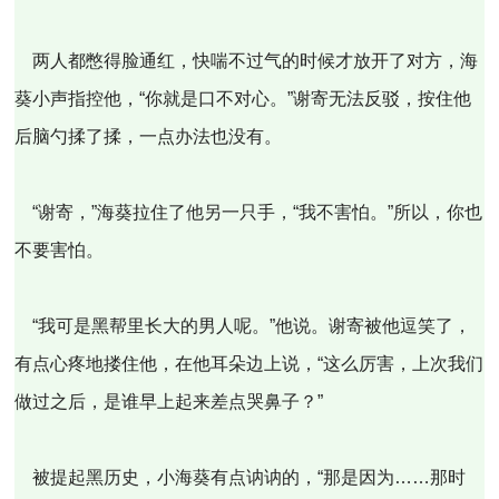
两人都憋得脸通红，快喘不过气的时候才放开了对方，海
葵小声指控他，“你就是口不对心。”谢寄无法反驳，按住他
后脑勺揉了揉，一点办法也没有。
“谢寄，”海葵拉住了他另一只手，“我不害怕。”所以，你也
不要害怕。
“我可是黑帮里长大的男人呢。”他说。谢寄被他逗笑了，
有点心疼地搂住他，在他耳朵边上说，“这么厉害，上次我们
做过之后，是谁早上起来差点哭鼻子？”
被提起黑历史，小海葵有点讷讷的，“那是因为……那时