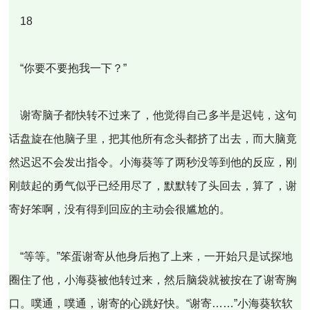
18
“你要不要抱我一下？”
谢寄脑子都快转不过来了，他觉得自己多半是迟钝，这句
话盘旋在他脑子里，把其他所有念头都挤了出去，而大脑竟
然迟迟不会发出指令。小海葵等了两秒没等到他的反应，刚
刚鼓起的勇气似乎已经用尽了，默默转了头回去，算了，谢
寄好笨啊，没有得到回应的主动会很尴尬的。
“等等。”笨蛋谢寄从他身后抱了上来，一开始只是试探地
圈住了他，小海葵被他转过来，然后脑袋就被按在了谢寄胸
口。噗通，噗通，谢寄的心跳好快。“谢寄……”小海葵软软