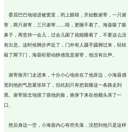
委屈巴巴地缩进被窝里，闭上眼睛，开始数谢寄，一只谢
寄，两只谢寄，三只谢寄……唔，更睡不着了。海葵吸了吸
鼻子，再坚持一会儿，过会儿困了就能睡着了，不要这么没
有出息。这时候脚步声近了，门外有人蹑手蹑脚过来，轻轻
敲了两下门，海葵听那动静感觉是谢寄，他没有出声。
谢寄推开门走进来，十分小心地坐在了他床边，小海葵感
觉到他的气息紧张坏了，但此刻只有把装睡这一条路走到
黑。谢寄留念地摸了摸他的脸，俯身下来在他额头亲了一
口。
然后身边一空，小海葵内心有些失落，没想到他只是这样