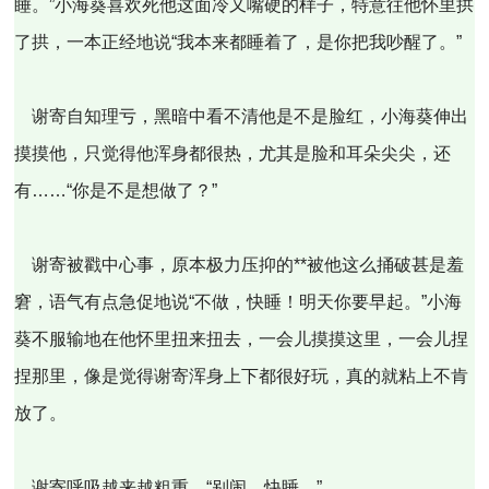
睡。”小海葵喜欢死他这面冷又嘴硬的样子，特意往他怀里拱
了拱，一本正经地说“我本来都睡着了，是你把我吵醒了。”
谢寄自知理亏，黑暗中看不清他是不是脸红，小海葵伸出
摸摸他，只觉得他浑身都很热，尤其是脸和耳朵尖尖，还
有……“你是不是想做了？”
谢寄被戳中心事，原本极力压抑的**被他这么捅破甚是羞
窘，语气有点急促地说“不做，快睡！明天你要早起。”小海
葵不服输地在他怀里扭来扭去，一会儿摸摸这里，一会儿捏
捏那里，像是觉得谢寄浑身上下都很好玩，真的就粘上不肯
放了。
谢寄呼吸越来越粗重，“别闹，快睡。”