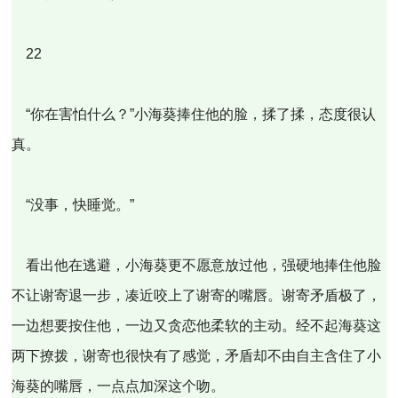
22
“你在害怕什么？”小海葵捧住他的脸，揉了揉，态度很认
真。
“没事，快睡觉。”
看出他在逃避，小海葵更不愿意放过他，强硬地捧住他脸
不让谢寄退一步，凑近咬上了谢寄的嘴唇。谢寄矛盾极了，
一边想要按住他，一边又贪恋他柔软的主动。经不起海葵这
两下撩拨，谢寄也很快有了感觉，矛盾却不由自主含住了小
海葵的嘴唇，一点点加深这个吻。