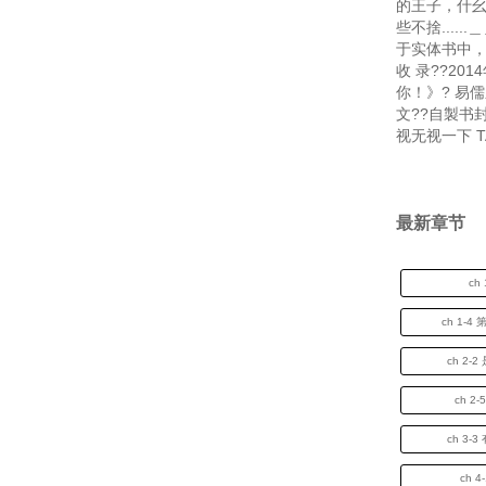
的王子，什
些不捨...
于实体书中，
收 录??20
你！》? 易
文??自製书封
视无视一下 TA
最新章节
ch
ch 1-
ch 2
ch 2
ch 3
ch 