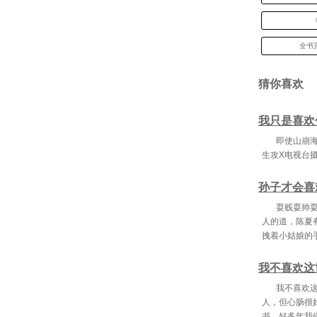
《
全书
猜你喜欢
我只是喜欢
即使山崩海
生攻X电视台
孙子才会喜
耍贱耍帅
人的道，陈夏
拽着小姑娘的
我不喜欢这
我不喜欢
人，但心肠很
书，好多年我