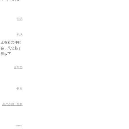
桃璃
桃璃
！正在看文件的
一会，又想起了
舍得放下
塞尔鱼
秋夜
喜欢吃你下的面
anna