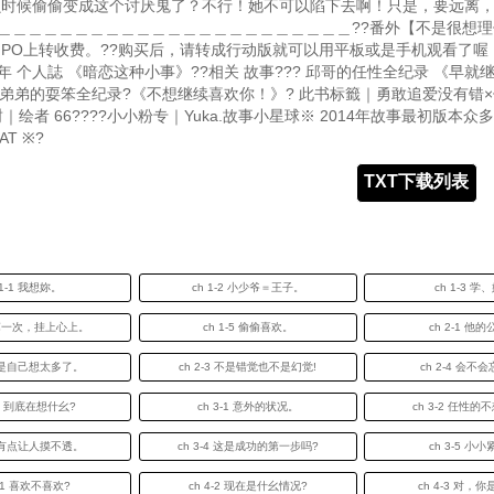
幺时候偷偷变成这个讨厌鬼了？不行！她不可以陷下去啊！只是，要远离
...＿＿＿＿＿＿＿＿＿＿＿＿＿＿＿＿＿＿＿＿＿＿＿＿??番外【不是很想
PO上转收费。??购买后，请转成行动版就可以用平板或是手机观看了喔！?
14年 个人誌 《暗恋这种小事》??相关 故事??? 邱哥的任性全纪录 《早就
儒弟弟的耍笨全纪录?《不想继续喜欢你！》? 此书标籤｜勇敢追爱没有错
｜绘者 66????小小粉专｜Yuka.故事小星球※ 2014年故事最初版本众
T ※?
TXT下载列表
 1-1 我想妳。
ch 1-2 小少爷＝王子。
ch 1-3 学、
4 第一次，挂上心上。
ch 1-5 偷偷喜欢。
ch 2-1 他
-2 是自己想太多了。
ch 2-3 不是错觉也不是幻觉!
ch 2-4 会不
-5 到底在想什幺?
ch 3-1 意外的状况。
ch 3-2 任性
-3 有点让人摸不透。
ch 3-4 这是成功的第一步吗?
ch 3-5 小
4-1 喜欢不喜欢?
ch 4-2 现在是什幺情况?
ch 4-3 对，