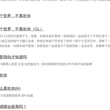
个世界，不喜欢你
个世界，不喜欢你（GL）
6-10-11完结文案陆宁七：苏晓，你根本就不爱我！你跟我在一起就是为了不用生孩子
入戏正深的陆宁七随口说道：养你比养孩子辛苦多了好吗？陆宁七无言以对，安静了
愤的说道：你根本就不爱我！你跟我在一起就是为了报复我爸！这话说完，苏晓终于
是我你才知道吗
X腹黑心机受 主攻 知音版名为《我与闻香辨生死的少年不得不说的故事
欢你
喜欢你(H)
攻X淫荡菊花怪受 高H 短篇
成绩会提高吗？