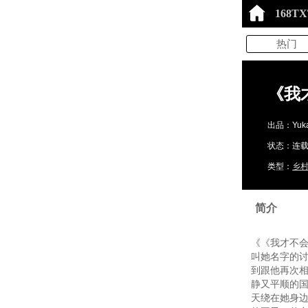
168T
热门
《我
出品：Yuka
状态：连载中
类型：
乡
简介
《《我才不会
叫她名字的
到跟他再次
静又平顺的
天绕在她身