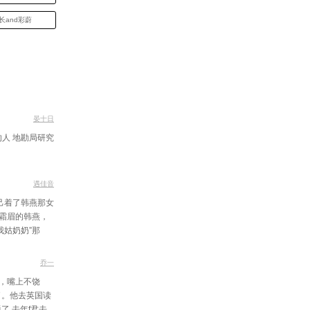
and彩蔚
晏十日
人 地勘局研究
遇佳音
己着了韩燕那女
霜眉的韩燕，
姑奶奶”那
乔一
，嘴上不饶
了。他去英国读
 去年f君去