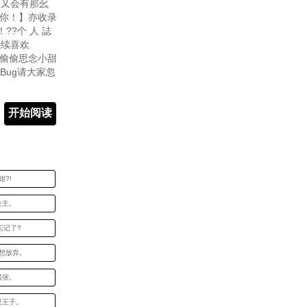
，又会有那幺
理你！】亦收录
?个 人 誌
继续喜欢
×偷偷思念小甜
多Bug请大家忽
开始阅读
姐?!
的公主。
会忘记了?
的不想放弃。
小紧张。
你是王子。