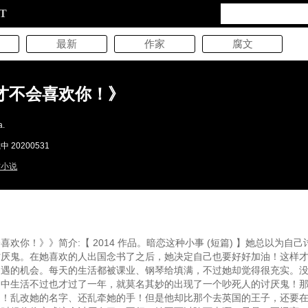
XT
最新
作家
腐文
才不会喜欢你！》
.
 20200531
村小说
喜欢你！》》简介:【 2014 作品。暗恋这种小事 (短篇) 】她总以为自
讨厌鬼。在她喜欢的人出国念书了之后，她决定自己也要好好加油！这样
相遇的机会。每天的生活都被课业、钢琴给填满，不过她却觉得很充实。
国中生活不过也才过了一年，就莫名其妙的出现了一个吵死人的讨厌鬼！
边！乱改她的名字、还乱牵她的手！但是他却比那个去英国的王子，还要