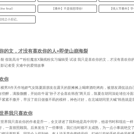
the final》
【番外】不是很想理你!
【情人节番外】学长
完结之小后记。
你的文，才没有喜欢你的人+即使山崩海裂
裂 假装高冷艹粉狂魔攻X脑残粉实习编辑受 试读 我只是喜欢你的文，才没有喜欢你的
摄影记者受 灾难中的爱情故事
欢你
耍横男X作天作地娇气女陈夏跟朋友在露天的脏摊摊上喝啤酒吃烤肉，被朋友调侃说自
有些醉，满脸微醺，开始吹牛逼“孙子才会喜欢韩燕”两天后，陈夏在胡同深处堵住冷面
手紧紧不撒开，早没了前日倨傲不羁的模样，神色讨好，在北城胡同里大喊“韩燕就是我
世界我只喜欢你
这世界我只喜欢你的作者是乔一，全文讲述了我和他是高中同学，他读书时和现在一样
好，一直很照顾我。后来发生了一些事情，我们当时都不太成熟，为一点小事就绝交
们都没再联系。同学会上提到他，有人说无意中拨错号码，打他以前的手机号他居然通了