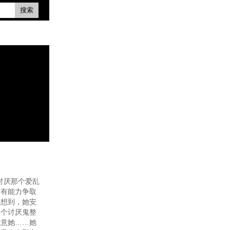
搜索
己讨厌那个爱乱
才有能力争取
没想到，她安
那个讨厌鬼整
在意她……她