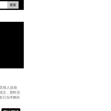
搜索
”言烁人设崩
团文，塑料兄
友们当伴舞的