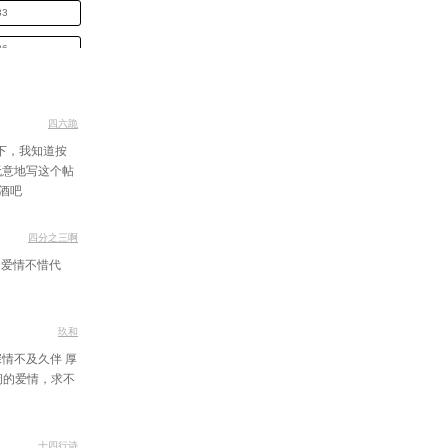
3
6
9
2
四六跪
静下，我知道按
5
无意地写这个帖
酒吧
8
1
四分之三啊
了爱情不惜代
4
7
玖和
0
深情不及久伴 厚
3
阔的爱情，求不
十四行诗