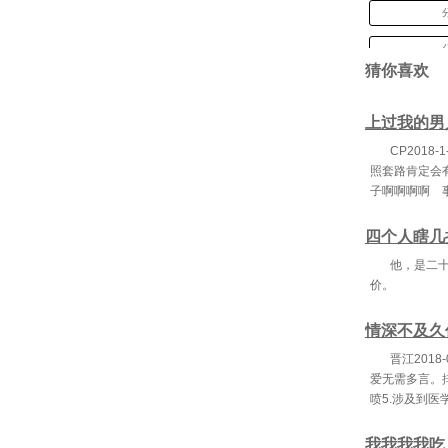
猜你喜欢
上过我的男
CP201
照套路肯定会
子啊啊啊啊 
四个人瞎几
他，是二
价。
情深不及久
晋江201
爱无需多言。排
喷5.涉及到医
我我我我吃