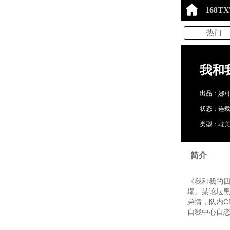
168T
热门
我和
出品：娜
状态：连载中
类型：
耽
简介
《我和我的四
塌。某论坛
弟情，队内C
自我中心自恋