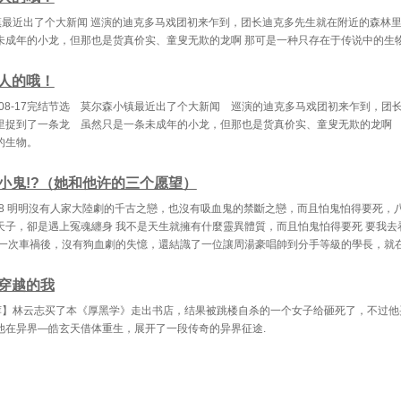
镇最近出了个大新闻 巡演的迪克多马戏团初来乍到，团长迪克多先生就在附近的森林
未成年的小龙，但那也是货真价实、童叟无欺的龙啊 那可是一种只存在于传说中的生
人的哦！
8-08-17完结节选 莫尔森小镇最近出了个大新闻 巡演的迪克多马戏团初来乍到，团
里捉到了一条龙 虽然只是一条未成年的小龙，但那也是货真价实、童叟无欺的龙啊
的生物。
小鬼!?（她和他许的三个愿望）
2018 明明沒有人家大陸劇的千古之戀，也沒有吸血鬼的禁斷之戀，而且怕鬼怕得要死，
天子，卻是遇上冤魂纏身 我不是天生就擁有什麼靈異體質，而且怕鬼怕得要死 要我去
在一次車禍後，沒有狗血劇的失憶，還結識了一位讓周湯豪唱帥到分手等級的學長，就
穿越的我
荐】林云志买了本《厚黑学》走出书店，结果被跳楼自杀的一个女子给砸死了，不过他
他在异界—皓玄天借体重生，展开了一段传奇的异界征途.