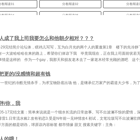
分卷阅读31
分卷阅读32
分卷阅读3
分卷阅读34
分卷阅读35
分卷阅读3
分卷阅读37
分卷阅读38
分卷阅读3
人成了我上司我要怎么和他朝夕相对？？？
分卷阅读40
分卷阅读41
分卷阅读4
8-1-29完结简介论坛体，瞎鸡儿写写，互为白月光的两个人的重逢第1章 楼下的先冷
分卷阅读43
分卷阅读44
分卷阅读4
有一大波哈哈哈在来的路上，希望你们体谅下我 毕竟我现在，正在我上司面前状若
事情是这样的 作为一个gay，我那天和损友老木去了一家老木经常光顾的酒吧 这个
分卷阅读46
分卷阅读47
分卷阅读4
分卷阅读49
分卷阅读50
分卷阅读5
把更的/没感情和超有钱
十一世纪的冷酷无情杀手，为求宝物卧底出场 他，是继承亿万家产的霸道大少爷，为
分卷阅读52
分卷阅读53
分卷阅读5
分卷阅读55
分卷阅读56
分卷阅读5
伴/你，我
分卷阅读58
分卷阅读59
分卷阅读6
8-05-17完结文案：简单来说就是一个细水长流的日常故事。写不出波澜不惊的爱情，
分卷阅读61
分卷阅读62
分卷阅读6
雷1.日常流水账2.攻有初恋3.受是N年前一见钟情攻4.初试，文笔垃圾写不出波澜壮
学方面的都是胡诌，球原谅内容标签 都市情缘 甜文 搜索关键字：主角：
分卷阅读64
人的哦！