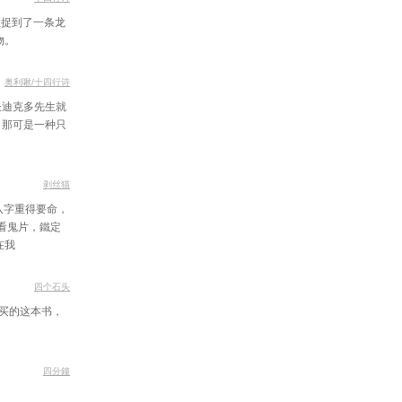
里捉到了一条龙
物。
奥利啾/十四行诗
长迪克多先生就
 那可是一种只
剥丝猫
八字重得要命，
看鬼片，鐵定
在我
四个石头
买的这本书，
四分鐘