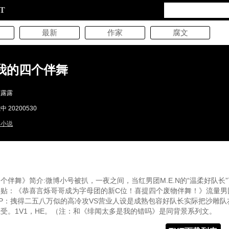
XT
最新
作家
腐文
我的四个伴舞
可露露
 20200530
美小说
个伴舞》简介:微博小号被扒，一夜之间，当红男团M.E.N的“温柔好队长
黑贴：《恭喜言烁哥哥成为字母团的新C位！喜提四个废物伴舞！》流量男
P：拽得二五八万似的高冷攻VS营业人设是成熟包容好队长实际把沙雕队
受。1V1，HE。（注：和《绯闻太多是我的错吗》是同背景系列文。