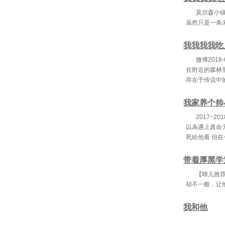
莫尔森小
虽然只是一条
我我我我吃
微博201
在附近的森林
存在于传说中
我家养个帅
2017~
以為遇上真命
死給他看 但
带着厚黑学
【晴儿推
却不一般，让
我和他