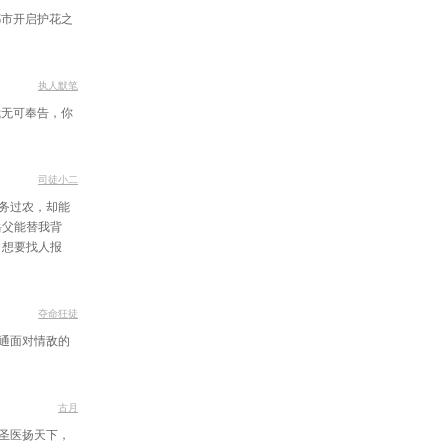
动陈爷？
都市开启护花之
吟虎啸
度会议
执人默笔
我无可奉告，你
功与名
订赌约
司徒小二
家通吃
务过农，却能
女相见
岳父能替我背
，想要找人报
人夺宝
石的感触
夺命狂徒
往补习
通面对情敌的
两下子
六六六
古月
圣医扬天下，
您回来啦！