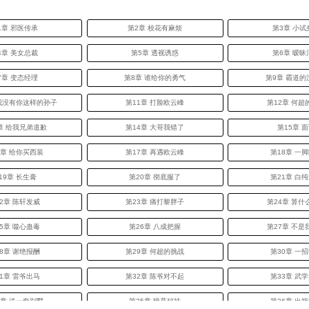
1章 邪医传承
第2章 校花有麻烦
第3章 小试
4章 美女总裁
第5章 透视诱惑
第6章 暧昧
7章 变态经理
第8章 谁给你的勇气
第9章 霸道的
 我没有你这样的孙子
第11章 打脸欧云峰
第12章 何超
章 给我兄弟道歉
第14章 大哥我错了
第15章 
6章 给你买西装
第17章 再遇欧云峰
第18章 一
19章 长生膏
第20章 彻底服了
第21章 白
2章 陈轩发威
第23章 痛打黎胖子
第24章 算什
5章 噬心蛊毒
第26章 八成把握
第27章 不是
8章 谢绝报酬
第29章 何超的挑战
第30章 一
1章 雷爷出马
第32章 陈爷对不起
第33章 武
4章 送一套别墅
第35章 暗幕秘技
第36章 出