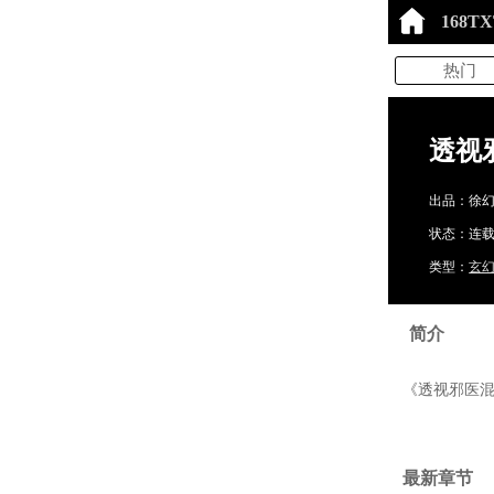
168T
热门
透视
出品：徐
状态：连载中
类型：
玄
简介
《透视邪医混
最新章节