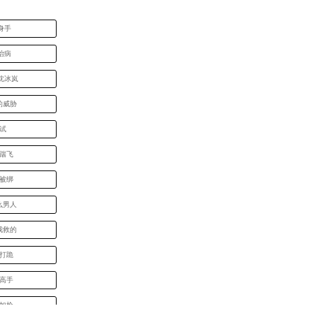
身手
治病
沈冰岚
的威胁
面试
脚踹飞
纯被绑
么男人
我救的
招打跪
学高手
指如枪