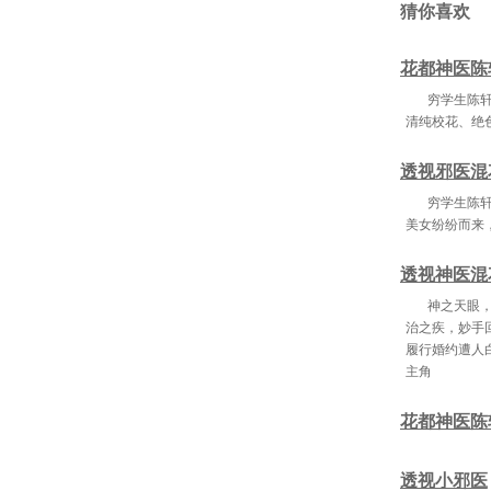
猜你喜欢
第3
花都神医陈
第4
穷学生陈
第43
清纯校花、绝
透视邪医混
第4
穷学生陈
美女纷纷而来
第5
第55章
透视神医混
第5
神之天眼
治之疾，妙手
第6
履行婚约遭人
主角
第6
花都神医陈
第6
第
透视小邪医