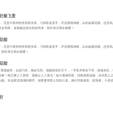
7章 尽皆拜服
第38章 沈冰岚的表妹
第39章 寒
轩秦飞雪
0章 资格考核
第41章 全都有病
第42章 金
轩，无意中获得绝世邪医传承，习得医道圣手，开启透视神瞳，从此纵横花都，恣意风
章 张芷澄的朋友
第44章 飙车
第45章 亲
色女明星…各路极品美女纷纷而来，陈轩表示我全都要！
第46章 南哥
第47章 陈爷好！
第48章 境
花都
9章 强悍的陈轩
第50章 硬挡子弹
第51章 沈冰
轩，无意中获得绝世邪医传承，习得医道圣手，开启透视神瞳，从此纵横花都，恣意风
，陈轩表示我全都要！
2章 唱歌疗伤
第53章 真丝睡袍
第54章 沈冰
 月湾海岸一号别墅
第56章 双胞胎姐妹花
第57章 修
花都
8章 美味早餐
第59章 与美女赛跑
第60章 市场
，透视破邪，仙道六经，奥妙无穷。他随师游历天下，一手医术闻名于世，疑难杂症，
回春！阎王要人三更死，他能让人三更活！如今遵循师愿，回家报恩成婚，奈何恩人
1章 无心之吻
第62章 老狐狸沈城
第63章 作
白眼。在这暗流汹涌的都市，他誓要替恩人找回公道，揪出罪魁祸首，欺我者，十倍
4章 秦慕石刁难
第65章 玉化蛊
第66章 青
轩
7章 再遇唐秋灵
第68章 丹劲大师傅巍
第69章 古武
70章 神元丹
第71章 顶级酒会
第72章 再