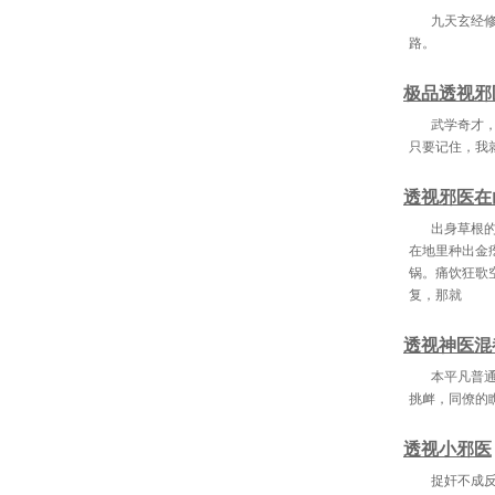
第7
九天玄经
路。
第7
极品透视邪
武学奇才
只要记住，我
第85
透视邪医在
第88
出身草根
第
在地里种出金
锅。痛饮狂歌
第9
复，那就
第9
透视神医混
第10
本平凡普
挑衅，同僚的
第
透视小邪医
第1
捉奸不成
第