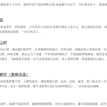
3章 不怀好意
第74章 陈轩出手
第75章 谁敢
修炼的第十个年头，楚风开启了他的神医之路 他虐遍不法分子，勾引美女护士，逍遥
6章 陈轩的能量
第77章 解毒
第78章 龙
第79章 丹成
第80章 天门、陆弃天
第81章 季
医
，医道圣手，回归都市，只为尝尽人间百态 你要问我女人是什么，那么我就告诉你，
第82章 逼宫
第83章 跳楼
第84章 深藏
就是那风流邪医，一生只医女人…
章 炼制青玉手链
第86章 要赌就赌大的
第87章 签
山村
章 一百万我帮你还
第89章 三中二
第90章 赢
的马小虎，偶尔被闪电劈中，从而拥有特殊能力，没学过医，却能起死人而肉白骨，没
91章 玉如意
第92章 青元先生
第93章 美
疙瘩。闲来无事，就去认几个亲戚，干哥哥能替我挡刀，干姐姐能替我挣钱，便宜老
空度日，飞扬跋扈为谁雄，日子过得逍遥又自在。有人看我不爽，那就教他怎么做人
4章 古玩拍卖会
第95章 天价木鼎
第96章 杀
7章 陈轩出手
第98章 木鼎的用处
第99章 秦慕
都市（废婿当道）
0章 我要包养你
第101章 黑暗骑士
第102章 前
通的凤凰男董子清，入赘世家后，偶得透视之眼，从此，治病、鉴宝、奇门风水无一不
瞧不起，岳父一家的轻视，董子清发誓让他们全都仰视自己，一步步的走向巅峰。
103章 薛子琪
第104章 渡假沙滩
第105章 有
06章 撇清关系
第107章 人形中央空调
第108章 
反被打，机缘巧合获传承，魔瞳神眼掌阴阳，玄功大成俯苍生。赌石捡漏富敌国，妙手
109章 斗酒
第110章 傲气的卓凌风
第111章 主人，