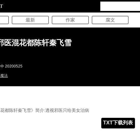
XT
最新
作家
腐文
邪医混花都陈轩秦飞雪
幻
 20200525
幻魔法
花都陈轩秦飞雪》简介:透视邪医只给美女治病
TXT下载列表