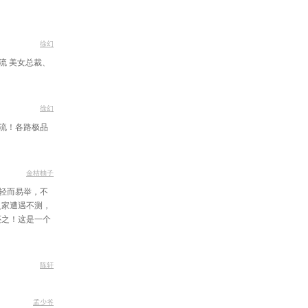
食蛊
老到场
徐幻
流 美女总裁、
密共舞
地反转
徐幻
岚的家
流！各路极品
岚的转变
行境界
金桔柚子
部新经理
轻而易举，不
之家遭遇不测，
客秦家
还之！这是一个
玉手链
的传说
陈轩
遇龙飞
孟少爷