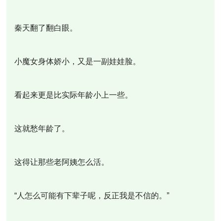
秦天翻了翻白眼。
小魔女身体娇小，又是一副娃娃脸。
看起来更是比实际年龄小上一些。
这就愁年龄了。
这得让那些老阿姨怎么活。
“人怎么可能有下辈子呢，反正我是不信的。”