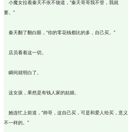
小魔女拉着秦天不依不饶道，“秦天哥哥我不管，我就
要。”
秦天翻了翻白眼，“你的零花钱都比的多，自己买。”
店员看着这一切。
瞬间就明白了。
这女孩，果然是有钱人家的姑娘。
她连忙上前道，“帅哥，这自己买，可是和爱人给买，意义
不一样的。”