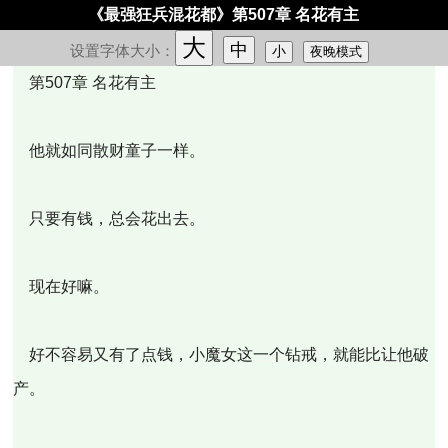
《最强狂兵混花都》第507章 名花有主
大
中
设置字体大小：
小
夜晚模式
第507章 名花有主
他就如同散财童子一样。
只要有钱，总会花出去。
现在好嘛。
好不容易又有了点钱，小魔女这一个钻戒，就能比让他破
产。