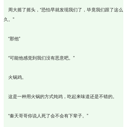
周大摇了摇头，“恐怕早就发现我们了，毕竟我们跟了这么
久。”
“那他”
“可能他感觉到我们没有恶意吧。”
火锅鸡。
这是一种用火锅的方式炖鸡，吃起来味道还是不错的。
“秦天哥哥你说人死了会不会有下辈子。”