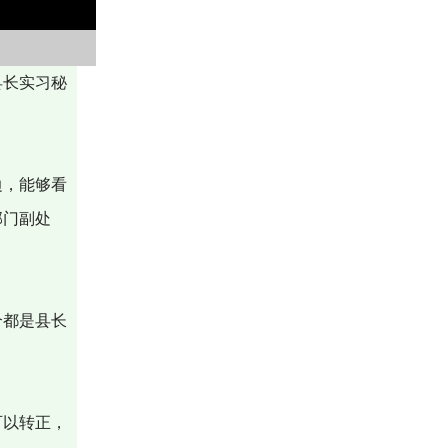
县长实习秘
边，能够看
部门副处
个都是县长
可以转正，