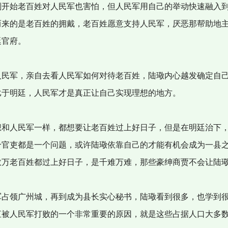
开始老百姓对人民军也害怕，但人民军用自己的举动快速融入
而来的是老百姓的拥戴，老百姓愿意支持人民军，厌恶那帮助地
廷官府。
民军，亲自去看人民军如何对待老百姓，陆璥内心越发确定自
比于明廷，人民军才是真正让自己实现理想的地方。
和人民军一样，都想要让老百姓过上好日子，但是在明廷治下
个官吏都是一个问题，或许陆璥依靠自己的才能有机会成为一县
数万老百姓都过上好日子，是千难万难，那些豪绅商贾不会让陆
占领广州城，再到成为县长实心秘书，陆璥看到很多，也学到
直被人民军打败的一个非常重要的原因，就是这些占据人口大多