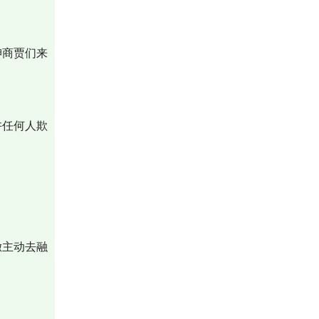
绅商贾们来
许任何人欺
璥主动去融