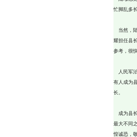
忙脚乱多
当然，陆
耀担任县
参考，很
人民军治
有人成为
长。
成为县长
最大不同
惶诚恐，