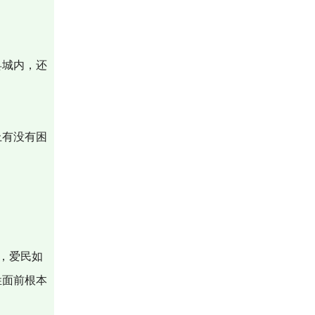
县城内，还
上有没有困
，爱民如
姓面前根本