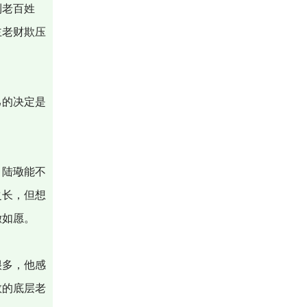
到老百姓
主老财欺压
己的决定是
，陆璥能不
之长，但想
璥如愿。
很多，他感
数的底层老