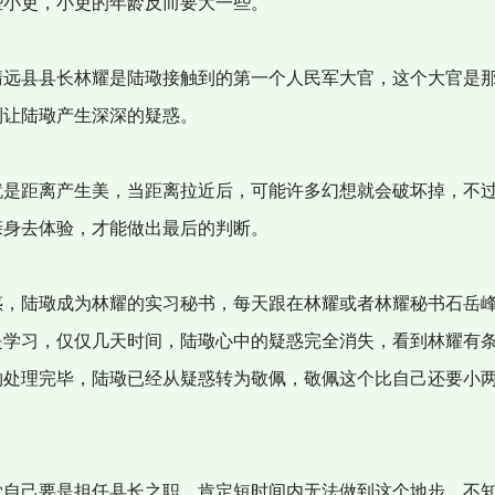
些小吏，小吏的年龄反而要大一些。
远县县长林耀是陆璥接触到的第一个人民军大官，这个大官是
到让陆璥产生深深的疑惑。
是距离产生美，当距离拉近后，可能许多幻想就会破坏掉，不
亲身去体验，才能做出最后的判断。
，陆璥成为林耀的实习秘书，每天跟在林耀或者林耀秘书石岳
是学习，仅仅几天时间，陆璥心中的疑惑完全消失，看到林耀有
物处理完毕，陆璥已经从疑惑转为敬佩，敬佩这个比自己还要小
自己要是担任县长之职，肯定短时间内无法做到这个地步，不