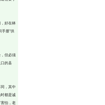
间，好在林
手册”供
验，但必须
人口的县
不同，其中
员时都是诚
有害怕，老