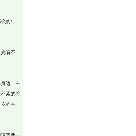
那么的年
过光看不
峰身边，主
条不紊的将
两岁的县
知道需要手