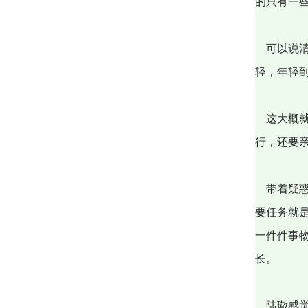
的只有一
可以说清
轻，年轻
这大概就
行，还要
带着疑惑
要任务就
一件件事
长。
陆璥感觉