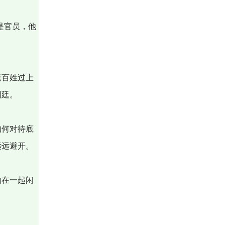
是官员，他
老百姓过上
明廷。
如何对待底
远远避开。
的在一起闲