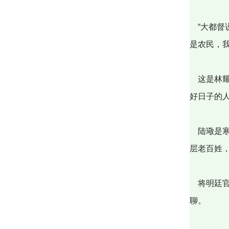
“大都督
是农民，
这是林耀
好日子的
陆璥是寒
层老百姓
将明廷官
聊。