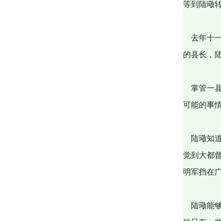
等到陆璥
去年十一
的县长，
掌管一县
可能的事
陆璥知道
觉到大都
明军挡在
陆璥能够