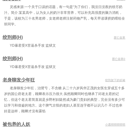
灵感来源:一个关于口误的话题，有一句是“为了你们，我没日没夜的绞尽奶
汁。简介:某某高中，认为女人的奶汁非常营养，可以补充高强度的脑力消耗，
于是，该校为三十名男老师，女老师老师注射药物产乳，每天早读课挤奶喂给全
班同学。
绞刑师(H)
唇亡齿寒
YD暴君受X苦逼杀手攻 监狱文
绞刑师(H)
唇亡齿寒0
YD暴君受X苦逼杀手攻 监狱文
老身聊发少年狂
绞刑架下的祈祷
老身聊发少年狂，治肾亏，不含糖 从二十六岁风华正茂的女医生穿成五十多
岁的国公府老太君，顾卿表示压力很大 虽然顾卿同时也继承了邱老太君的记
忆，但这个老太君简直就是乡野村妇陡然成为豪门贵妇的典型，完全没有多少可
以学习和借鉴的地方。这个脾气古怪的老妇人甚至连字都不认识几个 不过也幸
好是这样，顾卿才没有露馅
被包养的人妖
小透明明明明明