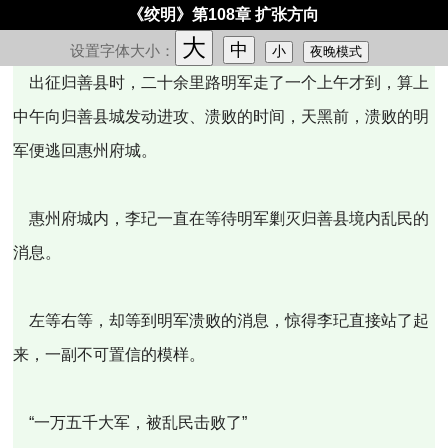
《绞明》第108章 扩张方向
大
中
设置字体大小：
小
夜晚模式
出征归善县时，二十余里路明军走了一个上午才到，算上
中午向归善县城发动进攻、溃败的时间，天黑前，溃败的明
军便逃回惠州府城。
惠州府城内，李玘一直在等待明军剿灭归善县境内乱民的
消息。
左等右等，却等到明军溃败的消息，惊得李玘直接站了起
来，一副不可置信的模样。
“一万五千大军，被乱民击败了”