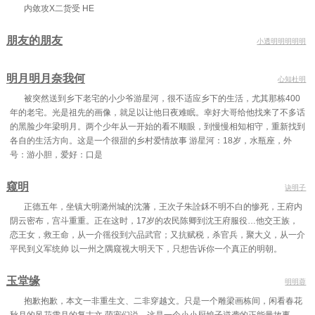
内敛攻X二货受 HE
朋友的朋友
小透明明明明明
明月明月奈我何
心知杜明
被突然送到乡下老宅的小少爷游星河，很不适应乡下的生活，尤其那栋400
年的老宅。光是祖先的画像，就足以让他日夜难眠。幸好大哥给他找来了不多话
的黑脸少年梁明月。两个少年从一开始的看不顺眼，到慢慢相知相守，重新找到
各自的生活方向。这是一个很甜的乡村爱情故事 游星河：18岁，水瓶座，外
号：游小胆，爱好：口是
窥明
诀明子
正德五年，坐镇大明潞州城的沈藩，王次子朱詮鉌不明不白的惨死，王府内
阴云密布，宫斗重重。正在这时，17岁的农民陈卿到沈王府服役…他交王族，
恋王女，救王命，从一介徭役到六品武官；又抗赋税，杀官兵，聚大义，从一介
平民到义军统帅 以一州之隅窥视大明天下，只想告诉你一个真正的明朝。
玉堂缘
明明蓉
抱歉抱歉，本文一非重生文、二非穿越文。只是一个雕梁画栋间，闲看春花
秋月的风花雪月的复古文 萌宠们说，这是一个小小厨娘子逆袭的正能量故事。