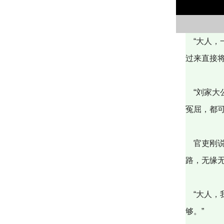
“大人，
过来直接
“刘家大
冤屈，都可
官吏刚说
路，无缘
“大人，
够。”