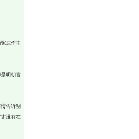
的冤屈作主
都是明朝官
事情告诉别
官吏没有在