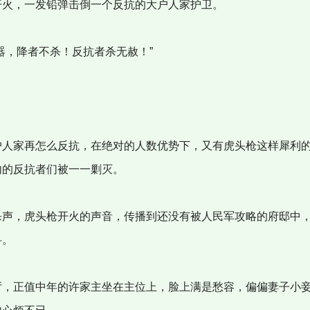
火，一发铅弹击倒一个反抗的大户人家护卫。
器，降者不杀！反抗者杀无赦！”
人家再怎么反抗，在绝对的人数优势下，又有虎头枪这样犀利
内的反抗者们被一一剿灭。
声，虎头枪开火的声音，传播到还没有被人民军攻略的府邸中
抖。
，正值中年的许家主坐在主位上，脸上满是愁容，偏偏妻子小