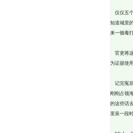
仅仅五个
知道城里
来一顿毒
官吏将这
为证据使
记完冤屈
刚刚占领
的这些话
里呆一段时