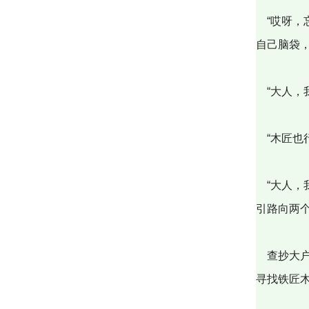
“哎呀，
自己脑袋
“大人，
“木匠也
“大人，
引路向两
查抄大户
寻找铁匠