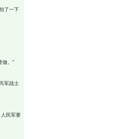
拍了一下
做。”
民军战士
，人民军要