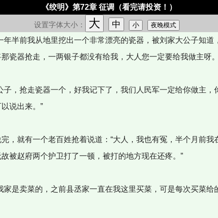
《绞明》第72章 征调（看完请投资！）
大
中
设置字体大小：
小
夜晚模式
一年半前我从地里挖出一个非常漂亮的瓷器，被刘家大公子知道
将那瓷器抢走，一两银子都没有给我，大人您一定要给我做主呀。
公子，抢走瓷器一个，好我记下了，我们人民军一定给你做主，
以说出来。”
完，就有一个老百姓抢着说道：“大人，我也有冤，半个月前我
无故被赵府两个护卫打了一顿，被打的地方现在还疼。”
我家是卖菜的，之前县丞家一直在我这里买菜，可是每次买菜给