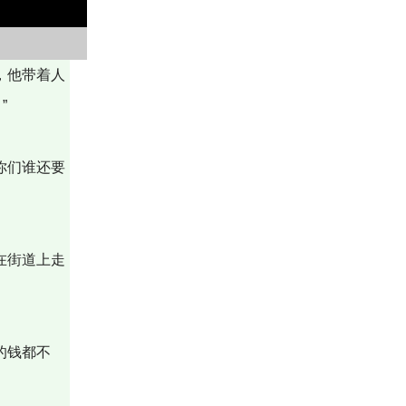
，他带着人
”
你们谁还要
在街道上走
的钱都不