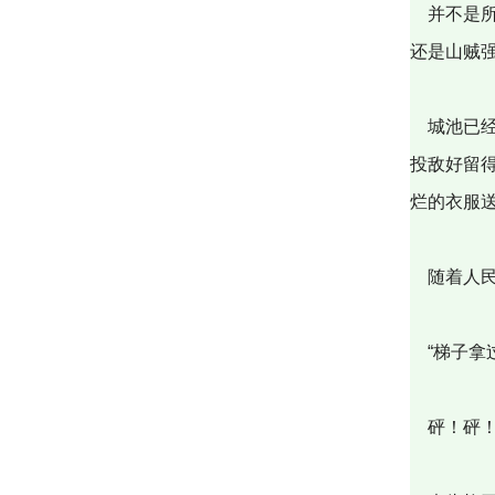
并不是所
还是山贼
城池已经
投敌好留
烂的衣服
随着人民
“梯子拿
砰！砰