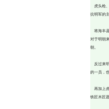
虎头枪、
抗明军的
将海丰县
对于明朝
朝。
反过来明
的一员，
再加上虎
铁匠木匠