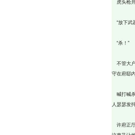
虎头枪开
“放下武
“杀！”
不管大户
守在府邸
喊打喊杀
人瑟瑟发
许府正厅