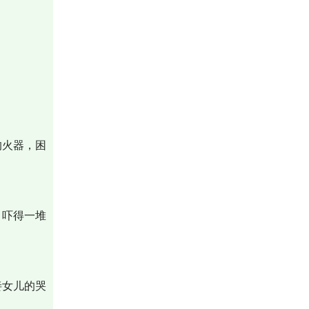
的火器，困
，吓得一堆
妾女儿的哭