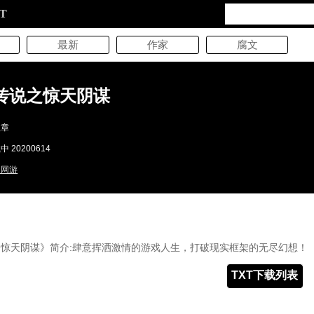
XT
最新
作家
腐文
传说之惊天阴谋
汉章
 20200614
幻网游
惊天阴谋》简介:肆意挥洒激情的游戏人生，打破现实框架的无尽幻想！
TXT下载列表