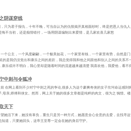
七章 踏上修行之路
第三十八章 功力入门基础
第三十九章 河
之阴谋穿线
章 无理要求珍珠
第四十一章 遭黑手遇打劫
第四十二章 木
剑，只为君子报仇，十年不晚，可当自认为的仇恨揭开真相面纱时，终是把恩人当仇人
三章 怪异据点接头
第四十四章 勇斗森林雪人
第四十五章 林
是悔不当初，还是痴情错付，一场用阴谋编制出来爱情，是几家欢喜几家愁
六章 暗器火镰建功
第四十七章 当真冤家路窄
第四十八章 慌
九章 幽静天然洞穴
第五十章 捉麻雀逮野兔
第五十一章 好
，一个公主，一个风度翩翩，一个貌美如花，一个家里有钱，一个家里有势，自然是门
可笑的是我仍没觉出和康乐之间的差距，我总觉得我和他之间跟他和别人之间的关系不
二章 洞底发现脚印
第五十三章 满城变成石像
第五十四章 气
，康乐或许不明白，我心里却是随着时间的流逝越来越清楚 我喜欢他，我爱他，看不
五章 兄妹智斗骷髅
第五十六章 陷重围火流星
第五十七章 真
宁中则与令狐冲
八章 众志成城破敌
第五十九章 深坑危机四伏
第六十章 及时
前 在网上看到不少对宁中则之死的争论,很多人为这个豪爽奇侠的女子坎坷命运感到惋
一章 半师父好威风
第六十二章 策划神秘仪式
第六十三章 少
子,母亲,师傅和侠女。然而，网上关于她的很多文章都是纯粹的肉文，很为之 惋惜。
四章 外事长老收徒
第六十五章 告别依依不舍
第六十六章 珠
取天下
七章 冰火之歌唐章
第六十八章 解梦三牲献祭
第六十九章 小
希望她活下来，她没有辜负，重生只是另一种方式，她愿意全心全意的去爱，去找寻这
也知道，只要她回头，这帝王至尊一定会在她的身后守护。
章 又见血红骷髅
第七十一章 稻草人钉耙猫
第七十二章 偏