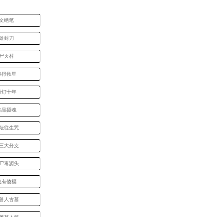
诗文绝笔
英雄封刀
僵尸灭村
幸得救星
青灯十年
水晶摄魂
法坛往生咒
族三大分支
到尸毒源头
也有傻福
山兽人古墓
妙蓍草卜筮