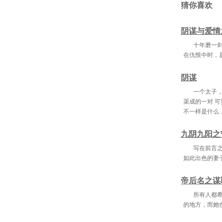
猜你喜欢
第三十
阴谋与爱情
第四十
十年磨一
第四十
在仇恨中时，
第四十
阴谋
第四十
一个太子
渠成的一对 
第五十
不一样是什么
第五十
九阴九阳之
第五十
写在前言之
第六十
如此出色的妻
第六十
帝后名之谋
第六十
所有人都
的地方，而她
第七十