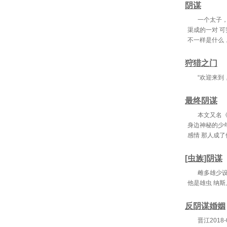
阴谋
第七十
一个太子
第七十
渠成的一对 
不一样是什么
第七十
第八十
狩猎之门
“欢迎来到
第三
第六
最终阴谋
第九
本文又名《
身边神秘的少
第十二
感情 那人成
第十五
[虫族]阴谋
第十八
雌多雄少设
他是雄虫 纳
第二十
反阴谋婚姻
第二十
晋江201
第二十