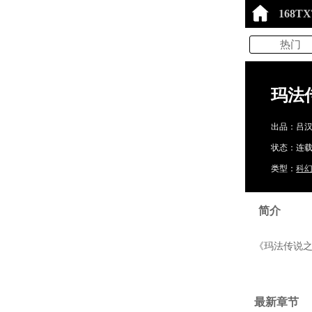
168T
热门
玛法
出品：吕
状态：连载中
类型：
科
简介
《玛法传说之
最新章节