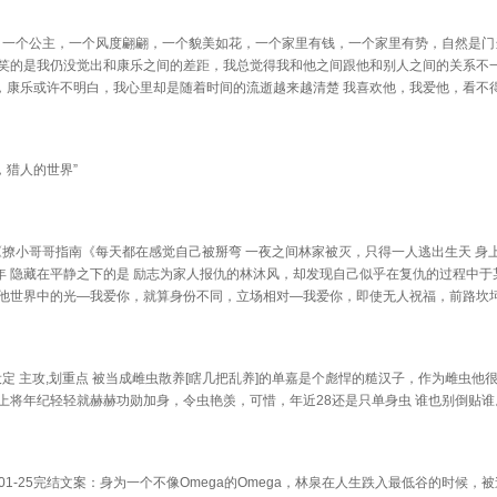
三章 人贩子猴老三
第七十四章 揪出幕后黑手
第七十五章 金
，一个公主，一个风度翩翩，一个貌美如花，一个家里有钱，一个家里有势，自然是门
六章 婉儿泄露机密
第七十七章 沃玛自然洞穴
第七十八章 道
可笑的是我仍没觉出和康乐之间的差距，我总觉得我和他之间跟他和别人之间的关系不
，康乐或许不明白，我心里却是随着时间的流逝越来越清楚 我喜欢他，我爱他，看不
九章 激战中的梦境
第八十章 破幻象毙魔头
第八十一章 意
二章 成长总有别离
第一章 道别相赠泥人
第二章 修行
，猎人的世界”
章 不靠谱的师父
第四章 校场难分高下
第五章 禁卫
章 果毅都尉绘图
第七章 吴员外的麻烦
第八章 敏求
章 绝色艳帮执事
第十章 白衣女鬼索命
第十一章 到底
撩小哥哥指南《每天都在感觉自己被掰弯 一夜之间林家被灭，只得一人逃出生天 身
年 隐藏在平静之下的是 励志为家人报仇的林沐风，却发现自己似乎在复仇的过程中于
章 终究棋差一招
第十三章 午夜房顶捉鬼
第十四章 赶往
了他世界中的光—我爱你，就算身份不同，立场相对—我爱你，即使无人祝福，前路坎
章 悲哀求生之路
第十六章 一对苦命鸳鸯
第十七章 妙用
章 结果柳暗花明
第十九章 到底真相大白
第二十章 苟富
定 主攻,划重点 被当成雌虫散养[瞎几把乱养]的单嘉是个彪悍的糙汉子，作为雌虫他
斯上将年纪轻轻就赫赫功勋加身，令虫艳羡，可惜，年近28还是只单身虫 谁也别倒贴谁
一章 计利当计天下
第二十二章 绝妙糖醋鲤鱼
第二十三章 骇
四章 邪宝神之祈祷
第二十五章 立下比武之约
第二十六章 静
8-01-25完结文案：身为一个不像Omega的Omega，林泉在人生跌入最低谷的时候，
七章 角斗半兽战士
第二十八章 密林中的村子
第二十九章 冯