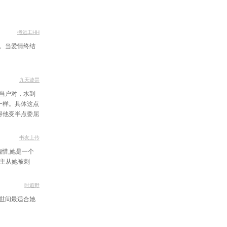
畔爆发冲突
箱里的货物
搬运工HH
。当爱情终结
中烂桃结义
乱不择退路
九天迹昙
大一只蝎子
当户对，水到
一样。具体这点
息悄然萌动
得他受半点委屈
正的修行者
书友上传
雨逍遥子
惜,她是一个
年重见天日
楼主从她被刺
宝价值不菲
时追野
雨半夜唱戏
世间最适合她
偏祸无单行