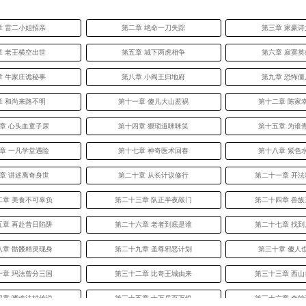
章 雷二小姐招亲
第二章 绝命一刀失踪
第三章 家豪
章 老王横空出世
第五章 城下两虎相争
第六章 寂寞
章 牛家庄诡秘事
第八章 小阎王归地府
第九章 恐怖
章 和尚来路不明
第十一章 傻儿大山惹祸
第十二章 陈家
章 心头血童子尿
第十四章 猥琐道咪咪笑
第十五章 为谁
章 一凡学堂遇险
第十七章 神奇医术回春
第十八章 紫色
章 讲述离奇身世
第二十章 从长计议修行
第二十一章 开
二章 美食不可辜负
第二十三章 队正半夜敲门
第二十四章 兽
五章 再赴昔日陷阱
第二十六章 老者到底是谁
第二十七章 找
八章 骷髅精灵现身
第二十九章 圣尊邪恶计划
第三十章 傻人
一章 玛法曾分三国
第三十二章 比奇王城由来
第三十三章 西
四章 嗜魂法杖传说
第三十五章 十万兵百万银
第三十六章 奇