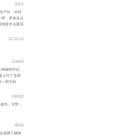
吾卫罗刹门
季墨央
当户对，水到
法勇斗强敌
一样。具体这点
得他受半点委屈
外获胜凯旋
五重境界
雷竹惊天煞
军太极宫
大闹红楼
纤城鲜橙
谁在说谎
上神秘的印记，
某人付了全部
刑部复审
坷—因为你
顶级术法
怀觚握椠
贵勿相忘
很成功，可惜，
。
人死亡山谷
谧沃玛森林
魂如易
被迫选择了嫁给
家村合姑娘