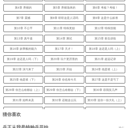
第4章 养猪的
第5章 养猪场来的
第6章 考核？考核！
第7章 震撼
第8章 听听这是人话吗
第9章 这是什么标准
第10章 不公平
第11章 特殊奖励
第12章 特殊技能
第13章 真牛逼
第14章 测试
第15章 射击训练
第16章 妖孽般的能力
第17章 天才！
第18章 这还是人吗（上）
第19章 这还是人吗（下）
第20章 玩个更厉害的
第21章 超远记录
第22章 演习来了
第23章 开始
第24章 他是谁（上）
第25章 他是谁（下）
第26章 你也有今天
第27章 这是不是亏了
第28章 你怎么啥都会（上）
第29章 你怎么啥都会（下）
第30章 容我笑几声
第31章 始料未及
第32章 还能这么玩
第33章 送你一份大礼（上）
第34章 送你一份大礼（下）
第35章 笑死我了
第36章 这小子有毒
猜你喜欢
第37章 震撼（上）
第38章 震撼(中）
第39章 震撼（下）
兵王从我是特种兵开始
神七