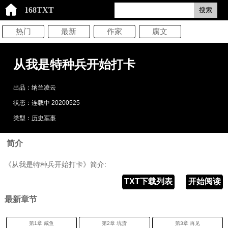
168TXT
搜索
热门
最新
作家
腐文
从我是特种兵开始打卡
出品：纳兰凌云
状态：连载中 20200525
类型：
历史军事
简介
《从我是特种兵开始打卡》简介:
TXT下载列表
开始阅读
最新章节
第1章 咸鱼
第2章 坑货
第3章 再见