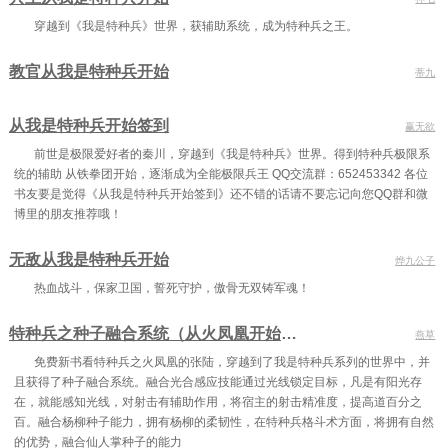
第40章 演习后续
第41章 这是真不紧张啊
第42章 侃侃而谈
穿越到《我是特种兵》世界，获辅助系统，成为特种兵之王。
第43章 你以为你赢了
第44章 天才和凡人的区别
第45章 新技能
教官从我是特种兵开始
蒂九
第46章 太小瞧我了（上）
第47章 太小瞧我了（中）
第48章 太小瞧我了（下）
第49章 这是什么神仙（上）
第50章 这是什么神仙（下）
第51章 史无前例
从我是特种兵开始签到
赢无欲
前世是极限爱好者的秦川，穿越到《我是特种兵》世界。得到特种兵极限系
第52章 权限提升
第53章 康师傅喝酒了
第54章 谁玩谁
统的辅助 从铁拳团开始，逐渐成为全能极限兵王 QQ交流群：652453342 各位
第55章 跟我来这套
第56章 都是套路
第57章 你好无耻啊
书友要是觉得《从我是特种兵开始签到》还不错的话请不要忘记向您QQ群和微
博里的朋友推荐哦！
第58章 完美
第59章 你想不到吧（上）
第60章 你想不到吧（下）
无敌从我是特种兵开始
烨九公子
第61章 认栽
第62章 这展开不对啊
第63章 我可以
热血战斗，保家卫国，誓死守护，傲骨无双铸军魂！
第64章 老范我来了（上）
第65章 老范我来了（中）
第66章 老范我来了（下）
特种兵之种子融合系统（从火凤凰开始的特种兵）
燕草
第67章 怎么玩
第68章 我真来了
第69章 你们怎么回事
免费新书看特种兵之火凤凰的张陆，穿越到了我是特种兵系列的世界中，并
第70章 给你们上一课（上）
第71章 给你们上一课（中）
第72章 给你们上一课（下）
且获得了种子融合系统。融合光合感应技能通过光线锁定目标，凡是有阳光存
在，就能感知光线，对射击有辅助作用，将宿主的射击精准度，提高道百分之
第73章 你还是个人呐
第74章 这是个刺头啊
第75章 原来就是你
百。融合杨柳种子能力，拥有杨柳的柔韧性，在特种兵格斗术方面，将拥有自然
的优势，融合仙人掌种子的能力
第76章 这是个狠人（上）
第77章 这是个狠人（下）
第78章 能不能别这样