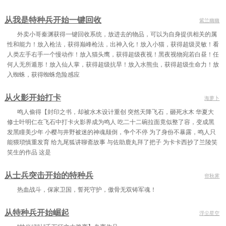
第79章 你是不是有什么误解
第80章 我让你学（上）
第81章 我让你学（下）
从我是特种兵开始一键回收
紫兰幽幽
外卖小哥秦渊获得一键回收系统，放进去的物品，可以为自身提供相关的属
第82章 来来来继续
第83章 幻境模拟系统
第84章 我不想干了(上）
性和能力！放入枪法，获得巅峰枪法，出神入化！放入小猫，获得超级灵敏！看
第85章 我不想干了（中）
第86章 我不想干了（下）
第87章 你行你来
人类左手右手一个慢动作！放入猫头鹰，获得超级夜视！黑夜视物宛若白昼！任
何人无所遁形！放入仙人掌，获得超级抗旱！放入水熊虫，获得超级生命力！放
第88章 惹不起（上）
第89章 惹不起（下）
第90章 第二次幻境模拟对战
入蜘蛛，获得蜘蛛危险感应
第91章 艰难
第92章 血性
第93章 终于比你厉害了
从火影开始打卡
海萝卜
第94章 你做个人吧（上）
第95章 你做个人吧（下）
第96章 你在针对我陈善明
鸣人偷得【封印之书，却被水木设计重创 突然天降飞石，砸死水木 华夏大
修士叶明仁在飞石中打卡火影界成为鸣人 吃二十二碗拉面竟似整了容，变成黑
第97章 你换个人吧
第98章 你又来了
第99章 吃不吃是个问题
发黑瞳美少年 小樱与井野被迷的神魂颠倒，争个不停 为了身份不暴露，鸣人只
能猥琐慎重发育 给九尾狐讲聊斋故事 与佐助鹿丸拜了把子 为卡卡西抄了兰陵笑
第100章 来了就别走
第101章 这他妈什么人（上）
第102章 这他妈什么人（下）
笑生的作品 这是
第103章 终日捉雁
第104章 终被雁啄
第105章 毫无机会
从士兵突击开始的特种兵
帘秋霁
第106章 无懈可击（上）
第107章 无懈可击（下）
第108章 来给他们加个菜
热血战斗，保家卫国，誓死守护，傲骨无双铸军魂！
第109章 这样欢迎我的（上）（1）
第110章 这样欢迎我的（下）（2）
第111章 这是个禽兽吧
从特种兵开始崛起
浮尘星空
第112章 要不然你来
第113章 我来就我来
第114章 如何选择