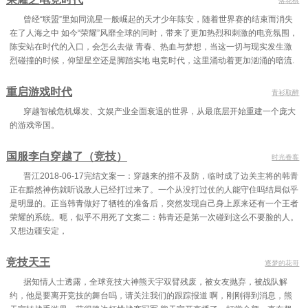
落花棋
曾经“联盟”里如同流星一般崛起的天才少年陈安，随着世界赛的结束而消失
在了人海之中 如今“荣耀”风靡全球的同时，带来了更加热烈和刺激的电竞氛围，
陈安站在时代的入口，会怎么去做 青春、热血与梦想，当这一切与现实发生激
烈碰撞的时候，仰望星空还是脚踏实地 电竞时代，这里涌动着更加汹涌的暗流.
重启游戏时代
青衫取醉
穿越智械危机爆发、文娱产业全面衰退的世界，从最底层开始重建一个庞大
的游戏帝国。
国服李白穿越了（竞技）
时光眷客
晋江2018-06-17完结文案一：穿越来的措不及防，临时成了边关主将的韩青
正在黯然神伤就听说敌人已经打过来了。一个从没打过仗的人能守住吗结局似乎
是明显的。正当韩青做好了牺牲的准备后，突然发现自己身上原来还有一个王者
荣耀的系统。呃，似乎不用死了文案二：韩青还是第一次碰到这么不要脸的人。
又想边疆安定，
竞技天王
逐梦的花哥
据知情人士透露，全球竞技大神熊天宇双臂残废，被女友抛弃，被战队解
约，他是要离开竞技的舞台吗，请关注我们的跟踪报道 啊，刚刚得到消息，熊