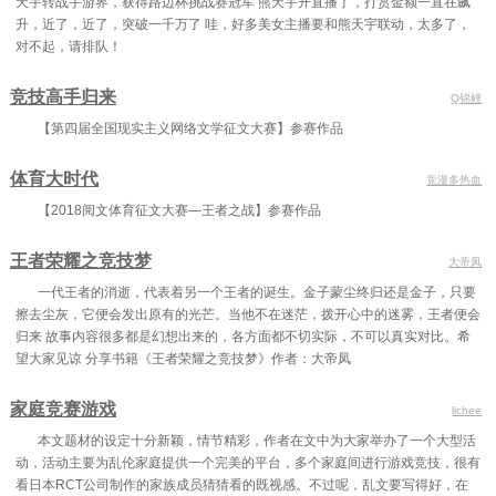
天宇转战手游界，获得路边杯挑战赛冠军 熊天宇开直播了，打赏金额一直在飙
升，近了，近了，突破一千万了 哇，好多美女主播要和熊天宇联动，太多了，
对不起，请排队！
竞技高手归来
Q锦鲤
【第四届全国现实主义网络文学征文大赛】参赛作品
体育大时代
竞漫多热血
【2018阅文体育征文大赛—王者之战】参赛作品
王者荣耀之竞技梦
大帝凤
一代王者的消逝，代表着另一个王者的诞生。金子蒙尘终归还是金子，只要
擦去尘灰，它便会发出原有的光芒。当他不在迷茫，拨开心中的迷雾，王者便会
归来 故事内容很多都是幻想出来的，各方面都不切实际，不可以真实对比。希
望大家见谅 分享书籍《王者荣耀之竞技梦》作者：大帝凤
家庭竞赛游戏
lichee
本文题材的设定十分新颖，情节精彩，作者在文中为大家举办了一个大型活
动，活动主要为乱伦家庭提供一个完美的平台，多个家庭间进行游戏竞技，很有
看日本RCT公司制作的家族成员猜猜看的既视感。不过呢，乱文要写得好，在