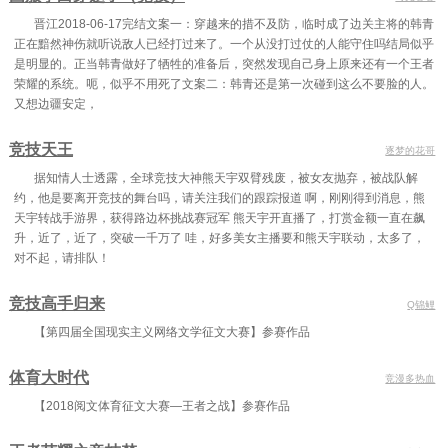
晋江2018-06-17完结文案一：穿越来的措不及防，临时成了边关主将的韩青
正在黯然神伤就听说敌人已经打过来了。一个从没打过仗的人能守住吗结局似乎
是明显的。正当韩青做好了牺牲的准备后，突然发现自己身上原来还有一个王者
荣耀的系统。呃，似乎不用死了文案二：韩青还是第一次碰到这么不要脸的人。
又想边疆安定，
竞技天王
逐梦的花哥
据知情人士透露，全球竞技大神熊天宇双臂残废，被女友抛弃，被战队解
约，他是要离开竞技的舞台吗，请关注我们的跟踪报道 啊，刚刚得到消息，熊
天宇转战手游界，获得路边杯挑战赛冠军 熊天宇开直播了，打赏金额一直在飙
升，近了，近了，突破一千万了 哇，好多美女主播要和熊天宇联动，太多了，
对不起，请排队！
竞技高手归来
Q锦鲤
【第四届全国现实主义网络文学征文大赛】参赛作品
体育大时代
竞漫多热血
【2018阅文体育征文大赛—王者之战】参赛作品