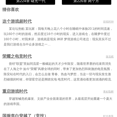
第224章 曙光一代
第226章 两个月
猜你喜欢
这个游戏超时代
折纸时钟
某论坛热帖 某玩家：我每天晚上花八个小时在睡眠中体验20:1的时间流速，
玩160个小时的游戏，然后度过16个小时的现实，进入游戏仓，在睡梦中度过
160个小时，对我来讲，游戏就是现实 神评 梦境游戏公司老总：现实其实不过
是我们游戏仓当中众多游戏之一…
荣耀之电竞时代
落花棋
曾经“联盟”里如同流星一般崛起的天才少年陈安，随着世界赛的结束而消失
在了人海之中 如今“荣耀”风靡全球的同时，带来了更加热烈和刺激的电竞氛围，
陈安站在时代的入口，会怎么去做 青春、热血与梦想，当这一切与现实发生激
烈碰撞的时候，仰望星空还是脚踏实地 电竞时代，这里涌动着更加汹涌的暗流.
重启游戏时代
青衫取醉
穿越智械危机爆发、文娱产业全面衰退的世界，从最底层开始重建一个庞大
的游戏帝国。
国服李白穿越了（竞技）
时光眷客