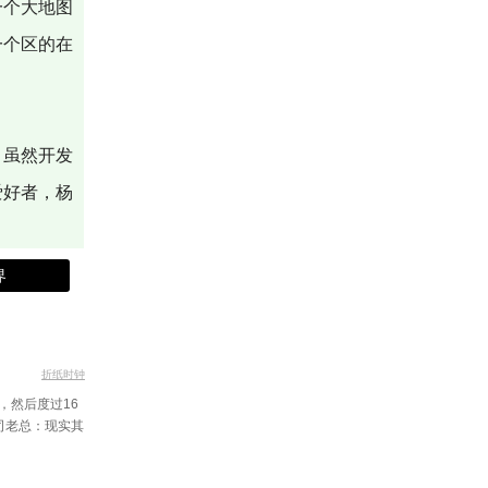
一个大地图
一个区的在
，虽然开发
爱好者，杨
界
折纸时钟
，然后度过16
司老总：现实其