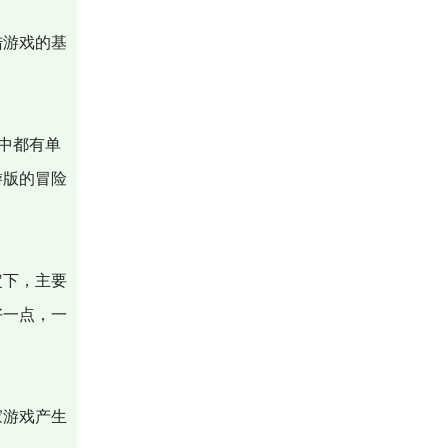
陆游戏的基
中都有单
游版的冒险
定下，主要
好一点，一
家游戏产生