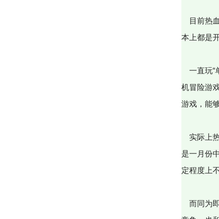
目前热血
本上都是
一直玩“
机冒险游
游戏，能
实际上热
是一月份
定程度上
而同为即