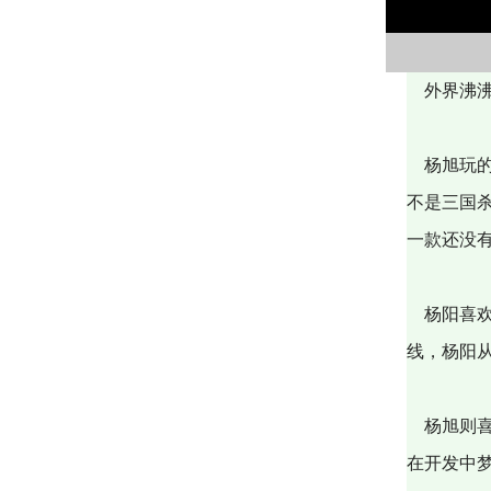
外界沸沸
杨旭玩的
不是三国
一款还没
杨阳喜欢
线，杨阳
杨旭则喜
在开发中