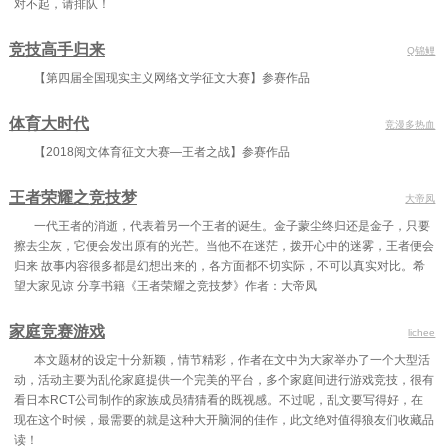
对不起，请排队！
竞技高手归来
Q锦鲤
【第四届全国现实主义网络文学征文大赛】参赛作品
体育大时代
竞漫多热血
【2018阅文体育征文大赛—王者之战】参赛作品
王者荣耀之竞技梦
大帝凤
一代王者的消逝，代表着另一个王者的诞生。金子蒙尘终归还是金子，只要
擦去尘灰，它便会发出原有的光芒。当他不在迷茫，拨开心中的迷雾，王者便会
归来 故事内容很多都是幻想出来的，各方面都不切实际，不可以真实对比。希
望大家见谅 分享书籍《王者荣耀之竞技梦》作者：大帝凤
家庭竞赛游戏
lichee
本文题材的设定十分新颖，情节精彩，作者在文中为大家举办了一个大型活
动，活动主要为乱伦家庭提供一个完美的平台，多个家庭间进行游戏竞技，很有
看日本RCT公司制作的家族成员猜猜看的既视感。不过呢，乱文要写得好，在
现在这个时候，最需要的就是这种大开脑洞的佳作，此文绝对值得狼友们收藏品
读！