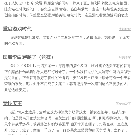
在了人海之中 如今“荣耀”风靡全球的同时，带来了更加热烈和刺激的电竞氛围，
陈安站在时代的入口，会怎么去做 青春、热血与梦想，当这一切与现实发生激
烈碰撞的时候，仰望星空还是脚踏实地 电竞时代，这里涌动着更加汹涌的暗流.
重启游戏时代
青衫取醉
穿越智械危机爆发、文娱产业全面衰退的世界，从最底层开始重建一个庞大
的游戏帝国。
国服李白穿越了（竞技）
时光眷客
晋江2018-06-17完结文案一：穿越来的措不及防，临时成了边关主将的韩青
正在黯然神伤就听说敌人已经打过来了。一个从没打过仗的人能守住吗结局似乎
是明显的。正当韩青做好了牺牲的准备后，突然发现自己身上原来还有一个王者
荣耀的系统。呃，似乎不用死了文案二：韩青还是第一次碰到这么不要脸的人。
又想边疆安定，
竞技天王
逐梦的花哥
据知情人士透露，全球竞技大神熊天宇双臂残废，被女友抛弃，被战队解
约，他是要离开竞技的舞台吗，请关注我们的跟踪报道 啊，刚刚得到消息，熊
天宇转战手游界，获得路边杯挑战赛冠军 熊天宇开直播了，打赏金额一直在飙
升，近了，近了，突破一千万了 哇，好多美女主播要和熊天宇联动，太多了，