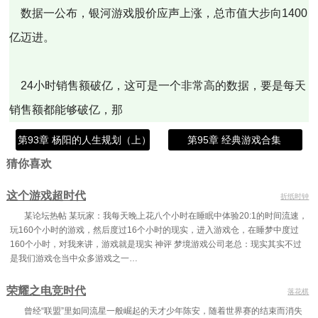
数据一公布，银河游戏股价应声上涨，总市值大步向1400
亿迈进。
24小时销售额破亿，这可是一个非常高的数据，要是每天
销售额都能够破亿，那
第93章 杨阳的人生规划（上）
第95章 经典游戏合集
猜你喜欢
这个游戏超时代
折纸时钟
某论坛热帖 某玩家：我每天晚上花八个小时在睡眠中体验20:1的时间流速，
玩160个小时的游戏，然后度过16个小时的现实，进入游戏仓，在睡梦中度过
160个小时，对我来讲，游戏就是现实 神评 梦境游戏公司老总：现实其实不过
是我们游戏仓当中众多游戏之一…
荣耀之电竞时代
落花棋
曾经“联盟”里如同流星一般崛起的天才少年陈安，随着世界赛的结束而消失