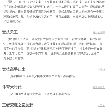
晋江2018-06-17完结文案一：穿越来的措不及防，临时成了边关主将的韩青
正在黯然神伤就听说敌人已经打过来了。一个从没打过仗的人能守住吗结局似乎
是明显的。正当韩青做好了牺牲的准备后，突然发现自己身上原来还有一个王者
荣耀的系统。呃，似乎不用死了文案二：韩青还是第一次碰到这么不要脸的人。
又想边疆安定，
竞技天王
逐梦的花哥
据知情人士透露，全球竞技大神熊天宇双臂残废，被女友抛弃，被战队解
约，他是要离开竞技的舞台吗，请关注我们的跟踪报道 啊，刚刚得到消息，熊
天宇转战手游界，获得路边杯挑战赛冠军 熊天宇开直播了，打赏金额一直在飙
升，近了，近了，突破一千万了 哇，好多美女主播要和熊天宇联动，太多了，
对不起，请排队！
竞技高手归来
Q锦鲤
【第四届全国现实主义网络文学征文大赛】参赛作品
体育大时代
竞漫多热血
【2018阅文体育征文大赛—王者之战】参赛作品
王者荣耀之竞技梦
大帝凤