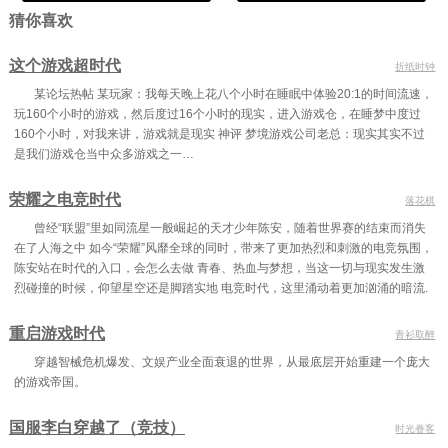
猜你喜欢
这个游戏超时代
折纸时钟
某论坛热帖 某玩家：我每天晚上花八个小时在睡眠中体验20:1的时间流速，
玩160个小时的游戏，然后度过16个小时的现实，进入游戏仓，在睡梦中度过
160个小时，对我来讲，游戏就是现实 神评 梦境游戏公司老总：现实其实不过
是我们游戏仓当中众多游戏之一…
荣耀之电竞时代
落花棋
曾经“联盟”里如同流星一般崛起的天才少年陈安，随着世界赛的结束而消失
在了人海之中 如今“荣耀”风靡全球的同时，带来了更加热烈和刺激的电竞氛围，
陈安站在时代的入口，会怎么去做 青春、热血与梦想，当这一切与现实发生激
烈碰撞的时候，仰望星空还是脚踏实地 电竞时代，这里涌动着更加汹涌的暗流.
重启游戏时代
青衫取醉
穿越智械危机爆发、文娱产业全面衰退的世界，从最底层开始重建一个庞大
的游戏帝国。
国服李白穿越了（竞技）
时光眷客