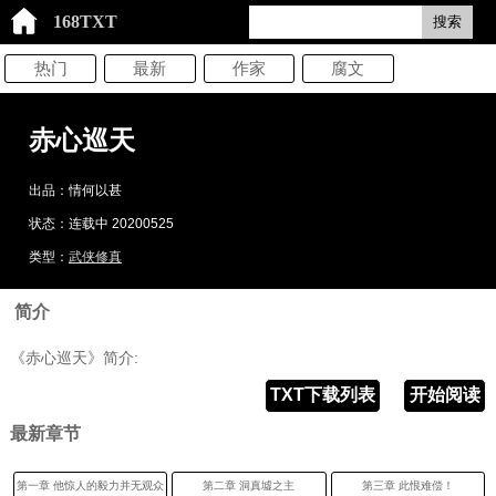
168TXT
搜索
热门
最新
作家
腐文
赤心巡天
出品：情何以甚
状态：连载中 20200525
类型：
武侠修真
简介
《赤心巡天》简介:
TXT下载列表
开始阅读
最新章节
第一章 他惊人的毅力并无观众
第二章 洞真墟之主
第三章 此恨难偿！