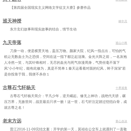
第四十章 他不配
第四十一章 每个人都有他的软弱
第四十一章 每个人都有他的软弱
【第四届全国现实主义网络文学征文大赛】参赛作品
第四十二章 安安，安安！
第四十二章 安安，安安！
第四十三章 哥哥……是第一次做哥哥啊
巡天神授
林中月
第四十四章 隐藏的魔王
第四十四章 隐藏的魔王
第四十五章 杀手锏
东方玄幻故事和现实故事的结合，情节生动
第四十六章 贴身短打
第四十七章 杨兴勇
第四十八章 山蛮！
九天帝落
巡山小将
第四十九章 坤皮鼓
第五十章 王一吹
第五十一章 山陵崩
刀身一动，便是横贯天地，盖压万物。颜家大院，纪风一指点出，可怕的气
第五十二章 贯通天地
第五十三章 冥烛
第五十四章 我不
机让无数血士为之恐惧，空间在这一指下都泛起涟漪。金光大阵之前，一名灰袍
人冷然一笑，与其针锋相对，无尽的血光与死气弥漫周身，气势丝毫不落下
第五十五章 消失的冥烛
第五十六章 终焉
第五十七章 长亭送别
风“小小年纪，能有此修为，真是不简单１秦天运看着对面的纪风，眸子深深“若
是你投靠于我，我便不杀你１
第五十八章 今天是姜安安的生日
第五十九章 去你家住几天
第六十章 你可听见，鹤鸣？
古尊石弋轩杨天
第六十一章 薪尽枪
第六十二章 紫气东来，诸侯西望
第六十三章 山阙万间都做土
十界巡查
古尊石弋轩杨天简介：平凡少年，逆天崛起。修无上神功，战绝代天骄，碾
第六十四章 山雨欲来
第六十五章 竖笔、玉衡、飞来
第六十六章 天不渡人人自渡
压万界，无敌世间，战至最后只求一败！这一世，石弋轩注定踏过恺恺白骨，成
就古尊之名！
第六十七章 人间烟火，天上青云
第六十八章 偏此心，执何念
第六十九章 向山顶去
第七十章 何以铭刻
第七十一章 孙横镇竖笔峰于此
第七十二章 北斗有七星，玉衡居其五
老末方远
寒心赤冰
晋江2016-11-09完结文案：开学的第一天，莫祯在公交车上就遇到了一直敬
第七十三章 往前冲！
第七十四章 叶青雨
第七十五章 拔山！