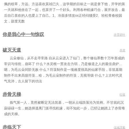
佩的校草，方远。方远喜欢莫祯已久，这学期的目标之一就是拿下他，开学的第
第七十六章 山河易改，人心难平
第七十七章 白骨莲花
第七十八章 大道如青天
一天就和他坐在了一起，也算开了一个好头。利用各种机缘巧合，展开攻击，最
后自己喜欢的人也爱上了自己。1、冷面多情攻xx正经闷骚受2、轻松青春校园
第七十九章 宋如意
第八十章 爱情这种虚无缥缈的东西
第八十一章 天堂来信
文，甜度无数
第八十二章 一剑横门
第八十三章 能得一魁否
第八十四章 一旦山崩
你是我心中一句惊叹
赤雪碧叶
第八十五章 相约星河中
第八十六章 你像谁（为盟主乌列123加第一更）
第八十七章 世难两全（为盟主乌列123加第二更）
破灭天道
赤虎
第八十八章 第一次见面，就见过你的裸身（为盟主乌列123加第三更）
第八十九章 再见玉衡
第九十章 我所见者
云朵修仙，从不走寻常路 自从云朵进入了仙门，整个修仙界数十万年形成的
第九十一章 第一事
第九十二章 玉衡峰倾
第九十三章 云中谁寄锦书来
常识与传统，崩坏了 什么？水灵根一贯攻击力弱，乃是修道之人的最佳鼎炉…
嗯，为毛云朵同阶无敌 什么？符箓制作是一项难度很高的仙家手段，非筑基期
第九十四章 云笺闲事
第九十五章 缠星灵蛇
第九十六章 又如何
制作不出来高级符箓…哈，为毛云朵制作的符箓，无视等级 什么？上古时代灵
气充沛，古人留下的功法
第九十七章 剑有三尺，剑芒七指！
第九十八章 我非天才
第九十九章 第二事
第一百章 正义谁来写
第一百零一章 八百里清江
第一百零二章 水纹如碎雪
赤骨天梯
红噬
炼气第一人，竟然被断定无法筑基，一朝从云端跌落沦为笑柄。不甘就此沉
第一百零三章 此中少年
第一百零四章 一切有尽时
第一百零五章 行于刀尖
寂碌碌一生，她选择逃离门派寻找机缘，却不知此一步，已经让她踏上了赤骨堆
第一次发单章，说一些心里话。
第一百零六章 谁肯轻负少年心
第一百零七章 心无灵犀，身无羽翼
成的天梯。
第一百零八章 钱货两讫
第一百零九章 星河论道
第一百一十章 美丽独具
赤临天下
佳城浮菊