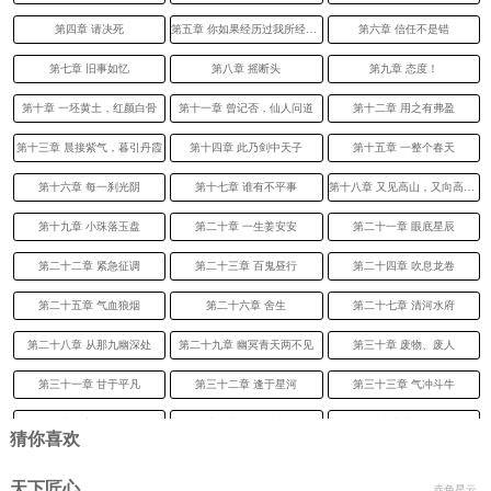
第四章 请决死
第五章 你如果经历过我所经历的一切
第六章 信任不是错
第七章 旧事如忆
第八章 摇断头
第九章 态度！
第十章 一坯黄土，红颜白骨
第十一章 曾记否，仙人问道
第十二章 用之有弗盈
第十三章 晨接紫气，暮引丹霞
第十四章 此乃剑中天子
第十五章 一整个春天
第十六章 每一刹光阴
第十七章 谁有不平事
第十八章 又见高山，又向高山去
第十九章 小珠落玉盘
第二十章 一生姜安安
第二十一章 眼底星辰
第二十二章 紧急征调
第二十三章 百鬼昼行
第二十四章 吹息龙卷
第二十五章 气血狼烟
第二十六章 舍生
第二十七章 清河水府
第二十八章 从那九幽深处
第二十九章 幽冥青天两不见
第三十章 废物、废人
第三十一章 甘于平凡
第三十二章 逢于星河
第三十三章 气冲斗牛
第三十四章 四灵炼体
第三十五章 你只是太无聊
第三十六章 秋将尽
猜你喜欢
第三十七章 三城论道
第三十八章 我能伤人吗？(怒求推荐票)
第三十九章 控元决
天下匠心
赤色星云