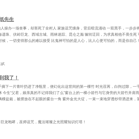
三十七章 魔兵
第三十八章 酬劳（已签约，求推荐、打赏）
第三十九章 阴
纸先生
 阴阳八卦图的妙用
第四十一章 阴阳城
第四十二章 
人操办一场丧事，却害死了全村人 家族诅咒缠身，背后暗流涌动 一双黑手，一步步
章 安全区外的黑影
第四十四章 非凡铁匠铺
第四十五章 
海遗珠、伏岭巨龙、西域古城、雨林迷踪、昆仑之巅 辗转迂回，为求真相他不畏生死 
时候，一切变得那么的难以接受 比鬼神可怕的是人心，比人心更可怕的，而是你自己
十六章 御剑术
第四十七章 黄老
第四十八章 黄
四十九章 福缘
第五十章 阴阳碎片
第五十一章 古
gt;
章 印法传承：狮子印
第五十三章 黑影
第五十四章 金
十五章 诡异现象
发个单章
第五十六章 
到我了！
第五十七章 赵倩的变化（加更，求推荐、收藏）
第五十八章 阵法
第五十九章 黑
手摘下一片青叶扔进了净瓶里，便幻化出这世间的第一棵竹 时光荏苒，白驹过隙，一
林 今生“父君，娘亲真的不记得我们了么”窗台上的一棵小箭竹与它身旁的大箭竹并肩而
十章 购买鱼苗
第六十一章 牧场计划（加更，求推荐、打赏）
第六十二章 黄
俩棵盆栽，被摆放在不起眼的窗台一角 窗外金光大绽，一束一束地穿透纱帘洒进来，
十三章 生财有道
第六十四章 建造牧场
第六十五章 
六章 跟我打一架
第六十七章 用实力来证明
第六十八章 四
，巨龙咆哮，巫师诅咒，魔法璀璨之光照耀知识灯塔！
十九章 魔兽出没
第七十章 魔化的杜江（加更，求推荐、打赏）
第七十一章 