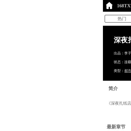
168T
热门
深夜
出品：李
状态：连载中
类型：
都
简介
《深夜扎纸店
最新章节