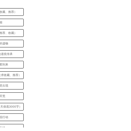
求收藏、推荐）
困
求推荐、收藏）
爷的遗物
的道统传承
小君到来
（求收藏、推荐）
魔灵出现
开荒
天保底3000字）
分组行动
斗法