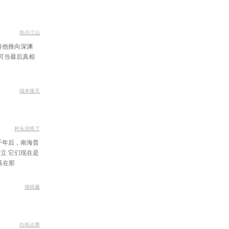
铁和阳铁
装饰空间
纸点江山
将他推向深渊
千锤百炼
可当最后真相
！
家的邀请
玩街淘宝
端木接天
牛山风景区
同学相见
村头没纸了
袍人再现
千年后，南海普
立 它们现在是
凝儿到来
落在那
香山别墅
烟纸藤
人微信群
魔兵再现
白纸点墨