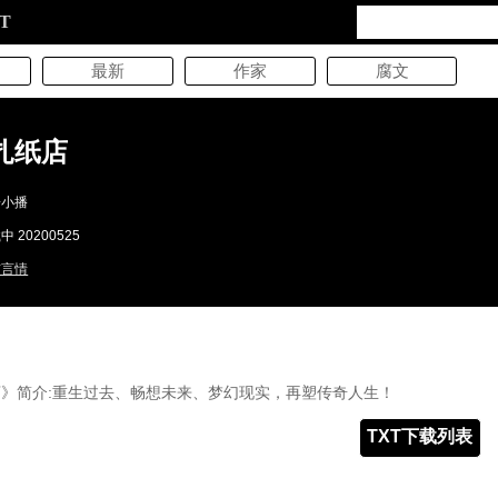
XT
最新
作家
腐文
扎纸店
子小播
 20200525
市言情
》简介:重生过去、畅想未来、梦幻现实，再塑传奇人生！
TXT下载列表