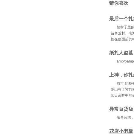
猜你喜欢
第
最后一个扎
第四十章
替村子里的
第四十三
苗寨荒村、南
摆在他面前的
第四
第
纸扎人盗墓
amp/pamp;
第五十二
第五
上神，你扎
前世 他顺
陀山有了紫竹
第六
落日余晖中的
第六
异常百货店
第六十
魔兽践踏
第六
花店小老板