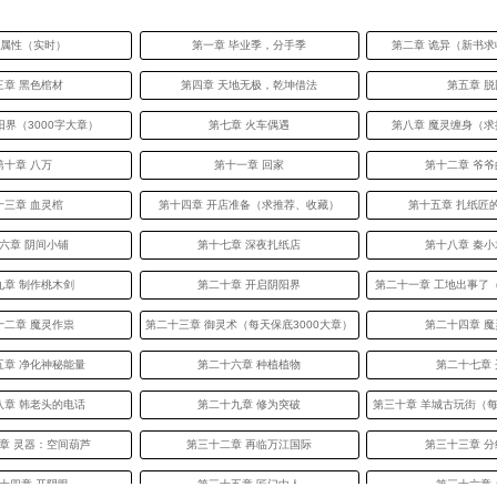
角属性（实时）
第一章 毕业季，分手季
第二章 诡异（新书
三章 黑色棺材
第四章 天地无极，乾坤借法
第五章 脱
阳界（3000字大章）
第七章 火车偶遇
第八章 魔灵缠身（
第十章 八万
第十一章 回家
第十二章 爷
十三章 血灵棺
第十四章 开店准备（求推荐、收藏）
第十五章 扎纸匠
六章 阴间小铺
第十七章 深夜扎纸店
第十八章 秦
九章 制作桃木剑
第二十章 开启阴阳界
第二十一章 工地出事了
十二章 魔灵作祟
第二十三章 御灵术（每天保底3000大章）
第二十四章 
五章 净化神秘能量
第二十六章 种植植物
第二十七章 
八章 韩老头的电话
第二十九章 修为突破
第三十章 羊城古玩街（每
章 灵器：空间葫芦
第三十二章 再临万江国际
第三十三章 
十四章 开阴眼
第三十五章 匠门中人
第三十六章 