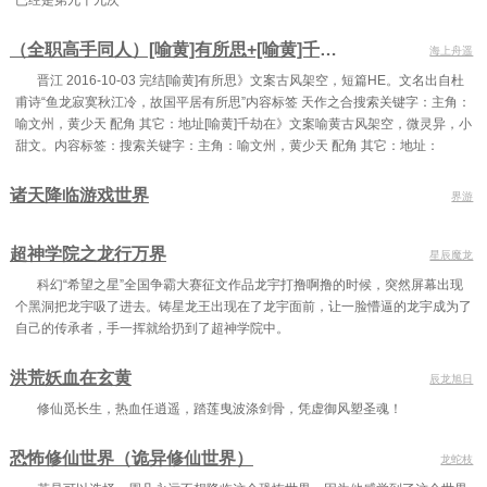
已经是第九十九次”
第六十七章 灭掉
第六十八章 神匠师
第六十九章 猜测
（全职高手同人）[喻黄]有所思+[喻黄]千劫在
第七十章 两年
第七十一章 元神出窍
第七十二章 野狼佣兵团
海上舟遥
晋江 2016-10-03 完结[喻黄]有所思》文案古风架空，短篇HE。文名出自杜
第七十三章 别得意
第七十四章 神雷炼体
第七十五章 九眼魔虎
甫诗“鱼龙寂寞秋江冷，故国平居有所思”内容标签 天作之合搜索关键字：主角：
喻文州，黄少天 配角 其它：地址[喻黄]千劫在》文案喻黄古风架空，微灵异，小
第七十六章 银月啸天狼
第七十七章 龙神八音
第七十八章 六年
甜文。内容标签：搜索关键字：主角：喻文州，黄少天 配角 其它：地址：
第七十九章 杜梦的动作
第八十章 黄龙之怒
第八十一章 神挡杀神！
诸天降临游戏世界
界游
第八十二章 敢杀我？（三更求推荐）
第八十三章 大衍灭绝剑阵
第八十四章 龙威天下
第八十五章 有话要说
第八十六章 真相
第八十七章 主持公道
超神学院之龙行万界
星辰魔龙
第八十八章 不知悔改
第八十九章 天下震惊
第九十章 各方反应
科幻“希望之星”全国争霸大赛征文作品龙宇打撸啊撸的时候，突然屏幕出现
个黑洞把龙宇吸了进去。铸星龙王出现在了龙宇面前，让一脸懵逼的龙宇成为了
第九十一章 再次震憾（三更求推荐）
第九十二章 神丹出世
第九十三章 他就是神匠师！
自己的传承者，手一挥就给扔到了超神学院中。
第九十四章 各方来朝
第九十五章 十二祖巫
第九十六章 不自量力
洪荒妖血在玄黄
辰龙旭日
第九十七章 亡灵圣龙
第九十八章 五元抱龙术
第九十九章 兽人佣兵团
修仙觅长生，热血任逍遥，踏莲曳波涤剑骨，凭虚御风塑圣魂！
第一百章 叩见主人！
第一百零一章 光明圣珠
第一百零二章 埃蓝家族
恐怖修仙世界（诡异修仙世界）
龙蛇枝
第一百零三章 无形剑气
第一百零四章 拍卖会
第一百零五章 第三件拍卖品