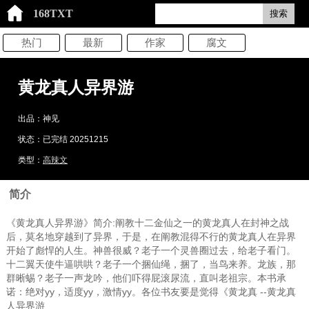
168TXT
搜索
热门
最新
作家
腐文
黄龙真人异界游
出品：神见
状态：已完结 20251215
类型：
高辣文
简介
《黄龙真人异界游》简介:阐教十二金仙之一的黄龙真人在封神之战
后，莫名地穿越到了异界，于是，在阐教混得不行的黄龙真人在异界
开始了彪悍的人生。神兽很威？老子一个灵兽圈过去，给老子看门。
十二翼天使牛逼哄哄？老子一个捆仙绳，捆了，当鸟来养。龙族，那
群晰蜴？老子一声龙吟，他们吓得屁滚尿流，直叫老祖宗。本书承
诺：绝对yy，适度yy，激情yy。各位书友要是觉得《黄龙真 --黄龙真
人异界游