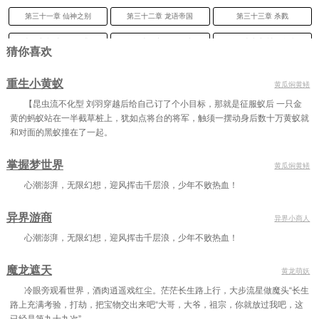
第三十一章 仙神之别
第三十二章 龙语帝国
第三十三章 杀戮
第三十四章 疑惑（三更求推荐）
第三十五章 死到临头
第三十六章 神风学院
猜你喜欢
第三十七章 新生测试
第三十八章 拜师事件
第三十九章 兽人纳特（三更求推荐）
重生小黄蚁
黄瓜焖黄鳝
第四十章 意外相遇
第四十一章 浪费天赋
第四十二章 擂台之约
【昆虫流不化型 刘羽穿越后给自己订了个小目标，那就是征服蚁后 一只金
黄的蚂蚁站在一半截草桩上，犹如点将台的将军，触须一摆动身后数十万黄蚁就
第四十三章 修习魔法
第四十四章 地狱魔族（三更求推荐）
第四十五章 死亡之海
和对面的黑蚁撞在了一起。
第四十六章 天青蟒牛
第四十七章 激战
第四十八章 超出计算
掌握梦世界
黄瓜焖黄鳝
第四十九章 进化成功（三更求推荐）
第五十章 荒岛
第五十一章 神秘力量
心潮澎湃，无限幻想，迎风挥击千层浪，少年不败热血！
第五十二章 魔王神殿（三更求推荐）
第五十三章 符宝
第五十四章 炼神返虚
异界游商
异界小商人
第五十五章 魔法剑下落
第五十六章 天下盟
第五十七章 遮天大手印
心潮澎湃，无限幻想，迎风挥击千层浪，少年不败热血！
第五十八章 年级考核
第五十八章 年级首席生
第六十章 震惊全场
魔龙遮天
黄龙萌妖
第六十一章 扼杀（三更求推荐）
第六十二章 回家
第六十三章 埃亚的选择
冷眼旁观看世界，酒肉逍遥戏红尘。茫茫长生路上行，大步流星做魔头“长生
第六十四章 擂台开始
第六十五章 卑鄙
第六十六章 下场
路上充满考验，打劫，把宝物交出来吧“大哥，大爷，祖宗，你就放过我吧，这