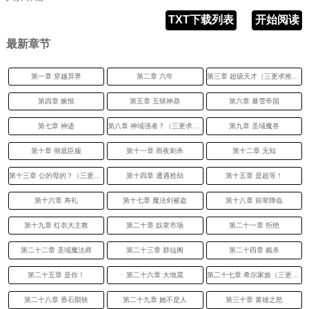
TXT下载列表
开始阅读
最新章节
第一章 穿越异界
第二章 六年
第三章 超级天才（三更求推荐）
第四章 嫉恨
第五章 五狱神鼎
第六章 暴雪帝国
第七章 神迹
第八章 神域强者？（三更求推荐）
第九章 圣域魔兽
第十章 彻底臣服
第十一章 雨夜刺杀
第十二章 无知
第十三章 公的母的？（三更求推荐）
第十四章 遭遇抢劫
第十五章 是超等！
第十六章 寿礼
第十七章 魔法剑被盗
第十八章 前辈降临
第十九章 红衣大主教
第二十章 奴隶市场
第二十一章 拒绝
第二十二章 圣域魔法师
第二十三章 群仙阁
第二十四章 截杀
第二十五章 是你！
第二十六章 大地震
第二十七章 希尔家族（三更求推荐）
第二十八章 香石陨铁
第二十九章 她不是人
第三十章 黄雄之怒