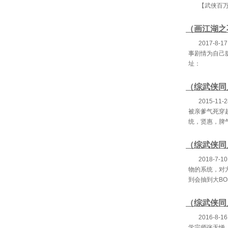
61
【武侠百
64、
67
2017-8
事剧情为自己
70、
址：
73、
（综武侠同
76
2015-1
被亲爹气死穿
79、
统，贤惠，脾
8
（综武侠同
85、神
2018-7
88、我
物的系统，对
到会抽到大B
91
（综武侠同
94、
2016-8
97、
学宗师张无惮