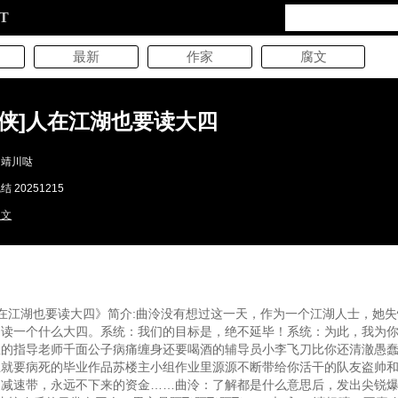
XT
最新
作家
腐文
武侠]人在江湖也要读大四
川靖川哒
 20251215
辣文
人在江湖也要读大四》简介:曲泠没有想过这一天，作为一个江湖人士，她
湖读一个什么大四。系统：我们的目标是，绝不延毕！系统：为此，我为
息的指导老师千面公子病痛缠身还要喝酒的辅导员小李飞刀比你还清澈愚
上就要病死的毕业作品苏楼主小组作业里源源不断带给你活干的队友盗帅
减速带，永远不下来的资金……曲泠：了解都是什么意思后，发出尖锐爆