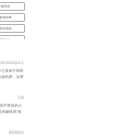
不聪明误
最麻烦的事
红包拉锯战
诈app
举报啊
能说不行
四喜/四四四喜丸子
8岁之读者不得阅
我们去报官吧
兴奋的梦。在梦
大戏（下）
都亦未寝
不漏
那个弱不禁风的小
科书之殇
是他嫁给我”食
什么都能干
么不要回味
顿顿都吃肉