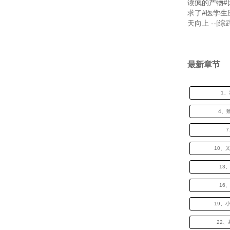
读疯的产物#
求了#医学生
天向上 --[
最新章节
1
4、
10、
13
16
19、
22