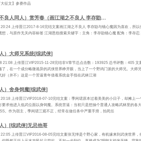
、疑似有点太背了
62、哪壶不开提哪壶
63、导师我终于
万大征文】参赛作品
特别特别有缘分的
65、进入了奇奇怪怪的场合
66、大闹娱乐
（画江湖之不良人同人）赏芳春（画江湖之不良人 李存勖同人）
、大闹娱乐场所
68、初见毕业作品
69、大捕头笑
-17 20:24 上传晋江2017-8-16完结文案画江湖之不良人 李存勖与镜心魔因为喜欢，
臆想，与原作无关内容标签 江湖恩怨搜索关键字：主角：李存勖镜心魔 配角：李存忍
你真的只是人类吗
71、我好像毕不了业了
72、禁止拖
关爱残疾人从我做起
74、这么清秀当然是女孩子
75、教务问题
人）大师兄系统[综武侠]
、大富翁的诞生
77、下一站是世界最南端（并不是）
78、遇见了
1-28 21:08 上传晋江VIP2015-11-28完结非V章节总点击数：193925 总书评数：40
越了，在一个成分略微诡异的武侠世界睁开眼，当上了一个野鸡门派的大师兄。大师
最宁愿是见鬼的一集
80、初稿不见了！
81、螳螂捕蝉
气好（并不）这是一个苦逼青年借着系统金手指在武林江湖
2、黄雀来喽
83、被神经病缠上了
84、疑似评选史上
人）舍身饲魔[综武侠]
经病有自己的游乐园
86、有病的人要增加了
87、我有一个捕
-10 20:18 上传晋江VIP2018-07-10完结文案：季闲珺原本过着美美的小日子，却摊
有一个捕鼠计划（下）
89、到了被家长教训的时候了
90、你导在
方要求他进入低武位面以身饲魔。系统苦逼：当初只是想抽个普通人攻略武林里的各
OSS。作为宿主，季闲珺三观不正，经常在做任务中严重手滑，拍死任
、最黑心的一集
92、阿飞很紧张
93、今天也在
人）[综武侠]无忌他哥
在泠泠不知道的地方
95、再见了神经病（上）
96、再见了神
-16 22:05 上传晋江VIP2016-08-05完结文案张无惮是个野心家，有机缘来到武侠世界
闪亮泠泠，堂堂登陆
98、是我陆小凤哒！
99、被讨厌
，但既然正赶上元末农民起义四起，不如一步到位，直接成为“明朝太祖张无惮。背靠