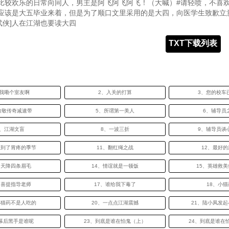
比较欢乐的日常向同人，男主是阿飞阿飞阿飞！（大喊）#请轻喷，不喜
应该是大五毕业来着，但是为了顺口文里采用的是大四，向医学生致歉立
综武侠]人在江湖也要读大四
TXT下载列表
、我嘞个室友啊
2、入关的打算
3、您的校车
致敬传奇减速带
5、所谓第一美人
6、辅导员
7、江湖文盲
8、一波三折
9、辅导员谈
又到了胃疼的季节
11、翻红绳之战
12、最好的
、天降四条眉毛
14、情谊就是一顿饭
15、英雄救
、喜提指导老师
17、谁给我下毒了
18、小猫
小猫药不是人吃的
20、一点点江湖震撼
21、陆小凤发
、幕后黑手是谁呢
23、到底是谁在怕鬼（上）
24、到底是谁在