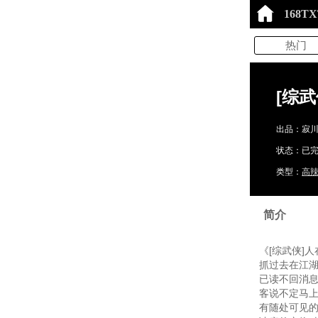
168T
热门
[综
出品：寂
状态：已完结
类型：
高
简介
《[综武侠]
抓过去在江
已读不回消
客说不定马
有随处可见的