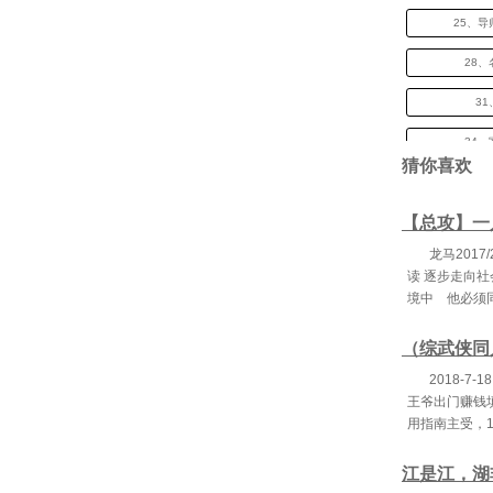
25、
28
3
34
猜你喜欢
3
【总攻】一
4
龙马201
4
读 逐步走向
境中 他必须
4
49
（综武侠同
2018-7
52
王爷出门赚钱
55、
用指南主受，1
5
江是江，湖