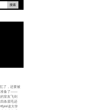
搜索
失忆了，还要被
你准备了——
蠢的室友飞剑
和四条眉毛还
鸣##读大学