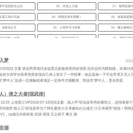
导师不见踪影怎么办
26、木道人入城
27、聪明反被
、名震江湖大乌龙
29、和我没有关系啊！
30、收尾就是
1、浊世佳公子
32、小菩萨与飞剑客
33、哪儿都有
、室友就要一起睡
35、被穷追猛打了
36、需要下载反
7、江湖救护车
38、钓鱼是看人的
39、能不能
入梦
0、母慈子孝
41、还有高手
42、女大不
四四
7/2/16完结 文案 原创男男现代未设置正剧俊帅受弱攻强受 此作品列为限制级，未满1
3、反派vs反派
44、三花聚顶
45、我知道了，
社会的大四学生陈章突然发现自己身上发生了一件怪事：他总是做一下不合常理又另人
同“梦中人”达成一定接触或者满足一定条件才能醒来。而这些“梦中人，竟全部是
6、泠泠报官记
47、家庭伦理大戏（上）
48、家庭伦理
、盛青天闪亮登场
50、阿飞还未寝
51、所有人
人）侠之大者[综武侠]
-18 10:25 上传晋江VIP2018-07-18完结文案：路人甲“听说皇帝穷的要吃土，还得靠
、全新的业务需求
53、盗中更有强强手
54、早八教
填补国库”路人乙“听说皇帝为了聘礼要把小王爷嫁给白云城主”小王爷褚宵“胡说！明明
双重阴谋双倍体验
56、比陆小凤运气更差的
57、人为了钱
V1，cp城主内容标签 武侠 强强 天之骄子 爽文 搜
8、阴谋的启幕
59、最大乌龙登场
60、发什么了什
非湖