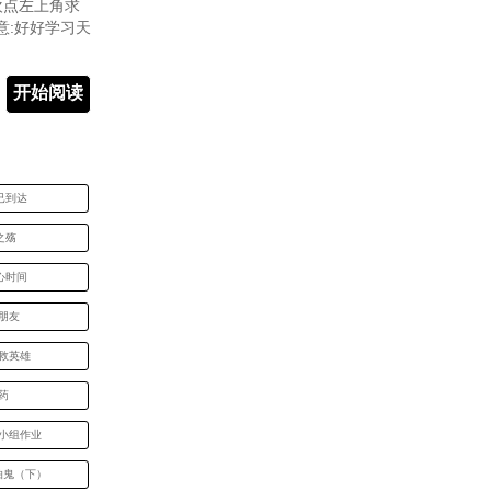
欢点左上角求
意:好好学习天
开始阅读
已到达
之殇
心时间
朋友
美救英雄
药
起小组作业
怕鬼（下）