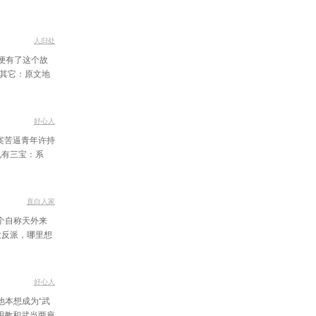
要联系上你了
场所（上）
人归处
一下算了
所以便有了这个故
 其它：原文地
欠尾款
刻不容缓
好心人
奇怪的人
5 文案苦逼青年许持
兄有三宝：系
黄雀在后
最不客气的病人
直白人家
鼠计划（上）
上一个自称天外来
审稿
大反派，哪里想
稳定发挥
好心人
经病（下）
，他本想成为“武
了的阿飞
明教和武当两座