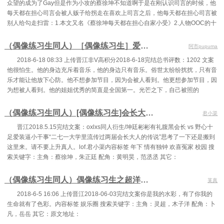
众望的成为了Gay但是作为小攻的蔡徐坤不知道啊于是在刚认识司言的时候，他
第67集 郑秀晶
第68集 无题
第69集 内衣少女
每天都在担心司言会被人贩子给拐走在喜欢上司言之后，他每天都在担心司言被
第70集 郑秀妍的眼泪（上）
第71集 郑秀妍的眼泪（中）
第72集 郑秀妍的眼泪（下）
别人给勾走扫雷：1.本文又名《蔡徐坤每天都在担心自家小受》2.人物OOC的十
第73集 鸠占鹊巢（上）
第74集 鸠占鹊巢（下）
第75集 海外练习生
（偶像练习生同人）［偶像练习生］爱福西西与猫
阿市pupuma
第76集 封面照战争
第77集 疯狂签售
第78集 乱点鸳鸯谱
2018-6-18 08:33 上传晋江非V高积分2018-6-18完结总书评数：1202 文案
他很怕生。他的身边充斥着音乐，他的身边只有音乐。俗世太纷纷扰扰，只有音
第79集 焦虑症解药
第80集 努力的天使
第81集 雨中红地毯
乐才能让他放下心防。他不想参加节目，因为会被人看到。他更想参加节目，因
为想被人看到。他的姐姐优秀的简直是全国第一。光芒之下，自己被照的
第82集 MKMF（上）
第83集 MKMF（中）
第84集 MKMF（下）
（偶像练习生同人）[偶像练习生]会长大人从了我
第85集 第二回合
第86集 挖角
第87集 双面龙至言（上）
君小渠
晋江2018.5.15完结文案：oxlxs同人衍生/坤廷彬彬有礼腹黑会长 vs 野心十
第88集 双面龙至言（中）
第89集 双面龙至言（下）
第90集 拿砖头的红领巾
足爱装逼小干事“二七一大学里流传过两届会长大人的传说”思考了一下还是搬到
这里来。请不要上升真人。lof.君小渠内容标签 年下 情有独钟 欢喜冤家 校园 搜
第91集 校园突袭（上）
第92集 校园突袭（中）
第93集 校园突袭（下）
索关键字：主角：蔡徐坤，朱正廷 配角：黄明昊，范丞丞 其它：
第94集 泰妍的约会（上）
第95集 泰妍的约会（下）
第96集 孝敏
（偶像练习生同人）偶像练习生之超洋气（木子洋x灵超）
某真
第97集 眉来眼去的友情
第98集 金太软
第99集 不眠夜（上）
2018-6-5 16:06 上传晋江2018-06-03完结文案你是我的水彩，有了你我的
第100集 不眠夜（中）
第101集 不眠夜（下）
第102集 有悬念的亲吻（上）
生命就有了色彩。内容标签 娱乐圈 搜索关键字：主角：灵超，木子洋 配角：卜
凡，岳岳 其它：原文地址：
第103集 有悬念的亲吻（下）
第104集 人气歌谣
第105集 一位赏的重量