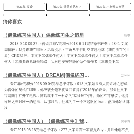
第31集 夜袭
第32集 郑秀妍男友？
第33集 小胸部大智慧
第34集 出道前奏（上）
第35集 出道前奏（下）
第36集 煞星女孩（上）
猜你喜欢
第37集 煞星女孩（下）
第38集 大姨妈的故事
第39集 朴宝英的邀请
（偶像练习生同人）偶像练习生之追星
瑜姿
第40集 人生何处不舞台（上）
第41集 人生何处不舞台（中）
第42集 人生何处不舞台（下）
2018-9-10 09:27 上传晋江非V高积分2018-6-11完结总书评数：2841 文案
周博轩：我是谁我在哪里＞温馨提示＜主角从平行时空穿越地球（我们所在的世
第43集 Fan Club
第44集 聚焦Bigbang
第45集 KARA
界）CP蔡徐坤。本文不黑偶练任何人！本文不黑偶练任何人！本文不黑偶练任
第46集 十大特征
第47集 CP大配对（上）
第48集 CP大配对（下）
何人！黑粉撕逼党麻烦绕路，我只想安安静静的做个渣作者【本来是不黑
第49集 CP照片事件
第50集 朴信惠
第51集 你是男的
（偶像练习生同人）DREAM[偶像练习生/蔡徐坤]
沈神神
第52集 女舍男生
第53集 反转
第54集 受害者（上）
晋江非v高积分2018.09.04完结总书评数：918 文案如果有人问许坤之想成
为偶像的契机在哪里，他应该会毫不犹豫回答是在2015年的夏天。那天他只不
第55集 受害者（下）
第56集 万元的幸福（一）
第57集 万元的幸福（二）
过是随手打开了电视，随后就中了一种名为“蔡徐坤”的毒。帅的不可思议，这是
许坤之当时唯一的想法。从那以后，他成为了一个不起眼的ikun。然而他始终都
第58集 万元的幸福（三）
第59集 女校男生
第60集 万元的幸福（四）
没
第61集 万元的幸福（五）
第62集 万元的幸福（六）
第63集 北斗星
（偶像练习生同人）【偶像练习生】我全家都是Gay
阿子啊
第64集 万元的幸福（完）
第65集 丰胸秘诀
第66集 写真的强烈反响
晋江2018.08.18完结总书评数：277 文案司言一家都是Gay，并且他也不负