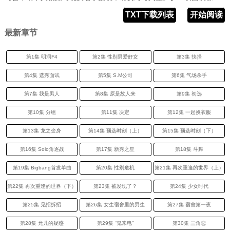
TXT下载列表
开始阅读
最新章节
第1集 明洞F4
第2集 性别男爱好女
第3集 抉择
第4集 选秀面试
第5集 S.M公司
第6集 气场杀手
第7集 我是男人
第8集 原是故人来
第9集 初选
第10集 分组
第11集 决定
第12集 一起换衣服
第13集 龙之变身
第14集 预选时刻（上）
第15集 预选时刻（下）
第16集 Solo角逐战
第17集 新秀之星
第18集 斗舞
第19集 Bigbang首发单曲
第20集 性别危机
第21集 再次重逢的世界（上）
第22集 再次重逢的世界（下）
第23集 被发现了？
第24集 少女时代
第25集 见招拆招
第26集 女生宿舍里的男生
第27集 宿舍第一夜
第28集 允儿的疑惑
第29集 “鬼来电”
第30集 三角恋