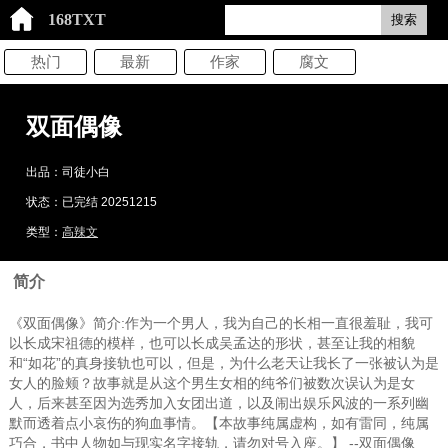
168TXT
搜索
热门
最新
作家
腐文
双面偶像
出品：司徒小白
状态：已完结 20251215
类型：
高辣文
简介
《双面偶像》简介:作为一个男人，我为自己的长相一直很羞耻，我可
以长成宋祖德的模样，也可以长成吴孟达的形状，甚至让我的相貌
和“如花”的真身接轨也可以，但是，为什么老天让我长了一张被认为是
女人的脸颊？故事就是从这个男生女相的纯爷们被数次误认为是女
人，后来甚至因为选秀加入女团出道，以及闹出娱乐风波的一系列幽
默而透着点小哀伤的狗血事情。【本故事纯属虚构，如有雷同，纯属
巧合，书中人物如与现实名字接轨，请勿对号入座。】 --双面偶像