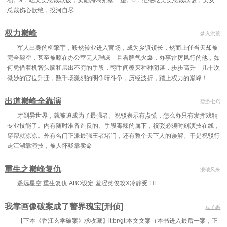
项。a：吃美女总裁软饭，奖励海岛别墅一座。b：拒绝吃美女总裁软饭，美女
总裁伤心欲绝，投河自尽
第493章 宝贵财富
第494章 林州市公安局
第495章 分管刑侦工作
第496章 安家落户，买个房子
第497章 秦川的打算，敲山震虎
第498章 白金汉娱乐会所
权力巅峰
梦入洪荒
军人出身的柳擎宇，毅然转业进入官场，成为乡镇镇长，然而上任当天却被
第499章 修怪我秦川翻脸不认人！
第500章 我的偶像是曹操
第501章 强哥，这人的背后……背景滔天！
完全架空，甚至被晾在办公室无人理睬 且看脾气火爆，办事雷厉风行的他，如
第502章 这里是林州，不是他长宁镇
第503章 真正的目的，隐藏起来
第504章 给脸不要脸，那就去蹲监狱
何凭借着机智头脑和层出不穷的手段，翻手间覆灭种种阴谋，步步高升 几十次
微妙的官位升迁，数千场激烈的明争暗斗争，历经波折，踏上权力的巅峰！
第505章 雷霆手段，直接逮捕
第506章 有些事情，触目惊心！
第507章 留下一枚棋子，有大用
出道巅峰全靠演
碧游七窍
第508章 雷霆行动，动用武警
第509章 过了今天他就是阶下囚
第510章 两个目标
才到异世界，就被迫成为了最强者。祝驳表示有点慌，怎么办只有发挥戏精
第511章 知道我是谁吗？敢抓我？
第512章 是谁你也得给我进去！
第513章 翻天大案
专业技能了。内有随时准备造反的、手段毒辣的属下，祝驳必须时刻演技在线，
穿帮就凉凉。外有名门正派最强王者堵门，还有整个天下人的误解。于是祝驳行
第514章 什么人？
第515章 为了三百万，死又如何
第516章 逮捕张小虎，行动开始
走江湖靠演技，被人怀疑靠卖命
第517章 我什么都没干
第518章 开弓没有回头箭，继续抓人
第519章 平阳街28号
重生之巅峰复仇
浪破风来
第520章 爱家超市的生财之道
第521章 白金汉没了
第522章 钱有才的账本
遥远星空 重生复仇 ABO设定 羞涩英俊攻X冷静受 HE
第523章 张来福的震惊
第524章 有人敢动爱家超市？疯了？！
第525章 大老板登场
我靠画像破案成了警界瑰宝[刑侦]
豆子禹
第526章 各方反应
第527章 心脏病突发和火灾
第528章 没事，烧了换个新的就行了
【下本《香江玄学破案》求收藏】lt;br/gt;本文文案（本书进入最后一案，正