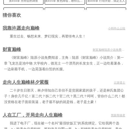
第454章 光明会的调查
第455章 夜色降临，敢特么骗我？
第456章 行动开始，搞定五人
第457章 尿裤子的张飞
第458章 这特么还是人吗？
第459章 把敢死队派出去！
猜你喜欢
第460章 枪杀光明会大金刚
第461章 一亿美金，买我的命！
第462章 不管你信不信，我真没钱
我靠许愿走向巅峰
小和尚么么哒
第463章 很好，现在可以大开杀戒了
第464章 全部干掉，任务完成
第465章 光明会覆灭
重生过去、畅想未来、梦幻现实，再塑传奇人生！
第466章 毁灭根基！
第467章 消息传来，秦川动手了！
第468章 总队长亲自上前线接应
财富巅峰
财富巅峰陆原小说免费阅读
第469章 秦川归来，不可思议！
第470章 秦川，好样的！
第471章 杨金国的震惊，秦川牛逼啊！
《财富巅峰》陆原小说免费阅读，主角：陆原《财富巅峰》小说简介：第一
章 飞龙岂是池中物 大学校内，德克士 一个漂亮的长发女生，正一边吃着薯条，
第472章 生在龙国，你命还不好？
第473章 他怎么做到的？林振国的震惊！
第474章 秦川功不可没！
一边刷着手机，一边晃荡着白皙的长腿。
第475章 等待提拔
第476章 上级嘉奖
第477章 这女婿不错
走向人生巅峰林夕紫薇
云游道士
第478章 英模表彰
第479章 准备进京
第480章 岳母召见
二十岁生日那天，林夕得知自己非但不是贫困家庭的孩子，还是林氏集团公
第481章 接受表彰
第482章 不服气也不行
第483章 你就是未来丈母娘啊
子！身价几千亿！富二代？拆二代？官二代？黑二代？呵呵，管你什么二代！都
没资格在老子面前装逼，老子最不缺的就是钱，老子是土豪！
第484章 越看越喜欢
第485章 都是为人民服务
第486章 说说你的父亲秦万里
人在工厂，开局走向人生巅峰
第487章 扑朔迷离，江正义的安排
第488章 这件事情不要动不要碰
第489章 秦川，想不想来京城发展？
黑眼熊猫君
我进了电子厂，现在被一个名叫"最强软饭王”的系统绑定。它给我两个选
第490章 秦川的选择
第491章 返回临江省
第492章 我代表禁毒总队谢谢你！