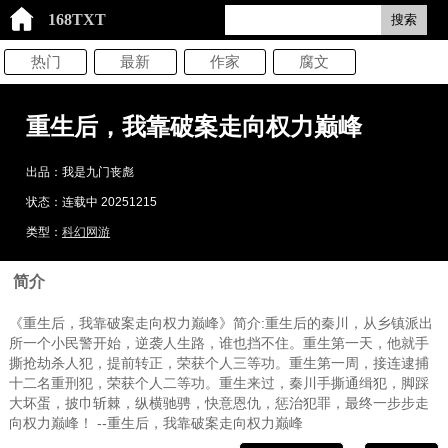
168TXT
搜索
热门
最新
作家
腐文
重生后，我靠破案走向权力巅峰
出品：我是九门丧彪
状态：连载中 20251215
类型：
科幻网游
简介
《重生后，我靠破案走向权力巅峰》简介:重生后的秦川，从乡镇派出
所一个小民警开始，逆袭人生路，谁也挡不住。重生第一天，他就手
撕抢劫杀人犯，提前转正，荣获个人三等功。重生第一周，接连逮捕
十二名重刑犯，荣获个人二等功。重生来过，秦川手撕通缉犯，脚踩
大坏蛋，披巾斩棘，纵横驰骋，快意恩仇，惩治犯罪，最终一步步走
向权力巅峰！ --重生后，我靠破案走向权力巅峰