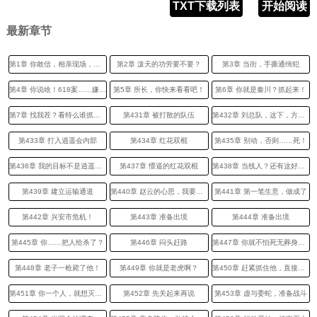
TXT下载列表
开始阅读
最新章节
第1章 你敢信，相亲现场，当众干翻丈母娘
第2章 泼天的功劳要不要？
第3章 当街，手撕通缉犯
第4章 你说啥！618案……嫌疑人抓住了？
第5章 所长，你快来看看吧！
第6章 你就是秦川？抓起来！
第7章 找我茬？看特么谁抓谁！
第431章 被打散的队伍
第432章 刘总队，这下，方案可以通过了吗
第433章 打入逍遥会内部
第434章 红花双棍
第435章 别动，否则……死！
第436章 我的目标不是逍遥会而是光明会
第437章 懵逼的红花双棍
第438章 当线人？还有这好事！
第439章 建立运输通道
第440章 赵云的心思，我要出卖你
第441章 第一笔生意，做成了
第442章 兴安市危机！
第443章 准备出境
第444章 准备出境
第445章 你……把人给杀了？
第446章 闷头赶路
第447章 你就不怕死无葬身之地吗？
第448章 老子一枪毙了他！
第449章 你就是老虎啊？
第450章 赶紧抓住他，直接崩了
第451章 你一个人，就想灭我光明会？
第452章 先关起来再说
第453章 虚与委蛇，准备战斗