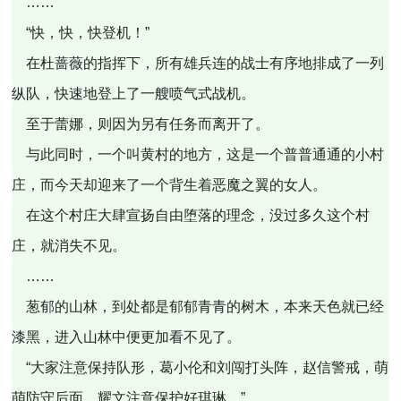
……
“快，快，快登机！”
在杜蔷薇的指挥下，所有雄兵连的战士有序地排成了一列
纵队，快速地登上了一艘喷气式战机。
至于蕾娜，则因为另有任务而离开了。
与此同时，一个叫黄村的地方，这是一个普普通通的小村
庄，而今天却迎来了一个背生着恶魔之翼的女人。
在这个村庄大肆宣扬自由堕落的理念，没过多久这个村
庄，就消失不见。
……
葱郁的山林，到处都是郁郁青青的树木，本来天色就已经
漆黑，进入山林中便更加看不见了。
“大家注意保持队形，葛小伦和刘闯打头阵，赵信警戒，萌
萌防守后面，耀文注意保护好琪琳。”