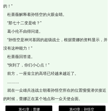
的！”
杜蔷薇解释着孙悟空的火眼金睛。
“那七十二变是啥？”
葛小伦不由得问道。
“孙悟空是神河基因的超级战士，根据蕾娜的资料显示，并
没有这种能力！”
杜蔷薇回答道。
“快到了，你们小心点！”
前方，一座耸立的高塔已经越来越近了。
………
就在一众雄兵连战士朝着孙悟空所在的位置慢慢潜伏接近
的时候，蕾娜正在某个地点和一众天使会面。
第41章：蕾娜
第43章：孙悟空