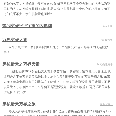
有她的名字，六道轮回中没有她的位置 好不容易学了个夺舍重生的术法以为能
再世为人，却发现穿越到了别的世界去 每个世界都是一个独立的小故事，相互
之间联系不大，亲们挑着看也可以^_^
带我穿梭平行宇宙的闪电球
新人上路
万界穿梭之旅
飞机爆炸头
从平凡到伟大，从刹那到永恒！这是一个包租公在诸天万界浪的飞起的故
事！
穿梭诸天之万界天帝
时间撕扯流年
【创世仙侠2019创新征文大赏】参赛作品 一朝穿越，凌驾诸天万界之上 机
缘巧合之下被万界天帝系统认主，从此以后刘辩开始了他的万界争霸之旅 东汉
末年：董卓带着陈留王刘协站在了朝堂上，对着文武百官说道“天子暗弱，不足
以君天下，兹废除皇帝，立陈留王 话还没说完，就没有然后了 吾乃关羽关云长
汝是何人 我乃大
穿梭诸天万界之旅
青色大萝卜
洛天意外获得穿梭系统，穿梭于各个位面，你说位面有猪脚？那是神马？不