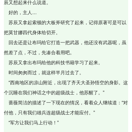
辰又想起来什么说道。
好的，主人…
苏辰又拿起索顿的大板斧研究了起来，记得原著可是可以
把莫甘娜四代身体给切开。
回去还是让布玛给它打造一把武器，他还没有武器呢，虽
然差了点，不过，先凑合着用吧。
苏辰又拿出布玛给他的科技书籍学习了起来。
时间匆匆而过，就这样半月过去了。
“西南地区的凉山附近，出现了齐天大圣孙悟空的身影。这
个沉睡在我们神话之中的超级战士，他苏醒了。”
蔷薇简洁的描述了一下现在的情况，看着众人继续道：“对
付他，只有我们雄兵连超级战士才能应付。”
“军方让我们马上行动！”