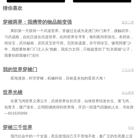
猜你喜欢
穿梭两界：我携带的物品能变强
童言三梦
离职第一天获得一个武道世界。穿越过去成为龙虎门外门弟子，接触武学，
习武成痴，自此沉迷在武道世界。此间世界非寻常，每到夜间邪祟生。杀邪祟，
得珍宝，武功秘籍，灵药灵宝皆可得。完邪祟遗愿，亦可得珍宝。惨死阿婆“少
年，我想要铁拳门门主人头“抱歉，我实力太弱，只能超度你了”红衣新娘“公子，
我要你助我修行“没问
我的世界穿梭门
三九之末
星海漫游，时空穿梭，机械科技，目标是未知的星辰大海！
世界光梭
丘山易变
在黄飞鸿世界义薄云天，武侠世界仗剑天涯，仙侠世界结发长生。黄飞鸿，
包青天，僵尸道长…丘明阳偶然得到世界珠，开启一段荡气回肠的人生…书友群
—601635899
穿梭三千世界
与沫
现代社会中的一个女孩，死后发现自己天不管地不收，秦广王的生死册上没