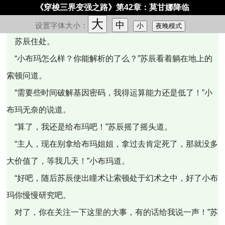
《穿梭三界变强之路》第42章：莫甘娜降临
大
中
设置字体大小：
小
夜晚模式
苏辰住处。
“小布玛怎么样？你能解析的了么？”苏辰看着躺在地上的
索顿问道。
“需要些时间破解基因密码，我得运算能力还是低了！”小
布玛无奈的说道。
“算了，我还是给布玛吧！”苏辰摇了摇头道。
“主人，现在别拿给布玛姐姐，拿过去肯定死了，那就没多
大价值了，等我几天！”小布玛道。
“好吧，随后苏辰使出瞳术让索顿处于幻术之中，好了小布
玛你慢慢研究吧。
对了，你在关注一下这里的大事，有的话给我说一声！”苏