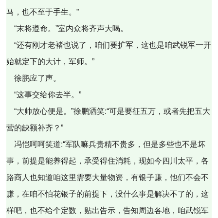
马，也不至于手生。”
“末将遵命。”室内众将齐声大喝。
“还有刚才老褚也说了，咱们要扩军，这也是咱武锐军一开
始就定下的大计，军师。”
徐鹏应了声。
“这事交给你去半。”
“大帅放心便是。”徐鹏洒笑:“可是要征五万，或者先把五大
营的缺额补齐？”
冯恺呵呵笑道:“军队嘛兵贵精不贵多，但是多些也不是坏
事，前提是能养得起，承受得住消耗，现如今四川太平，各
路商人也知道咱这里需要大量物资，有银子赚，他们不会不
赚，在咱不怕花银子的前提下，没什么事是解决不了的，这
样吧，也不给个定数，贴出告示，告知周边各地，咱武锐军