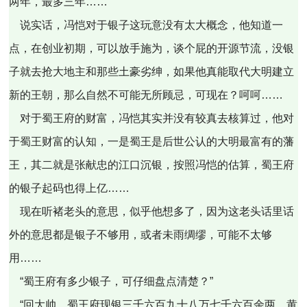
两年，最多三年……”
说实话，冯恺对于银子这玩意没有太大概念，他知道一
点，在创业初期，可以放手施为，谈个屁的开源节流，没银
子就去抢大地主和那些土豪劣绅，如果他真能取代大明建立
新的王朝，那么自然不可能无所顾忌，可现在？呵呵……
对于蜀王府的财富，冯恺其实并没有较真去核算过，他对
于蜀王财富的认知，一是蜀王是后世公认的大明最富有的藩
王，其二就是张献忠的江口沉银，按照冯恺的估算，蜀王府
的银子起码也得上亿……
现在听褚老头的意思，似乎他想多了，因为这老头话里话
外的意思都是银子不够用，或者未雨绸缪，可能不太够
用……
“蜀王府有多少银子，可仔细盘点清楚？”
“回大帅，蜀王府现银三千六百九十八万七千六百余两，黄