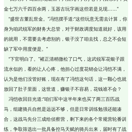
金七万六千四百余两，玉器古玩字画这些若是兑现……”
“盛世古董乱世金。”冯恺摆手道:“这些玩意无需去计算，你
身为咱武锐军的财务大总管，对于财政调度知道就好，该用
的就用，不需要去考虑别的，银子没了咱去找，总之不会短
缺了军中用度便是。”
“下官明白了。”褚正清稍微松了口气，这武锐军花银子跟
流水似的，看的让人心疼，他担心过度花销会让冯恺不满，
认为是他们没管好账，现在有了冯恺这句话，这一颗心也就
放回了肚子里面，这世道，赚银子不容易，花钱谁不会？
冯恺收回目光道:“咱们军中这半年来也买了两三百匹战
马，组建骑兵自然是远远不够，但是日常训练勉强还能凑
合，这战马先分三成给侦察营，剩下来的各个常规营轮番训
练，争取筛选出一批具备控马天赋的骑兵出来，届时有了战