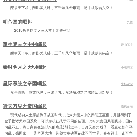
醒掌天下权，醉卧美人膝，五千年风华烟雨，是非成败转头空！
明帝国的崛起
九悟
【2019历史网文之王大赏】参赛作品
重生明末之中州崛起
青山孤舟
醒掌天下权，醉卧美人膝，五千年风华烟雨，是非成败转头空！
秦时明月之天明崛起
小蝴蝶亲
星际系统之帝国崛起
小林花菜
魔兽践踏，巨龙咆哮，巫师诅咒，魔法璀璨之光照耀知识灯塔！
诸天万界之帝国崛起
霜枫血舞
现代成功人士穿越到了战国时代，成为大秦未来的秦昭王赢稷，并且得到了
金手指诸天帝国系统，可以穿梭征战于不同的位面。此时大秦国风雨飘摇，国内
内乱不止，将自商鞅变法以来的底蕴消耗过半，自身又身为质子，看赢稷如何平
内乱，强国家，一统华夏大地，带领大秦铁军征战不同世界。秦有锐士！谁可争