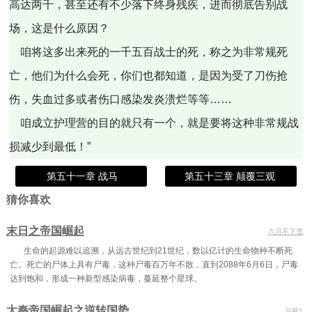
高达两千，甚至还有不少落下终身残疾，进而彻底告别战
场，这是什么原因？
咱将这多出来死的一千五百战士的死，称之为非常规死
亡，他们为什么会死，你们也都知道，是因为受了刀伤抢
伤，失血过多或者伤口感染发炎溃烂等等……
咱成立护理营的目的就只有一个，就是要将这种非常规战
损减少到最低！”
第五十一章 战马
第五十三章 颠覆三观
猜你喜欢
末日之帝国崛起
六月不下雪
生命的起源难以追溯，从远古世纪到21世纪，数以亿计的生命物种不断死
亡。死亡的尸体上具有尸毒，这种尸毒百万年不散，直到2088年6月6日，尸毒
达到饱和，形成一种新型感染病毒，蔓延整个星球。
大秦帝国崛起之逆转国势
马帮1