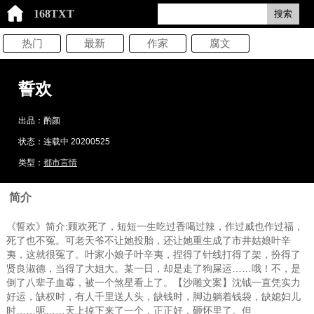
168TXT
搜索
热门
最新
作家
腐文
誓欢
出品：酌颜
状态：连载中 20200525
类型：
都市言情
简介
《誓欢》简介:顾欢死了，短短一生吃过香喝过辣，作过威也作过福，
死了也不冤。可老天爷不让她投胎，还让她重生成了市井姑娘叶辛
夷，这就很冤了。叶家小娘子叶辛夷，捏得了针线打得了架，扮得了
贤良淑德，当得了大姐大。某一日，却是走了狗屎运……哦！不，是
倒了八辈子血霉，被一个煞星看上了。【沙雕文案】沈钺一直凭实力
好运，缺权时，有人千里送人头，缺钱时，脚边躺着钱袋，缺媳妇儿
时……呃……天上掉下来了一个，正正好，砸怀里了。但