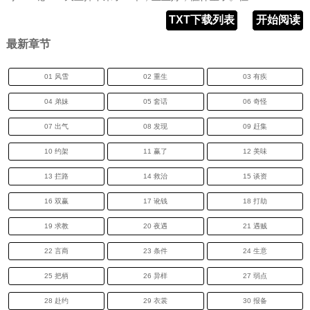
TXT下载列表
开始阅读
最新章节
01 风雪
02 重生
03 有疾
04 弟妹
05 套话
06 奇怪
07 出气
08 发现
09 赶集
10 约架
11 赢了
12 美味
13 拦路
14 救治
15 谈资
16 双赢
17 讹钱
18 打劫
19 求教
20 夜遇
21 遇贼
22 言商
23 条件
24 生意
25 把柄
26 异样
27 弱点
28 赴约
29 衣裳
30 报备