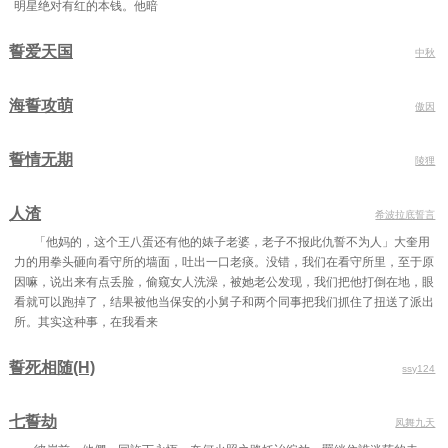
明星绝对有红的本钱。他暗
67 开张
68 路窄
69 落崖
70 放下
71 祈求
72 狭路
誓爱天国
中秋
73 相逢
74 暂安
75 因果
海誓攻萌
傲因
76 看诊
77 毛病
78 帮忙
79 注定
80 道远
81 好巧
誓情无期
陵狸
82 借口
83 甚欢
84 不同
人渣
希波拉底誓言
85 伐谋
86 攻心
87 嫁衣
「他妈的，这个王八蛋还有他的婊子老婆，老子不报此仇誓不为人」大奎用
88 打算
89 好运
90 打他
力的用拳头砸向看守所的墙面，吐出一口老痰。没错，我们在看守所里，至于原
因嘛，说出来有点丢脸，偷窥女人洗澡，被她老公发现，我们把他打倒在地，眼
91 暂避
92 忘年
93 失落
看就可以跑掉了，结果被他当保安的小舅子和两个同事把我们抓住了扭送了派出
所。其实这种事，在我看来
94 拜节
95 登堂
96 皮厚
誓死相随(H)
97 来客
98 舍得
99 明显
ssy124
100 欠情
101 是谁
102 妖媚
七誓劫
凤舞九天
103 追问
104 方子
105 救治