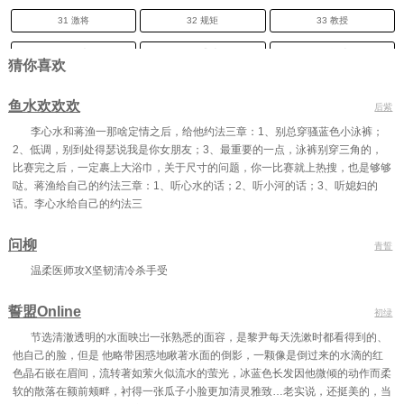
31 激将
32 规矩
33 教授
34 原来
35 遭贼
36 抓贼
猜你喜欢
37 挚交
38 拜师
39 息怒
鱼水欢欢欢
后紫
40 怀疑
41 想念
42 南丫
李心水和蒋渔一那啥定情之后，给他约法三章：1、别总穿骚蓝色小泳裤；
2、低调，别到处得瑟说我是你女朋友；3、最重要的一点，泳裤别穿三角的，
43 暴露
44 狡猾
45 闹静
比赛完之后，一定裹上大浴巾，关于尺寸的问题，你一比赛就上热搜，也是够够
46 拜年
47 卖弄
48 计远
哒。蒋渔给自己的约法三章：1、听心水的话；2、听小河的话；3、听媳妇的
话。李心水给自己的约法三
49 画像
50 荷包
51 冰水
问柳
青誓
52 无色
53 孽缘
54 相救
温柔医师攻X坚韧清冷杀手受
55 斩断
56 通风
57 水祸
誓盟Online
初绿
58 救命
59 闹剧
60 保护
节选清澈透明的水面映岀一张熟悉的面容，是黎尹每天洗漱时都看得到的、
61 分家
62 赔偿
63 引荐
他自己的脸，但是 他略带困惑地瞅著水面的倒影，一颗像是倒过来的水滴的红
色晶石嵌在眉间，流转著如萦火似流水的萤光，冰蓝色长发因他微倾的动作而柔
64 商量
65 拟定
66 跟踪
软的散落在额前颊畔，衬得一张瓜子小脸更加清灵雅致…老实说，还挺美的，当