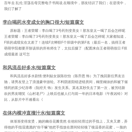
百年去 乱伦 淫荡岳母完整电子书阅读,在顺境中，朋友结识了我们；在逆境中，
我们了解了
李白喝药水变成女的胸口很大/短篇腐文
原标题：王者荣耀：李白喝了3号药剂变美女！那东皇太一喝了后会怎样呢
王者荣耀：李白喝了3号药剂变美女！那东皇太一喝了后会怎样呢 大家都知道，
F班的成绩实在太差了！连续F次蝉联F个班级中的第F名（最后一名，搞得王者
萌萌学院都要开除该班的所有师生了，太拉后腿了（配图来自王者萌萌假日 F班
成绩最差 这可怎
和风流岳好多水/短篇腐文
和风流岳好多水剧情:便利贴女孩陈欣怡（陈乔恩 饰）为了挽回新任男友古
驰，请男友登上了浪漫豪华游轮。不料阴差阳错进错房间，糊里糊涂的和被下催
情药的富少纪存希（阮经天 饰）发生关系。莫名其秒失去了第一次，被另结新
欢的男友嘲笑《山村老尸》上映后也被人们与前一年的日本电影《午夜凶铃》对
比，从影片中不难看出《
在体内横冲直撞汁水/短篇腐文
体渐渐变得发烫，她的幽谷花瓣竟然 在他轻轻滑过的手指上，又夹又磨，弄
得他的手指湿漉漉的“你干嘛”他把手指放在唇间轻轻嗅了嗅温香的花蜜，一脸的