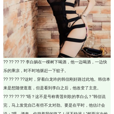
?? ?? ?? ?? 李白躺在一棵树下喝酒，他一边喝酒，一边快
乐的乘凉，时不时地驱赶一下蚊子。
?? ?? ?? ??这时，穿着白龙吟的韩信刚好路过此地。韩信本
来是想随便逛逛，但是看到李白之后，他改变了主意。
?? ?? ?? ?? “唔？这不是号称青莲剑歌的李白么？”韩信说
完，马上发觉自己有些不太对劲。要是在平时，他估计会
说：“喂，酒鬼，你挡着我的路了！还不快滚！”然而这次他