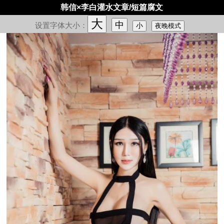
韩信×李白灌水文章/短篇腐文
大
中
设置字体大小：
小
夜晚模式