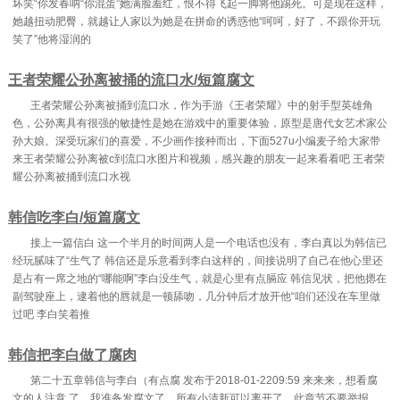
坏笑“你发春呐“你混蛋”她满脸羞红，恨不得飞起一脚将他踢死。可是现在这样，
她越扭动肥臀，就越让人家以为她是在拼命的诱惑他“呵呵，好了，不跟你开玩
笑了”他将湿润的
王者荣耀公孙离被捅的流口水/短篇腐文
王者荣耀公孙离被捅到流口水，作为手游《王者荣耀》中的射手型英雄角
色，公孙离具有很强的敏捷性是她在游戏中的重要体验，原型是唐代女艺术家公
孙大娘。深受玩家们的喜爱，不少画作接种而出，下面527u小编麦子给大家带
来王者荣耀公孙离被c到流口水图片和视频，感兴趣的朋友一起来看看吧 王者荣
耀公孙离被捅到流口水视
韩信吃李白/短篇腐文
接上一篇信白 这一个半月的时间两人是一个电话也没有，李白真以为韩信已
经玩腻味了“生气了 韩信还是乐意看到李白这样的，间接说明了自己在他心里还
是占有一席之地的“哪能啊”李白没生气，就是心里有点膈应 韩信见状，把他摁在
副驾驶座上，逮着他的唇就是一顿舔吻，几分钟后才放开他“咱们还没在车里做
过吧 李白笑着推
韩信把李白做了腐肉
第二十五章韩信与李白（有点腐 发布于2018-01-2209:59 来来来，想看腐
文的人注意 了，我准备发腐文了，所有小清新可以离开了，此章节不要举报，