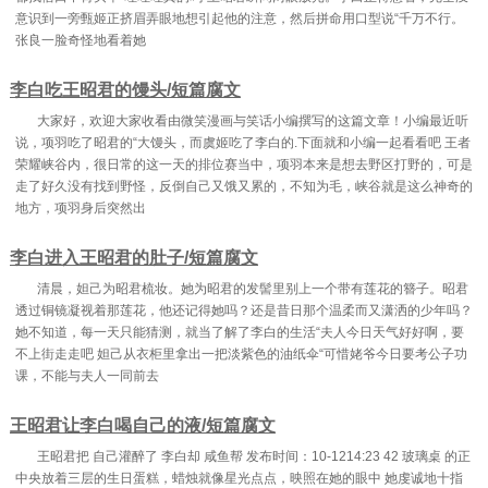
意识到一旁甄姬正挤眉弄眼地想引起他的注意，然后拼命用口型说“千万不行。
张良一脸奇怪地看着她
李白吃王昭君的馒头/短篇腐文
大家好，欢迎大家收看由微笑漫画与笑话小编撰写的这篇文章！小编最近听
说，项羽吃了昭君的“大馒头，而虞姬吃了李白的.下面就和小编一起看看吧 王者
荣耀峡谷内，很日常的这一天的排位赛当中，项羽本来是想去野区打野的，可是
走了好久没有找到野怪，反倒自己又饿又累的，不知为毛，峡谷就是这么神奇的
地方，项羽身后突然出
李白进入王昭君的肚子/短篇腐文
清晨，妲己为昭君梳妆。她为昭君的发髻里别上一个带有莲花的簪子。昭君
透过铜镜凝视着那莲花，他还记得她吗？还是昔日那个温柔而又潇洒的少年吗？
她不知道，每一天只能猜测，就当了解了李白的生活“夫人今日天气好好啊，要
不上街走走吧 妲己从衣柜里拿出一把淡紫色的油纸伞“可惜姥爷今日要考公子功
课，不能与夫人一同前去
王昭君让李白喝自己的液/短篇腐文
王昭君把 自己灌醉了 李白却 咸鱼帮 发布时间：10-1214:23 42 玻璃桌 的正
中央放着三层的生日蛋糕，蜡烛就像星光点点，映照在她的眼中 她虔诚地十指