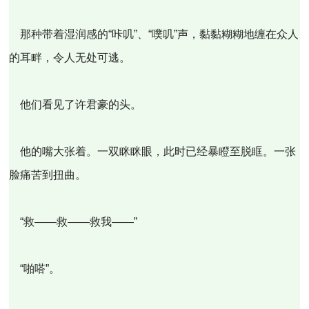
那种带着湿润感的“咔叽”、“噗叽”声，黏黏糊糊地缠在众人
的耳畔，令人无处可逃。
他们看见了许君豪的头。
他的嘴大张着。一双眯眯眼，此时已经暴瞪至脱眶。一张
脸痛苦到扭曲。
“救——救——救我——”
“啪嗒”。