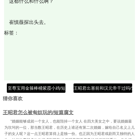
这都什么和什么啊？
崔慎薇探出头去。
标签：
至尊宝用金箍棒桶紫霞小鸡/短篇腐文
王昭君出塞前和汉元帝干过吗/短
猜你喜欢
王昭君怎么被匈奴玩的/短篇腐文
“婚姻能够成就一个女人，也能毁掉一个女人 在四大美女之中，要说婚姻最
为坎坷的一位，那当数王昭君，在历史上谁还有第二次婚姻，嫁给自己名义上儿
子的女人呢？这一点王昭君算得上是独一份。也正因为王昭君戏剧而又独特的人