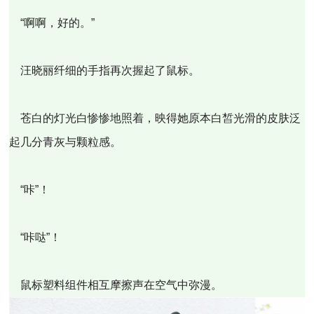
“啊啊，好的。”
汪晓丽纤细的手指再次握起了鼠标。
苍白的灯光白惨惨地照着，映得她原本白皙光滑的皮肤泛
起几分青灰与颗粒感。
“咔”！
“咔哒”！
鼠标塑料组件相互摩擦声在空气中弥漫。