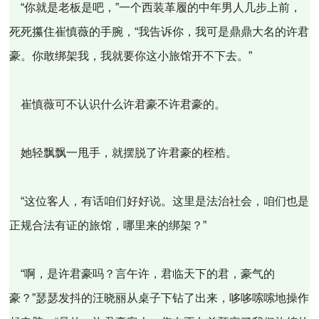
“你就是老板是吧，”一个西装革履的中年男人几步上前，
死死攥住崔慎薇的手腕，“我告诉你，我可是鼎鼎大名的许君
豪。你敢绑架我，我就要你这小旅馆开不下去。”
崔慎薇可不认识什么许君豪不许君豪的。
她轻飘飘一甩手，就摆脱了许君豪的桎梏。
“这位客人，有话咱们好好说。这里是法治社会，咱们也是
正规合法有证的旅馆，哪里来的绑架？”
“啊，是许君豪吗？言午许，君临天下的君，豪气的
豪？”瑟瑟发抖的汪晓丽从桌子下钻了出来，哆哆嗦嗦地操作