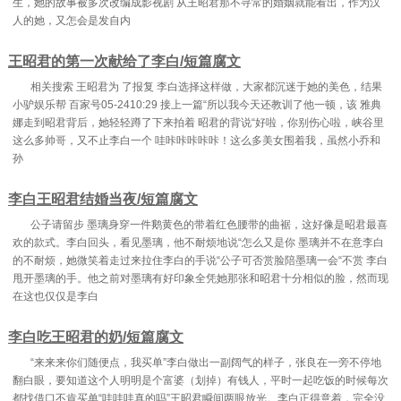
生，她的故事被多次改编成影视剧 从王昭君那不寻常的婚姻就能看出，作为汉
人的她，又怎会是发自内
王昭君的第一次献给了李白/短篇腐文
相关搜索 王昭君为 了报复 李白选择这样做，大家都沉迷于她的美色，结果
小驴娱乐帮 百家号05-2410:29 接上一篇“所以我今天还教训了他一顿，该 雅典
娜走到昭君背后，她轻轻蹲了下来拍着 昭君的背说“好啦，你别伤心啦，峡谷里
这么多帅哥，又不止李白一个 哇咔咔咔咔咔！这么多美女围着我，虽然小乔和
孙
李白王昭君结婚当夜/短篇腐文
公子请留步 墨璃身穿一件鹅黄色的带着红色腰带的曲裾，这好像是昭君最喜
欢的款式。李白回头，看见墨璃，他不耐烦地说“怎么又是你 墨璃并不在意李白
的不耐烦，她微笑着走过来拉住李白的手说“公子可否赏脸陪墨璃一会“不赏 李白
甩开墨璃的手。他之前对墨璃有好印象全凭她那张和昭君十分相似的脸，然而现
在这也仅仅是李白
李白吃王昭君的奶/短篇腐文
“来来来你们随便点，我买单”李白做出一副阔气的样子，张良在一旁不停地
翻白眼，要知道这个人明明是个富婆（划掉）有钱人，平时一起吃饭的时候每次
都找借口不肯买单“哇哇哇真的吗”王昭君瞬间两眼放光。李白正得意着，完全没