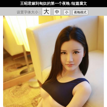
王昭君嫁到匈奴的第一个夜晚 /短篇腐文
大
中
设置字体大小：
小
夜晚模式