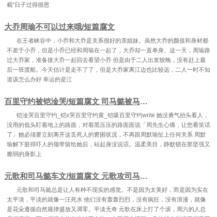
截“日子过得很恩
大乔周瑜不可以过来哦/短篇腐文
在王者峡谷中，小乔和大乔是关系很好的亲姐妹。虽然大乔的颜值和身材都
不差于小乔，但是小乔已经和周瑜在一起了，大乔却一直单身。这一天，周瑜路
过大乔家，准备接大乔一起回去看望小乔 但是由于二人出发较晚，没有赶上最
后一班渡船。今天估计是走不了了，但是大乔家离江边也比较远，二人一时不知
道该怎么办好 幸运的是江
百里守约被铠淦哭/短篇腐文 司马懿被马超干到不行
铠淦哭百里守约_铠x哭百里守约黄_铠吸百里守约write 她没勇气抬头看人，
没用的低头盯着地上的路面，对着黑压压的路面面说「周先生心痛，让您看笑话
了」她必须要立刻离开这丢死人的窘困状况，不再跟周默瑜扯上任何关系 周默
瑜解下脏得吓人的领带留给她后，站起身没说话。温柔美目，静默锁在那坚强又
脆弱的身影上
元歌和司马懿车文/短篇腐文 元歌攻司马懿受
元歌和司马懿总是让人有种不现实的感觉。不是因为太美好，而是因为实在
太平淡，平淡的就像一汪死水 他们没有轰轰烈烈，没有疯狂，没有浪漫，就像
是花朵遵循自然规律盛放又凋零。平淡无奇 元歌在床上打了个滚，周六的人总