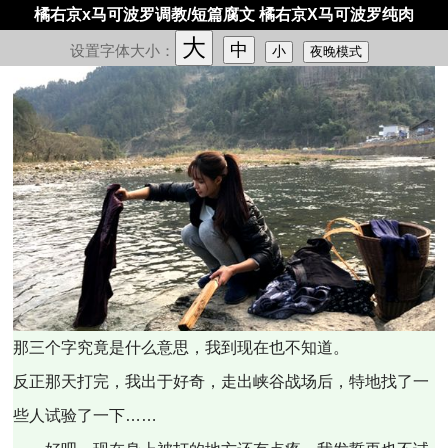
橘右京x马可波罗调教/短篇腐文 橘右京X马可波罗纯肉
大
中
设置字体大小：
小
夜晚模式
那三个字究竟是什么意思，我到现在也不知道。
反正那天打完，我出于好奇，走出峡谷战场后，特地找了一
些人试验了一下……