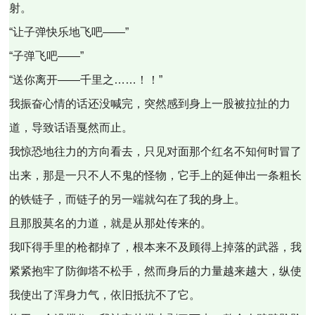
射。
“让子弹快乐地飞吧——”
“子弹飞吧——”
“送你离开——千里之……！！”
我振奋心情的话还没喊完，突然感到身上一股被拉扯的力
道，导致话语戛然而止。
我惊恐地往力的方向看去，只见对面那个红名不知何时冒了
出来，那是一只不人不鬼的怪物，它手上的延伸出一条粗长
的铁链子，而链子的另一端就勾在了我的身上。
且那股莫名的力道，就是从那处传来的。
我吓得手里的枪都掉了，根本来不及顾得上掉落的武器，我
紧紧抱牢了防御塔不松手，然而身后的力量越来越大，纵使
我使出了浑身力气，依旧抵抗不了它。