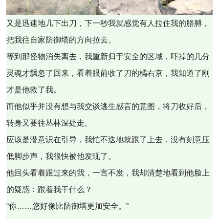
又是迅速地几下出刀，下一秒我就感觉有人拉住我的胳膊，
把我往自家防御塔的方向拉去。
等到那怪物消失离去，我重新归于安全的区域，吓掉的几分
灵魂才飘忽了回来，看着眼前收了刀的橘右京，我知道了刚
才是他救了我。
而他似乎并没有想与我交谈逃生感言的意图，将刀收好后，
转身又要往丛林深处走。
应该是潜意识在引导，我忙不迭地就跟了上去，没有刻意压
低脚步声，我很快被他发现了。
他回头看着跟过来的我，一言不发，我却清楚地看到他脸上
的疑惑：跟着我干什么？
“你……您好像比防御塔更加安全。”