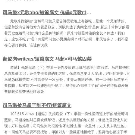
司马懿x元歌abo/短篇腐文 傀儡x元歌r18文微博
元歌来蹭饭啦~当然司马懿只是告诉元歌晚上有饭吃，是他一个兄弟请的。
但是并没有告诉他对方就是赵云，所以到达了房间之后“是你 赵云非常惊讶的看
着元歌挽着司马懿“为什么是你请的呀！原来你就是仲达的舍友？仲达！我们
走，这饭不吃了“哎！你是司马懿小男朋友啊？对不起啊，那天冒昧了，我不是
存心要打你的。谁让你说我
超懿肉writeas/短篇腐文 马超×司马懿囚禁
超懿】先婚后爱（下）带着一身性爱痕迹上班的感觉可谓煎熬。马超操他时
总喜欢做印记，还是专挑显眼的地方留，像是故意要让人发现，好叫他难堪，司
马懿为此很苦恼 不过除去第一次意外，丈夫从未吻过他。有一回他问马超要不
要接吻，却被对方一脸嫌恶地拒绝了，整得他心都凉了半截“日子过得很恩爱嘛
曹操眼尖地瞥见他脖颈处
司马懿被马超干到不行/短篇腐文
102,615 views【超懿】先婚后爱（下）带着一身性爱痕迹上班的感觉可谓
煎熬。马超操他时总喜欢做印记，还是专挑显眼的地方留，像是故意要让人发
现，好叫他难堪，司马懿为此很苦恼 不过除去第一次意外，丈夫从未吻过他。
有一回他问马超要不要接吻，却被对方一脸嫌恶地拒绝了，整得他心都凉了半