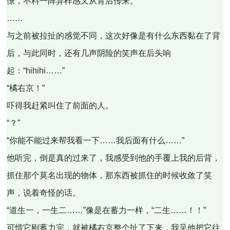
憬，不料一阵异样感又从背后传来。
……
与之前被拉扯的感觉不同，这次好像是有什么东西黏在了背
后，与此同时，还有几声阴险的笑声在后头响
起：“hihihi……”
“橘右京！”
吓得我赶紧叫住了前面的人。
“？”
“你能不能过来帮我看一下……我后面有什么……”
他听完，倒是真的过来了，我感受到他的手覆上我的后背，
抓住那个莫名出现的物体，那东西被抓住的时候收敛了笑
声，说着奇怪的话。
“道生一，一生二……”像是在蓄力一样，“二生……！！”
可惜它刚蓄力完，就被橘右京整个扯了下来，我见他把它往