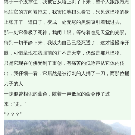
终于一个没撑住，我被它从塔上剥了下来，整个人踉踉跄跄
地往它的方向被拖去，我害怕地扭头看它，只见这怪物的身
上张开了一道口子，变成一处无尽的黑洞吸引着我过去。
那一刻它像极了死神，我闭上眼，等待着瞧见天堂的光景。
待到一切平静下来，我以为自己已经死透了，这才慢慢睁开
眼，可惜呈现在我眼前的并不是天堂，仍然是那只怪物。
只是它现在仿佛受到了重创，有痛苦的低吟声从它体内传
出，我仔细一看，它居然是被行刺的人捅了一刀，而那位捅
刀子的人……
一抹似曾相识的蓝色，随着一声低沉的命令传了过
来：“走。”
“？？？”