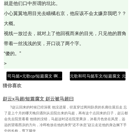
就是他们口中所谓的坑比。
小心翼翼地用目光去瞄橘右京，他应该不会太嫌弃我吧？？
大概。
视线一放过去，就对上了他回视而来的目光，只见他的唇角
带着一丝浅浅的笑，开口说了两个字。
“傻的。”
>
司马懿×元歌cp/短篇腐文 啊…哈啊司马懿元歌
元歌和司马懿车文/短篇腐文 元歌
猜你喜欢
赵云x马超/短篇腐文 赵云被马超曰
?赵云回来的时候已经深夜 他没进屋，径直穿过两间卧房的长廊往屋后走 忘
了是上个月的哪天晚归遇到从后院出来的马超，再有这个点回来的日子，赵云都
会先去院里看看 他猜的没错，马超这时还在院里乘凉，沐着月色坐在风里，远
远的望着西凉的方向，冷晖枪放在他的身旁“还不休息”赵云走近他的身边搁下手
中的长枪，弯下腿坐