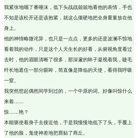
我紧张地咽了番唾沫，低下头战战兢兢地看他的表情，手也
不知是该松开还是该抱紧，就这么僵硬地把全身重量放在他
身上。
他的神情略微诧异，也只是一点点，更多的还是波澜不惊地
看着我的动作，只是这个人天生长的好看，从俯视角度看过
去时，他的眉眼清晰了很多，那深邃的眸子凝视着我，睫毛
纤长地遮住一部分眼眸，简直像是降临的天使，看得我呼吸
一窒。
我突然想起偶然间学到过的，一个中原的词。好像叫惊什么
来着……
惊……艳？
本能驱使着身子去接近他，于是我慢慢地低下了头，手覆上
了他的脸，鬼使神差地把唇贴了商丘。