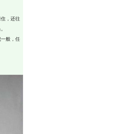
铐住，还往
当。
犯一般，任