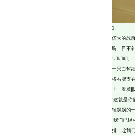
1.
偌大的战
胸，目不
“叩叩叩。”
一只白皙
将右腿支
上，看着
“这就是你
轻飘飘的
“我们已经
猾，趁我