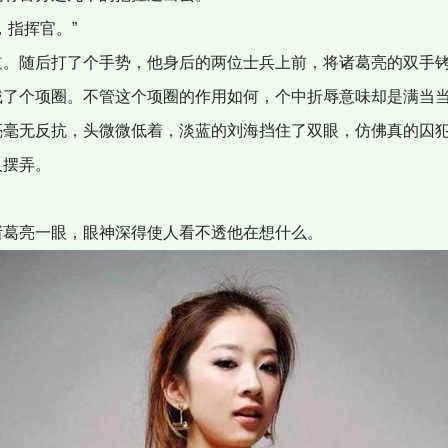
，指挥官。”
道。随后打了个手势，他身后的两位士兵上前，将诸葛亮的双手
戴了个项圈。不管这个项圈的作用如何，个中折辱意味却是满当
亮毫无反抗，头微微低着，淡蓝的刘海挡住了双眼，仿佛真的囚
人摆弄。
诸葛亮一眼，眼神深得使人看不透他在想什么。