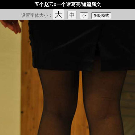
五个赵云x一个诸葛亮/短篇腐文
大
中
设置字体大小：
小
夜晚模式