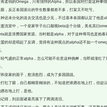
有柔弱的Omega，只有强悍的Alpha，所以各国对打架这种事
只眼，反正各国派出的学生数量都差不多，打架又不吃亏。
种还未分化的送去交流也是少见，不过基本各国都认定了他是alp
盥洗室中，一个皇家学子出口鄙视beta这个分级，美名其曰ome
eta就是浪费国家资源。当时都是alpha，对于这种辱骂也是抱
盟的却是唱起了反调，觉得有这种观点的alpha还不如一个ome
亮。
轻气盛的正常alpha，怎么可能不在意这种挑衅，当即就涨红
拳。
盟和皇家的面子，愈演愈烈，成为了多国团战。
经打红了眼，自己都糊里糊涂的，不知道把谁摁在地上打，但赵
他摁在地上打，是他。
的记得，到后面诸葛亮落下了两滴清泪。