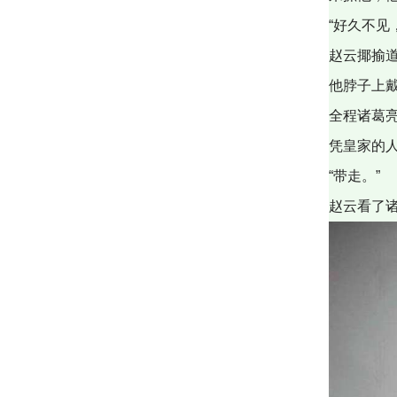
“好久不见
赵云揶揄
他脖子上
全程诸葛
凭皇家的
“带走。”
赵云看了