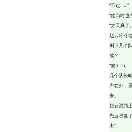
“不过......”
“他当时也在
“太天真了
赵云冷冷
剩下几个
成？
“去h-15。”
几个队长
声在外，
来。
赵云混到
光速收复
出”。