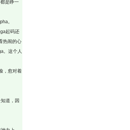
情都是睁一
ha。
ga起码还
着看热闹的心
ga。这个人
了脸，愈对着
云知道，因