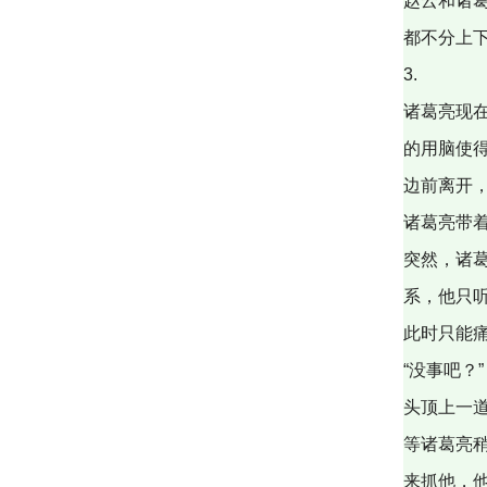
赵云和诸
都不分上
3.
诸葛亮现在
的用脑使
边前离开
诸葛亮带
突然，诸
系，他只
此时只能
“没事吧？”
头顶上一
等诸葛亮
来抓他，