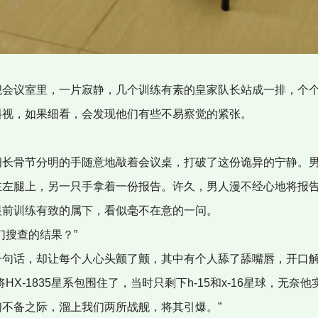
舰会议室里，一片寂静，几个训练有素的皇家队长站成一排，个
斜视，如果细看，会发现他们有些不易察觉的紧张。
细长骨节分明的手随意地敲着会议桌，打破了这份诡异的宁静。
在左腿上，另一只手拿着一份报告。许久，男人漫不经心地将报
眼前训练有致的属下，看似毫不在意的一问。
们搜查的结果？”
一句话，却让每个人心头颤了颤，其中有个人舔了舔嘴唇，开口
将HX-1835星系包围住了，当时只剩下h-15和x-16星球，无奈
们不备之际，溜上我们两所战舰，将其引爆。”