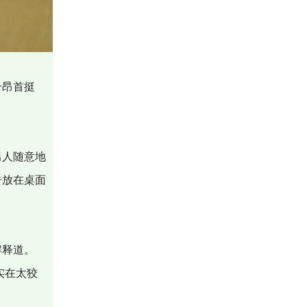
个昂首挺
男人随意地
告放在桌面
解释道。
他实在太狡