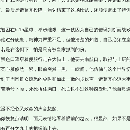
葛亮正式切磋只有过一次，两个人无论是在战略军事，还是脑力
下。最后是诸葛亮投降，匆匆结束了这场比试，还顺便退出了特
被困在h-15星球，举步维艰，这一仗因为自己的错误判断而战
得他过分疲惫，精神力严重不足，但他清楚的知道，自己必须在
，若是在这倒下，怕是只有被皇家抓到的份。
着黑色口罩穿着便服行走在大街上，他要去南航口，取得与上层
葛亮心脏倏然一紧，眼前突然一黑。一瞬间，他仿佛与这个世界
听到了周围群众惊恐的尖叫和如出一辙的步伐声，诸葛亮心道大
痛苦地弯下腰，死死捂住胸口，死亡也不过这种感受吧？他自嘲
道漫不经心又致命的声音想起。
稍微恢复点清明，面无表情地看着眼前的赵云，很显然，如果不
他有百分之九十的把握逃出去。