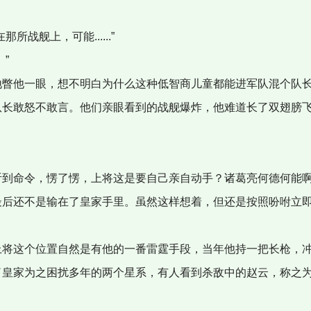
那所战舰上，可能......”
。”
地瞥他一眼，想不明白为什么这种低智商儿童都能进军队混个队
队长敢怒不敢言。他们亲眼看到的战舰爆炸，他难道长了双翅膀
听到命令，愣了愣，上将这是要自己亲自动手？诸葛亮何德何能
最后还不是输在了皇家手里。虽然这样想着，但还是按照吩咐立
上将这个位置自然是有他的一番雷霆手段，当年他持一把长枪，
了皇家为之困扰多年的两个星系，有人看到杀敌中的赵云，称之为