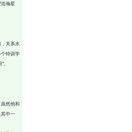
望浩瀚星
国，关系水
办个特训学
”。
，虽然他和
是其中一