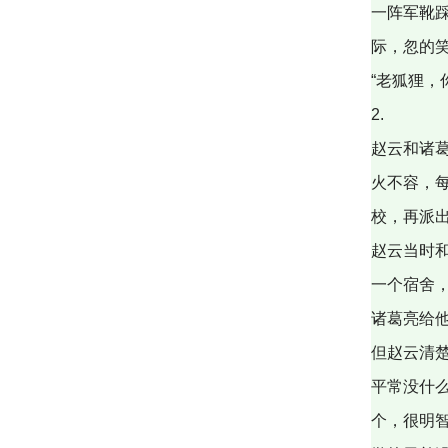
一阵军靴
际，忽的
“老狐狸，
2.
赵云和诸
火不容，
校，再派
赵云当时
一个宿舍
诸葛亮给
但赵云清
平常没什
个，很明