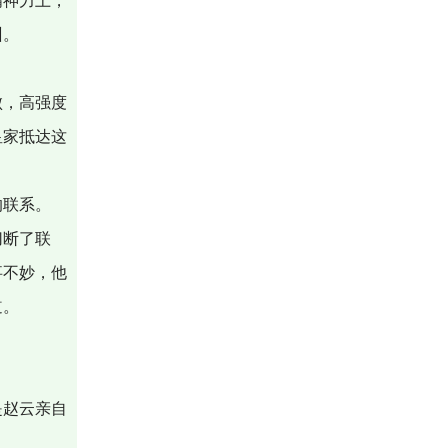
精神力上，
训。
败，高强度
皇家抵达这
的联系。
切断了联
事不妙，他
道。
是赵云亲自