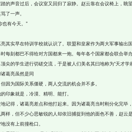
踩踏的声音过后，会议室又回归了寂静。赵云靠在会议椅上，眺
笑骂了一声。
你也有今天。”
葛亮其实早在特训学校就认识了。联盟和皇家作为两大军事输出
每时每刻都巴不得给对方国都来一炮。每年各个国家都会联合举
出顶尖的学生进行切磋交流，于是被人们美名其曰地称为“天才学府
和诸葛亮虽然是同
，但因为国际关系僵硬，两人交流的机会并不多。
他的印象就是，冷漠、精明、能打。
楚地记得，诸葛亮差点和他打起来。因为诸葛亮当时刚分化完毕
么两样，但不少心思敏锐的人却依旧捕捉到他的面色不善，赵云
智地没有上前撞枪口。