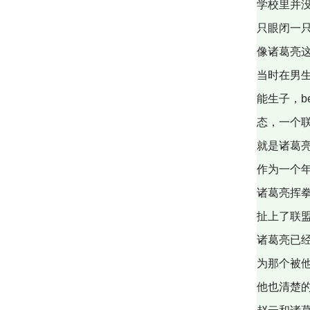
学校里并没
只眼闭一
像诸葛亮这
当时在男生
能生子，b
态，一个联
就是诸葛
作为一个年
诸葛亮挥
扯上了联
诸葛亮已
为那个被
他也清楚