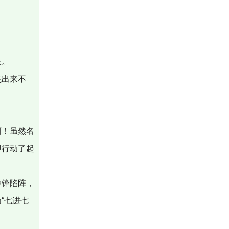
长。
飞出来不
啊！虽然名
即行动了起
冲锋陷阵，
“七进七