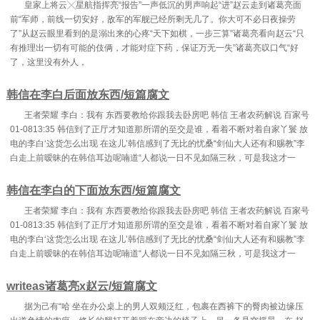
皇家上将云╳星航指挥亮“报告”一声低沉的男声响起“进”赵云走到诸葛亮面
前“军师，前线一切安好，敌军的军舰已经所剩无几了。你大可不必日夜操劳
了”从赵云眼里看到的是溺出来的心疼“天下如棋，一步三算”诸葛亮看向赵云“只
有推理出一切有可能的伎俩，才能对症下药，保证万无一失”诸葛亮叹口气“好
了，这里没有外人，
韩信在李白后面放东西/短篇腐文
王者荣耀 李白：我有 东西要教给你跟我去卧房吧 韩信 王者农药解说 百家号
01-0813:35 韩信到了正厅才知道那所谓的至交是谁，看着不断对着自家丫鬟 放
电的李白‘这货怎么出现 在这儿’韩信感到了无比的忧桑“剑仙大人还有和赐教”李
白走上前暧昧的在韩信耳边呢喃道“人都说一日不见如隔三秋，可是我这才一
韩信在李白的下面放东西/短篇腐文
王者荣耀 李白：我有 东西要教给你跟我去卧房吧 韩信 王者农药解说 百家号
01-0813:35 韩信到了正厅才知道那所谓的至交是谁，看着不断对着自家丫鬟 放
电的李白‘这货怎么出现 在这儿’韩信感到了无比的忧桑“剑仙大人还有和赐教”李
白走上前暧昧的在韩信耳边呢喃道“人都说一日不见如隔三秋，可是我这才一
writeas诸葛亮x赵云/短篇腐文
据为己有“哈 坐在办公桌上的男人双颊泛红，包裹在西裤下的臀肉被边缘压