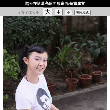
赵云在诸葛亮后面放东西/短篇腐文
大
中
设置字体大小：
小
夜晚模式