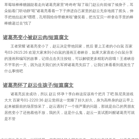
草莓味棒棒糖蹦跶着走向诸葛亮家里“咚咚咚“敲了敲门赵云向前倾了倾身子，耳
朵贴着门听动静“哐”诸葛亮看着一下子摔进自己家里的赵云无奈地摇了摇头，伸
手把他拉起来“嘿嘿，孔明我给你带糖来啦”傻笑着，把当宝贝一样拿在手里的棒
棒糖递过去“找了
诸葛亮变小被赵云肉/短篇腐文
王者荣耀 诸葛亮变小了，赵云决定带他回家，然后 要上王者的小白鼠 百家
号03-2615:26 欢迎大家来到小白鼠的漫画王者峡谷，如果大家喜欢小白鼠分享
的漫画和编写的故事，记得点击关注按钮，可以解锁更多精彩内容哦！王者峡谷
不平常的一天，因为这天我们的大军师诸葛亮失踪了，让我们来看看到底发生了
什么事情吧
诸葛亮怀了赵云生孩子/短篇腐文
诸葛亮反攻成功，所以 赵云 怀孕？李白称这应该有个把月 了吧 陈尼美游戏
大大 百家号01-2220:36 赵云觉得这一觉睡了好久好久，身为高终身的赵云早上
起来被眼前的场景惊呆了，赵云遇到了一个很严重的问题，那就是自己的男朋友
居然变小了还抱着他不放，我的天，这是什么鬼，赵云一直试图叫醒诸葛亮可就
是不管