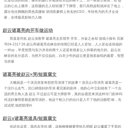
出道色情的肉痕，修长的腿打开着踩在旁边的椅子上，另一条悬空摇晃，在 赵
云的心尖上瘙痒，这双腿的主人轻轻绷了下脚背，那只高档皮鞋就掉在了地上，
露出包住脚腕的黑色高腰袜 胡润富豪榜上有名的CEO，年轻有为的天才企业
家，全球最具影响力人物
赵云诸葛亮肉开车做运动
简直老司机 赵云深夜带 诸葛亮去宾馆学 开车，兴奋之余却 游戏小探长 百家
号04-2317:26 赵云和诸葛亮在峡谷的传闻已经是人人皆知，人人皆会送祝福的
一对cp，毕竟智慧与实力并存的两个人还是有很多让人仰慕的地方的。赵云在
峡谷的名分是武，当然不仅仅如此，白衣少年的赵云更是很多妹纸的最爱，智慧
当担诸
诸葛亮被赵云×哭/短篇腐文
大概就是一个演员突发奇想把导演潜了的故事＊演员云x导演亮 诸葛亮是一
个没什么名气，但口碑很好的导演 看完新的剧本，他的心中立刻就有了一个合
适的男主角人选 赵云 不过赵云可是大牌影帝，真的会愿意来演这种冷门剧本吗
何况好像明星都是挑导演的，他这个刚入行的估计是入不了他的法眼吧 唉，先
试试吧 他把助理叫
赵云x诸葛亮道具/短篇腐文
你还在这里，我也在等你 嗯，这根棒棒糖要带给孔明呢 赵云攥紧了手里的